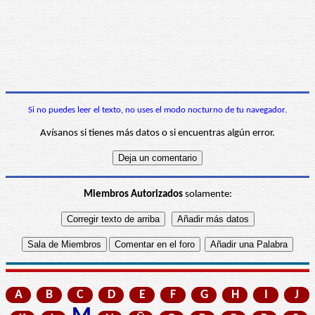
Si no puedes leer el texto, no uses el modo nocturno de tu navegador.
Avísanos si tienes más datos o si encuentras algún error.
Miembros Autorizados
solamente:
A
B
C
D
E
F
G
H
I
J