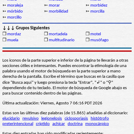
➳
moraleja
➳
morar
➳
morbidez
➳
mórbido
➳
morbilidad
➳
morcilla
➳
morcillo
↓↓↓ Grupos Siguientes
❒
mordaz
❒
mortadela
❒
motel
❒
muela
❒
multitudinario
❒
musófago
Los iconos de la parte superior e inferior de la página te llevarán a otras
secciones útiles e interesantes. Puedes encontrar la etimología de una
palabra usando el motor de búsqueda en la parte superior a mano
derecha de la pantalla. Escribe el término que buscas en la casilla que
dice “Busca aquí” y luego presiona la tecla "Entrar", "↲" o "⚲"
dependiendo de tu teclado. El motor de búsqueda de Google abajo es
para buscar contenido dentro de las páginas.
Última actualización: Viernes, Agosto 7 06:16 PDT 2026
Estas son las últimas diez palabras (de 15.865) añadidas al diccionario:
elucidario
revulsivo
legionelosis
ciclosporiasis
histótrofo
preterintencional
críptido
achicar
doctrina
monocárpico
Estas diez entradas han sido modificadas recientemente: