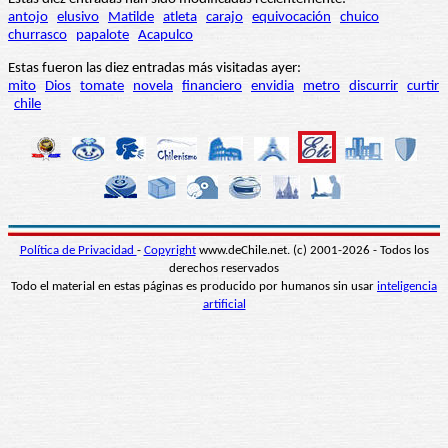
antojo
elusivo
Matilde
atleta
carajo
equivocación
chuico
churrasco
papalote
Acapulco
Estas fueron las diez entradas más visitadas ayer:
mito
Dios
tomate
novela
financiero
envidia
metro
discurrir
curtir
chile
Política de Privacidad
-
Copyright
www.deChile.net. (c) 2001-2026 - Todos los
derechos reservados
Todo el material en estas páginas es producido por humanos sin usar
inteligencia
artificial