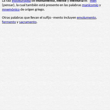
La raíz
indoeuropea
de
monumento, mente
y
memoria
es *
men
(pensar), la cual también está presente en las palabras
manicomio
y
mnemónico
de origen griego.
Otras palabras que llevan el sufijo -mento incluyen
emolumento
,
fermento
y
sacramento
.