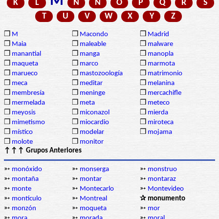
M
K
L
N
Ñ
O
P
Q
R
S
T
U
V
W
X
Y
Z
❒
M
❒
Macondo
❒
Madrid
❒
Maia
❒
maleable
❒
malware
❒
manantial
❒
manga
❒
manopla
❒
maqueta
❒
marco
❒
marmota
❒
marueco
❒
mastozoología
❒
matrimonio
❒
meca
❒
meditar
❒
melanina
❒
membresía
❒
meninge
❒
mercachifle
❒
mermelada
❒
meta
❒
meteco
❒
meyosis
❒
miconazol
❒
mierda
❒
mimetismo
❒
miocardio
❒
miroteca
❒
místico
❒
modelar
❒
mojama
❒
molote
❒
monitor
↑↑↑ Grupos Anteriores
➳
monóxido
➳
monserga
➳
monstruo
➳
montaña
➳
montar
➳
montaraz
➳
monte
➳
Montecarlo
➳
Montevideo
➳
montículo
➳
Montreal
✰ monumento
➳
monzón
➳
moqueta
➳
mor
➳
mora
➳
morada
➳
moral