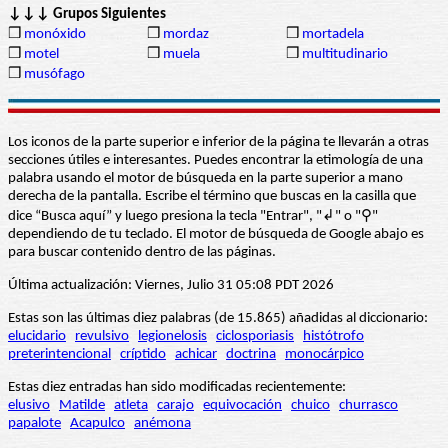
↓↓↓ Grupos Siguientes
❒
monóxido
❒
mordaz
❒
mortadela
❒
motel
❒
muela
❒
multitudinario
❒
musófago
Los iconos de la parte superior e inferior de la página te llevarán a otras
secciones útiles e interesantes. Puedes encontrar la etimología de una
palabra usando el motor de búsqueda en la parte superior a mano
derecha de la pantalla. Escribe el término que buscas en la casilla que
dice “Busca aquí” y luego presiona la tecla "Entrar", "↲" o "⚲"
dependiendo de tu teclado. El motor de búsqueda de Google abajo es
para buscar contenido dentro de las páginas.
Última actualización: Viernes, Julio 31 05:08 PDT 2026
Estas son las últimas diez palabras (de 15.865) añadidas al diccionario:
elucidario
revulsivo
legionelosis
ciclosporiasis
histótrofo
preterintencional
críptido
achicar
doctrina
monocárpico
Estas diez entradas han sido modificadas recientemente:
elusivo
Matilde
atleta
carajo
equivocación
chuico
churrasco
papalote
Acapulco
anémona