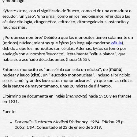
y monólogo.
Kýtos
= κύτος, con el significado de 'hueco, como el de una armadura o
escudo', 'un vaso', 'una urna', como en los neologismos referidos a las
células: citología, citogenética, eritrocito, citomegalovirus, osteocito y
muchos más.
¿Porqué ese nombre? Debido a que los monocitos tienen solamente un
(
mónos
) núcleo; mientras que
kýtos
(en lenguaje moderno
célula
),
debido a que los monocitos son células. Además,
kýtos
se tomó por
analogía con el nombre 'leucocito', literalmente "célula blanca", que
había sido acuñado décadas antes (hacia 1855).
Entonces monocito es "una célula con solo un núcleo", de (
mono
)
nuclear y leuco (
cito
), un "leucocito mononuclear". Incluso al principio
se los llamó "grandes leucocitos mononucleares", ya que son las células
de la sangre de mayor tamaño, unas 20 micras de diámetro.
El término se documenta en inglés (
monocyte
) hacia 1910 y en francés
en 1931.
Fuente:
Dorland's Illustrated Medical Dictionary. 1994. Edition 28 p.
1053. USA
. Consultado el 22 de enero de 2019.