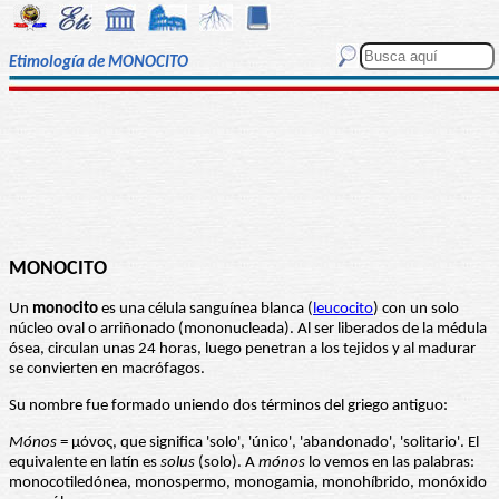
Etimología de MONOCITO
MONOCITO
Un
monocito
es una célula sanguínea blanca (
leucocito
) con un solo
núcleo oval o arriñonado (mononucleada). Al ser liberados de la médula
ósea, circulan unas 24 horas, luego penetran a los tejidos y al madurar
se convierten en macrófagos.
Su nombre fue formado uniendo dos términos del griego antiguo:
Mónos
= μόνος, que significa 'solo', 'único', 'abandonado', 'solitario'. El
equivalente en latín es
solus
(solo). A
mónos
lo vemos en las palabras:
monocotiledónea, monospermo, monogamia, monohíbrido, monóxido