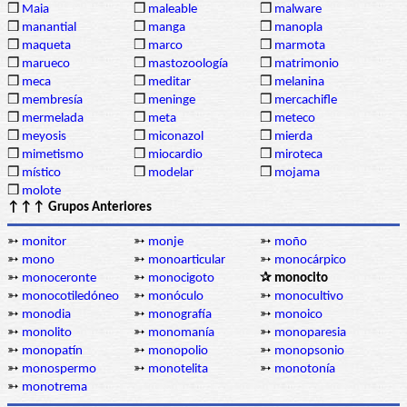
❒
Maia
❒
maleable
❒
malware
❒
manantial
❒
manga
❒
manopla
❒
maqueta
❒
marco
❒
marmota
❒
marueco
❒
mastozoología
❒
matrimonio
❒
meca
❒
meditar
❒
melanina
❒
membresía
❒
meninge
❒
mercachifle
❒
mermelada
❒
meta
❒
meteco
❒
meyosis
❒
miconazol
❒
mierda
❒
mimetismo
❒
miocardio
❒
miroteca
❒
místico
❒
modelar
❒
mojama
❒
molote
↑↑↑ Grupos Anteriores
➳
monitor
➳
monje
➳
moño
➳
mono
➳
monoarticular
➳
monocárpico
➳
monoceronte
➳
monocigoto
✰ monocito
➳
monocotiledóneo
➳
monóculo
➳
monocultivo
➳
monodia
➳
monografía
➳
monoico
➳
monolito
➳
monomanía
➳
monoparesia
➳
monopatín
➳
monopolio
➳
monopsonio
➳
monospermo
➳
monotelita
➳
monotonía
➳
monotrema