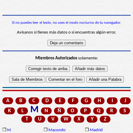
Si no puedes leer el texto, no uses el modo nocturno de tu navegador.
Avísanos si tienes más datos o si encuentras algún error.
Miembros Autorizados
solamente:
A
B
C
D
E
F
G
H
I
J
M
K
L
N
Ñ
O
P
Q
R
S
T
U
V
W
X
Y
Z
❒
M
❒
Macondo
❒
Madrid