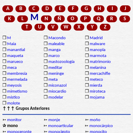
A
B
C
D
E
F
G
H
I
J
M
K
L
N
Ñ
O
P
Q
R
S
T
U
V
W
X
Y
Z
❒
M
❒
Macondo
❒
Madrid
❒
Maia
❒
maleable
❒
malware
❒
manantial
❒
manga
❒
manopla
❒
maqueta
❒
marco
❒
marmota
❒
marueco
❒
mastozoología
❒
matrimonio
❒
meca
❒
meditar
❒
melanina
❒
membresía
❒
meninge
❒
mercachifle
❒
mermelada
❒
meta
❒
meteco
❒
meyosis
❒
miconazol
❒
mierda
❒
mimetismo
❒
miocardio
❒
miroteca
❒
místico
❒
modelar
❒
mojama
❒
molote
↑↑↑ Grupos Anteriores
➳
monitor
➳
monje
➳
moño
✰ mono
➳
monoarticular
➳
monocárpico
➳
monoceronte
➳
monocigoto
➳
monocito