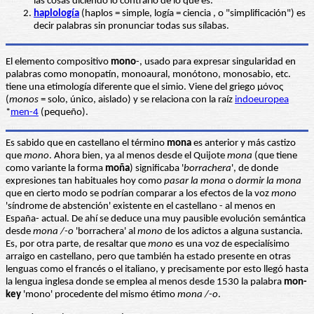
las cosas diciendo lo contrario de lo que es.
haplología
(haplos = simple, logía = ciencia , o "simplificación") es
decir palabras sin pronunciar todas sus sílabas.
El elemento compositivo
mono
-, usado para expresar singularidad en
palabras como monopatín, monoaural, monótono, monosabio, etc.
tiene una etimología diferente que el simio. Viene del griego μόνος
(
monos
= solo, único, aislado) y se relaciona con la raíz
indoeuropea
*
men-4
(pequeño).
Es sabido que en castellano el término
mona
es anterior y más castizo
que
mono
. Ahora bien, ya al menos desde el Quijote
mona
(que tiene
como variante la forma
moña
) significaba '
borrachera
', de donde
expresiones tan habituales hoy como
pasar la mona
o
dormir la mona
que en cierto modo se podrían comparar a los efectos de la voz
mono
'síndrome de abstención' existente en el castellano - al menos en
España- actual. De ahí se deduce una muy pausible evolución semántica
desde
mona /-o
'borrachera' al
mono
de los adictos a alguna sustancia.
Es, por otra parte, de resaltar que
mono
es una voz de especialísimo
arraigo en castellano, pero que también ha estado presente en otras
lenguas como el francés o el italiano, y precisamente por esto llegó hasta
la lengua inglesa donde se emplea al menos desde 1530 la palabra
mon-
key
'mono' procedente del mismo étimo
mona /-o
.