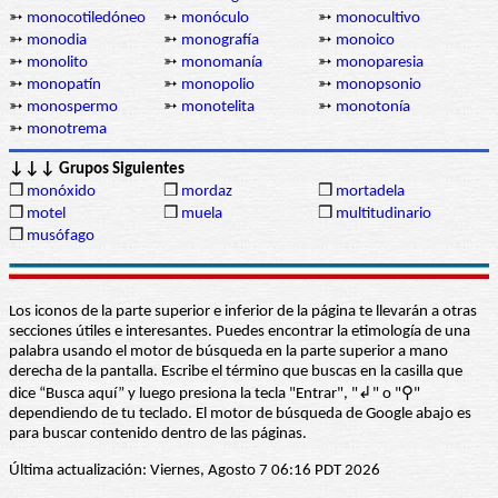
➳
monocotiledóneo
➳
monóculo
➳
monocultivo
➳
monodia
➳
monografía
➳
monoico
➳
monolito
➳
monomanía
➳
monoparesia
➳
monopatín
➳
monopolio
➳
monopsonio
➳
monospermo
➳
monotelita
➳
monotonía
➳
monotrema
↓↓↓ Grupos Siguientes
❒
monóxido
❒
mordaz
❒
mortadela
❒
motel
❒
muela
❒
multitudinario
❒
musófago
Los iconos de la parte superior e inferior de la página te llevarán a otras
secciones útiles e interesantes. Puedes encontrar la etimología de una
palabra usando el motor de búsqueda en la parte superior a mano
derecha de la pantalla. Escribe el término que buscas en la casilla que
dice “Busca aquí” y luego presiona la tecla "Entrar", "↲" o "⚲"
dependiendo de tu teclado. El motor de búsqueda de Google abajo es
para buscar contenido dentro de las páginas.
Última actualización: Viernes, Agosto 7 06:16 PDT 2026