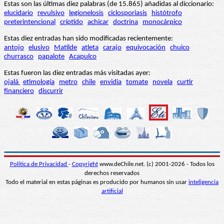
Estas son las últimas diez palabras (de 15.865) añadidas al diccionario:
elucidario
revulsivo
legionelosis
ciclosporiasis
histótrofo
preterintencional
críptido
achicar
doctrina
monocárpico
Estas diez entradas han sido modificadas recientemente:
antojo
elusivo
Matilde
atleta
carajo
equivocación
chuico
churrasco
papalote
Acapulco
Estas fueron las diez entradas más visitadas ayer:
ojalá
etimología
metro
chile
envidia
tomate
novela
curtir
financiero
discurrir
Política de Privacidad
-
Copyright
www.deChile.net. (c) 2001-2026 - Todos los
derechos reservados
Todo el material en estas páginas es producido por humanos sin usar
inteligencia
artificial