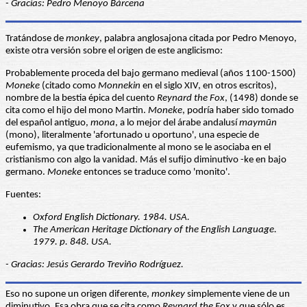
- Gracias: Pedro Menoyo Bárcena
Tratándose de
monkey
, palabra anglosajona citada por Pedro Menoyo,
existe otra versión sobre el origen de este anglicismo:
Probablemente proceda del bajo germano medieval (años 1100-1500)
Moneke
(citado como
Monnekin
en el siglo XIV, en otros escritos),
nombre de la bestia épica del cuento
Reynard the Fox
, (1498) donde se
cita como el hijo del mono Martin.
Moneke
, podría haber sido tomado
del español antiguo,
mona
, a lo mejor del árabe andalusí
maymūn
(mono), literalmente 'afortunado u oportuno', una especie de
eufemismo, ya que tradicionalmente al mono se le asociaba en el
cristianismo con algo la vanidad. Más el sufijo diminutivo -ke en bajo
germano.
Moneke
entonces se traduce como 'monito'.
Fuentes:
Oxford English Dictionary. 1984. USA.
The American Heritage Dictionary of the English Language.
1979. p. 848. USA.
- Gracias: Jesús Gerardo Treviño Rodríguez.
Eso no supone un origen diferente,
monkey
simplemente viene de un
diminutivo. Esa obra que se cita como
Reynard the Fox
y que sólo es