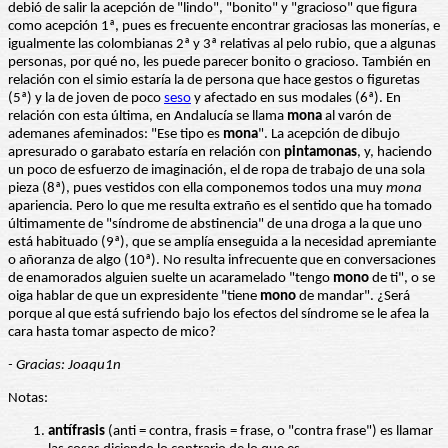
debió de salir la acepción de "lindo", "bonito" y "gracioso" que figura
como acepción 1ª, pues es frecuente encontrar graciosas las monerías, e
igualmente las colombianas 2ª y 3ª relativas al pelo rubio, que a algunas
personas, por qué no, les puede parecer bonito o gracioso. También en
relación con el simio estaría la de persona que hace gestos o figuretas
(5ª) y la de joven de poco
seso
y afectado en sus modales (6ª). En
relación con esta última, en Andalucía se llama
mona
al varón de
ademanes afeminados: "Ese tipo es
mona
". La acepción de dibujo
apresurado o garabato estaría en relación con
pintamonas
, y, haciendo
un poco de esfuerzo de imaginación, el de ropa de trabajo de una sola
pieza (8ª), pues vestidos con ella componemos todos una muy
mona
apariencia. Pero lo que me resulta extraño es el sentido que ha tomado
últimamente de "síndrome de abstinencia" de una droga a la que uno
está habituado (9ª), que se amplía enseguida a la necesidad apremiante
o añoranza de algo (10ª). No resulta infrecuente que en conversaciones
de enamorados alguien suelte un acaramelado "tengo
mono
de ti", o se
oiga hablar de que un expresidente "tiene
mono
de mandar". ¿Será
porque al que está sufriendo bajo los efectos del síndrome se le afea la
cara hasta tomar aspecto de mico?
- Gracias: Joaqu1n
Notas:
antífrasis
(anti = contra, frasis = frase, o "contra frase") es llamar