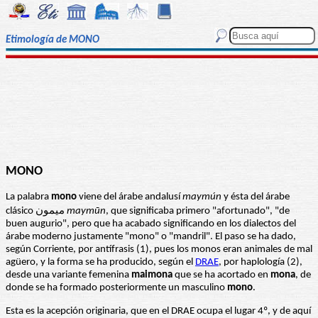
Etimología de MONO
MONO
La palabra
mono
viene del árabe andalusí
maymún
y ésta del árabe
clásico ميمون
maymūn
, que significaba primero "afortunado", "de
buen augurio", pero que ha acabado significando en los dialectos del
árabe moderno justamente "mono" o "mandril". El paso se ha dado,
según Corriente, por antífrasis (1), pues los monos eran animales de mal
agüero, y la forma se ha producido, según el
DRAE
, por haplología (2),
desde una variante femenina
maimona
que se ha acortado en
mona
, de
donde se ha formado posteriormente un masculino
mono
.
Esta es la acepción originaria, que en el DRAE ocupa el lugar 4º, y de aquí