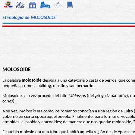
Etimología de MOLOSOIDE
MOLOSOIDE
La palabra
molosoide
designa a una categoría o casta de perros, que co
pequeñas, como la bulldog, mastín y san bernardo.
Molosoide a su vez procede del latín
Mŏlossus
(del griego Μολοσσός), que s
canes
).
A su vez,
Mŏlossĭa
era como los romanos conocían a una región de Epiro 
gobernó en cierta época aquel pueblo. Finalmente, para formar el vocabl
etmoides, elipsoide y aracnoides; de manera que nos queda: molosoide, "u
El pueblo molosio era una tribu que habitó aquella región desde épocas pre