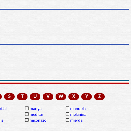
S
T
U
V
W
X
Y
Z
tial
❒
manga
❒
manopla
❒
meditar
❒
melanina
is
❒
miconazol
❒
mierda