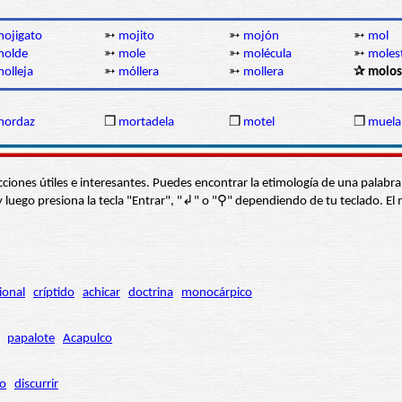
ojigato
➳
mojito
➳
mojón
➳
mol
molde
➳
mole
➳
molécula
➳
moles
olleja
➳
móllera
➳
mollera
✰ molos
mordaz
❒
mortadela
❒
motel
❒
muela
s secciones útiles e interesantes. Puedes encontrar la etimología de una pal
í” y luego presiona la tecla "Entrar", "↲" o "⚲" dependiendo de tu teclado.
ional
críptido
achicar
doctrina
monocárpico
papalote
Acapulco
ro
discurrir