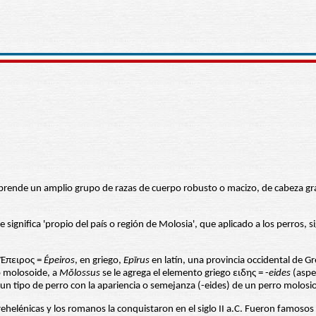
mprende un amplio grupo de razas de cuerpo robusto o macizo, de cabeza gr
ignifica 'propio del país o región de Molosia', que aplicado a los perros, si
(Έπειρος =
Épeiros
, en griego,
Epīrus
en latín, una provincia occidental de 
o molosoide, a
Μŏlossus
se le agrega el elemento griego ειδης = -
eides
(aspe
n tipo de perro con la apariencia o semejanza (-eides) de un perro molosio
helénicas y los romanos la conquistaron en el siglo II a.C. Fueron famosos 