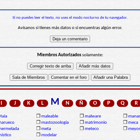
Si no puedes leer el texto, no uses el modo nocturno de tu navegador.
Avísanos si tienes más datos o si encuentras algún error.
Miembros Autorizados
solamente:
M
I
J
K
L
N
Ñ
O
P
Q
R
Maia
❒
maleable
❒
malware
❒
manan
marueco
❒
mastozoología
❒
matrimonio
❒
meca
mermelada
❒
meta
❒
meteco
❒
meyos
ístico
❒
modelar