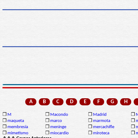
A
B
C
D
E
F
G
H
❒
M
❒
Macondo
❒
Madrid
❒
❒
maqueta
❒
marco
❒
marmota
❒
❒
membresía
❒
meninge
❒
mercachifle
❒
❒
mimetismo
❒
miocardio
❒
miroteca
❒
m