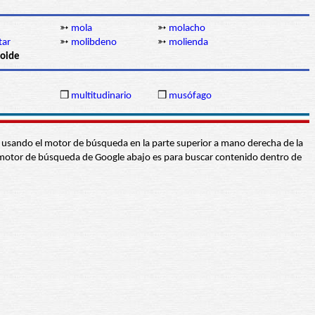
➳
mola
➳
molacho
tar
➳
molibdeno
➳
molienda
oide
❒
multitudinario
❒
musófago
abra usando el motor de búsqueda en la parte superior a mano derecha de la
 El motor de búsqueda de Google abajo es para buscar contenido dentro de