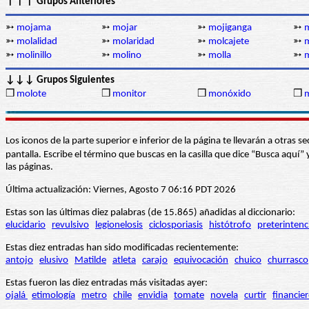
↑↑↑ Grupos Anteriores
➳
mojama
➳
mojar
➳
mojiganga
➳
m
➳
molalidad
➳
molaridad
➳
molcajete
➳
➳
molinillo
➳
molino
➳
molla
➳
m
↓↓↓ Grupos Siguientes
❒
molote
❒
monitor
❒
monóxido
❒
Los iconos de la parte superior e inferior de la página te llevarán a otra
pantalla. Escribe el término que buscas en la casilla que dice “Busca aqu
las páginas.
Última actualización: Viernes, Agosto 7 06:16 PDT 2026
Estas son las últimas diez palabras (de 15.865) añadidas al diccionario:
elucidario
revulsivo
legionelosis
ciclosporiasis
histótrofo
preterintenc
Estas diez entradas han sido modificadas recientemente:
antojo
elusivo
Matilde
atleta
carajo
equivocación
chuico
churrasco
Estas fueron las diez entradas más visitadas ayer:
ojalá
etimología
metro
chile
envidia
tomate
novela
curtir
financie