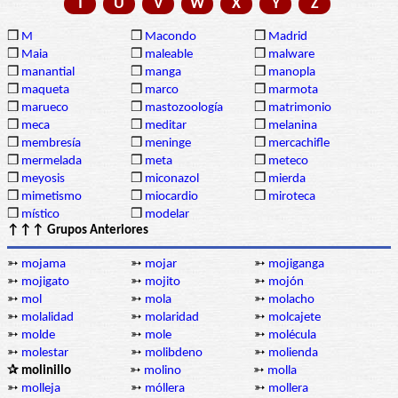
T
U
V
W
X
Y
Z
❒
M
❒
Macondo
❒
Madrid
❒
Maia
❒
maleable
❒
malware
❒
manantial
❒
manga
❒
manopla
❒
maqueta
❒
marco
❒
marmota
❒
marueco
❒
mastozoología
❒
matrimonio
❒
meca
❒
meditar
❒
melanina
❒
membresía
❒
meninge
❒
mercachifle
❒
mermelada
❒
meta
❒
meteco
❒
meyosis
❒
miconazol
❒
mierda
❒
mimetismo
❒
miocardio
❒
miroteca
❒
místico
❒
modelar
↑↑↑ Grupos Anteriores
➳
mojama
➳
mojar
➳
mojiganga
➳
mojigato
➳
mojito
➳
mojón
➳
mol
➳
mola
➳
molacho
➳
molalidad
➳
molaridad
➳
molcajete
➳
molde
➳
mole
➳
molécula
➳
molestar
➳
molibdeno
➳
molienda
✰ molinillo
➳
molino
➳
molla
➳
molleja
➳
móllera
➳
mollera