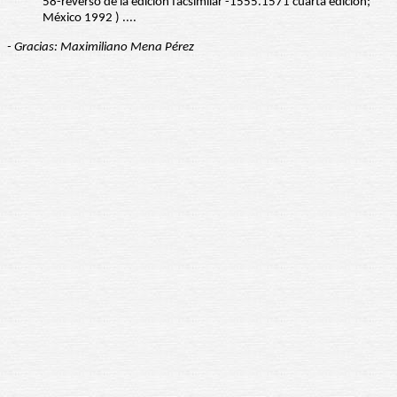
58-reverso de la edición facsimilar -1555.1571 cuarta edición;
México 1992 ) ....
- Gracias: Maximiliano Mena Pérez