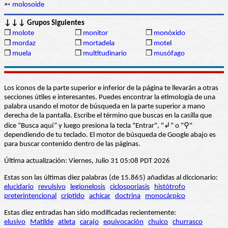
➳
molosoide
↓↓↓ Grupos Siguientes
❒
molote
❒
monitor
❒
monóxido
❒
mordaz
❒
mortadela
❒
motel
❒
muela
❒
multitudinario
❒
musófago
Los iconos de la parte superior e inferior de la página te llevarán a otras
secciones útiles e interesantes. Puedes encontrar la etimología de una
palabra usando el motor de búsqueda en la parte superior a mano
derecha de la pantalla. Escribe el término que buscas en la casilla que
dice “Busca aquí” y luego presiona la tecla "Entrar", "↲" o "⚲"
dependiendo de tu teclado. El motor de búsqueda de Google abajo es
para buscar contenido dentro de las páginas.
Última actualización: Viernes, Julio 31 05:08 PDT 2026
Estas son las últimas diez palabras (de 15.865) añadidas al diccionario:
elucidario
revulsivo
legionelosis
ciclosporiasis
histótrofo
preterintencional
críptido
achicar
doctrina
monocárpico
Estas diez entradas han sido modificadas recientemente:
elusivo
Matilde
atleta
carajo
equivocación
chuico
churrasco