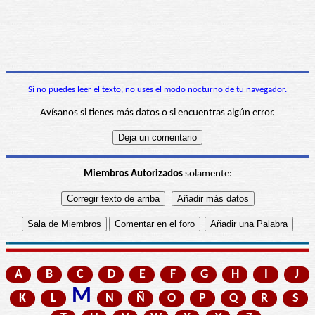
Si no puedes leer el texto, no uses el modo nocturno de tu navegador.
Avísanos si tienes más datos o si encuentras algún error.
Miembros Autorizados
solamente:
A
B
C
D
E
F
G
H
I
J
M
K
L
N
Ñ
O
P
Q
R
S