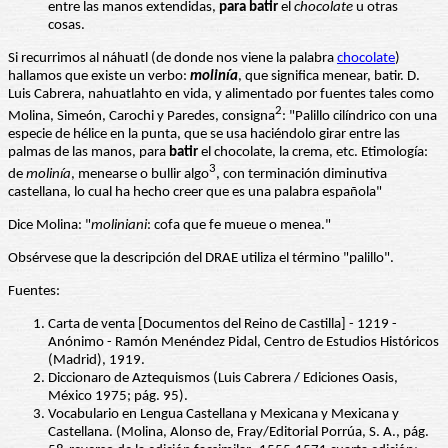
entre las manos extendidas,
para batir
el
chocolate
u otras
cosas.
Si recurrimos al náhuatl (de donde nos viene la palabra
chocolate
)
hallamos que existe un verbo:
molinía
, que significa menear, batir. D.
Luis Cabrera, nahuatlahto en vida, y alimentado por fuentes tales como
2
Molina, Simeón, Carochi y Paredes, consigna
: "Palillo cilíndrico con una
especie de hélice en la punta, que se usa haciéndolo girar entre las
palmas de las manos, para
batir
el chocolate, la crema, etc. Etimología:
3
de
molinía
, menearse o bullir algo
, con terminación diminutiva
castellana, lo cual ha hecho creer que es una palabra española"
Dice Molina: "
moliniani
: cofa que fe mueue o menea."
Obsérvese que la descripción del DRAE utiliza el término "palillo".
Fuentes:
Carta de venta [Documentos del Reino de Castilla] - 1219 -
Anónimo - Ramón Menéndez Pidal, Centro de Estudios Históricos
(Madrid), 1919.
Diccionaro de Aztequismos (Luis Cabrera / Ediciones Oasis,
México 1975; pág. 95).
Vocabulario en Lengua Castellana y Mexicana y Mexicana y
Castellana. (Molina, Alonso de, Fray/Editorial Porrúa, S. A., pág.