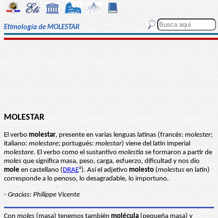
Etimología de MOLESTAR
MOLESTAR
El verbo
molestar
, presente en varias lenguas latinas (francés:
molester
;
italiano:
molestare
; portugués:
molestar
) viene del latín imperial
molestare
. El verbo como el sustantivo
molestia
se formaron a partir de
moles
que significa masa, peso, carga, esfuerzo, dificultad y nos dio
mole
en castellano (
DRAE
²). Así el adjetivo
molesto
(
molestus
en latín)
corresponde a lo penoso, lo desagradable, lo importuno.
- Gracias: Philippe Vicente
Con
moles
(masa) tenemos también
molécula
(pequeña masa) y