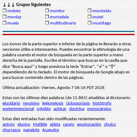
↓↓↓ Grupos Siguientes
❒
molote
❒
monitor
❒
monóxido
❒
mordaz
❒
mortadela
❒
motel
❒
muela
❒
multitudinario
❒
musófago
Los iconos de la parte superior e inferior de la página te llevarán a otras
secciones útiles e interesantes. Puedes encontrar la etimología de una
palabra usando el motor de búsqueda en la parte superior a mano
derecha de la pantalla. Escribe el término que buscas en la casilla que
dice “Busca aquí” y luego presiona la tecla "Entrar", "↲" o "⚲"
dependiendo de tu teclado. El motor de búsqueda de Google abajo es
para buscar contenido dentro de las páginas.
Última actualización: Viernes, Agosto 7 06:16 PDT 2026
Estas son las últimas diez palabras (de 15.865) añadidas al diccionario:
elucidario
revulsivo
legionelosis
ciclosporiasis
histótrofo
preterintencional
críptido
achicar
doctrina
monocárpico
Estas diez entradas han sido modificadas recientemente:
antojo
elusivo
Matilde
atleta
carajo
equivocación
chuico
churrasco
papalote
Acapulco