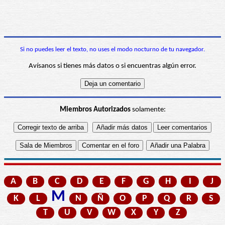
Si no puedes leer el texto, no uses el modo nocturno de tu navegador.
Avísanos si tienes más datos o si encuentras algún error.
Miembros Autorizados
solamente:
A
B
C
D
E
F
G
H
I
J
M
K
L
N
Ñ
O
P
Q
R
S
T
U
V
W
X
Y
Z