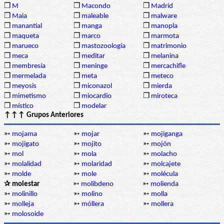
❒
M
❒
Macondo
❒
Madrid
❒
Maia
❒
maleable
❒
malware
❒
manantial
❒
manga
❒
manopla
❒
maqueta
❒
marco
❒
marmota
❒
marueco
❒
mastozoología
❒
matrimonio
❒
meca
❒
meditar
❒
melanina
❒
membresía
❒
meninge
❒
mercachifle
❒
mermelada
❒
meta
❒
meteco
❒
meyosis
❒
miconazol
❒
mierda
❒
mimetismo
❒
miocardio
❒
miroteca
❒
místico
❒
modelar
↑↑↑ Grupos Anteriores
➳
mojama
➳
mojar
➳
mojiganga
➳
mojigato
➳
mojito
➳
mojón
➳
mol
➳
mola
➳
molacho
➳
molalidad
➳
molaridad
➳
molcajete
➳
molde
➳
mole
➳
molécula
✰ molestar
➳
molibdeno
➳
molienda
➳
molinillo
➳
molino
➳
molla
➳
molleja
➳
móllera
➳
mollera
➳
molosoide