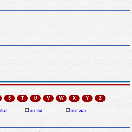
S
T
U
V
W
X
Y
Z
tial
❒
manga
❒
manopla