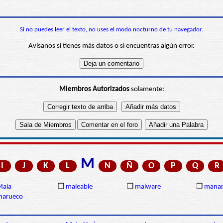
Si no puedes leer el texto, no uses el modo nocturno de tu navegador.
Avísanos si tienes más datos o si encuentras algún error.
Miembros Autorizados
solamente:
M
I
J
K
L
N
Ñ
O
P
Q
R
Maia
❒
maleable
❒
malware
❒
manan
marueco