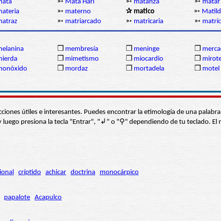
mata
➳
Mata Hari
➳
matanza
➳
matar
ateria
➳
materno
✰ matico
➳
Matil
atraz
➳
matriarcado
➳
matricaria
➳
matríc
elanina
❒
membresía
❒
meninge
❒
mercac
ierda
❒
mimetismo
❒
miocardio
❒
mirot
monóxido
❒
mordaz
❒
mortadela
❒
motel
s secciones útiles e interesantes. Puedes encontrar la etimología de una pal
í” y luego presiona la tecla "Entrar", "↲" o "⚲" dependiendo de tu teclado.
ional
críptido
achicar
doctrina
monocárpico
papalote
Acapulco