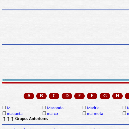
A
B
C
D
E
F
G
H
❒
M
❒
Macondo
❒
Madrid
❒
❒
maqueta
❒
marco
❒
marmota
❒
↑↑↑ Grupos Anteriores