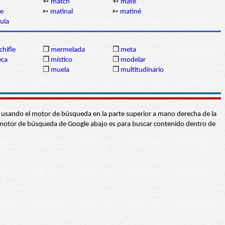
➳
match
➳
mate
de
➳
matinal
➳
matiné
ula
hifle
❒
mermelada
❒
meta
eca
❒
místico
❒
modelar
❒
muela
❒
multitudinario
abra usando el motor de búsqueda en la parte superior a mano derecha de la
 El motor de búsqueda de Google abajo es para buscar contenido dentro de