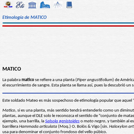
Etimología de MATICO
MATICO
La palabra
matico
se refiere a una planta (
Piper angustifolium
) de América
el escurrimiento de sangre. Esta planta se llama así, pues la descubrió u
Este soldado Mateo es más sospechoso de etimología popular que aquel "d
Matico
, si es una planta, más sentido tendrá entenderlo como un diminut
plantas, aunque el DLE solo le reconozca el sentido de "conjunto de matas
ejemplo, una barrilla, la
Salsola genistoides
o
mato negro
, y también al e
barrillera
Hammada articulata
(Moq.) O. Bolòs & Vigo [sin.
Haloxylon ar
usa para denominar el conjunto frondoso del vello púbico.