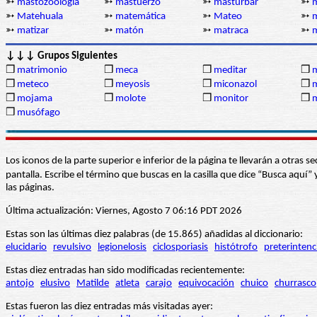
➳
mastozoología
➳
mastuerzo
➳
masturbar
➳
➳
Matehuala
➳
matemática
➳
Mateo
➳
m
➳
matizar
➳
matón
➳
matraca
➳
m
↓↓↓ Grupos Siguientes
❒
matrimonio
❒
meca
❒
meditar
❒
m
❒
meteco
❒
meyosis
❒
miconazol
❒
m
❒
mojama
❒
molote
❒
monitor
❒
❒
musófago
Los iconos de la parte superior e inferior de la página te llevarán a otra
pantalla. Escribe el término que buscas en la casilla que dice “Busca aqu
las páginas.
Última actualización: Viernes, Agosto 7 06:16 PDT 2026
Estas son las últimas diez palabras (de 15.865) añadidas al diccionario:
elucidario
revulsivo
legionelosis
ciclosporiasis
histótrofo
preterintenc
Estas diez entradas han sido modificadas recientemente:
antojo
elusivo
Matilde
atleta
carajo
equivocación
chuico
churrasco
Estas fueron las diez entradas más visitadas ayer: