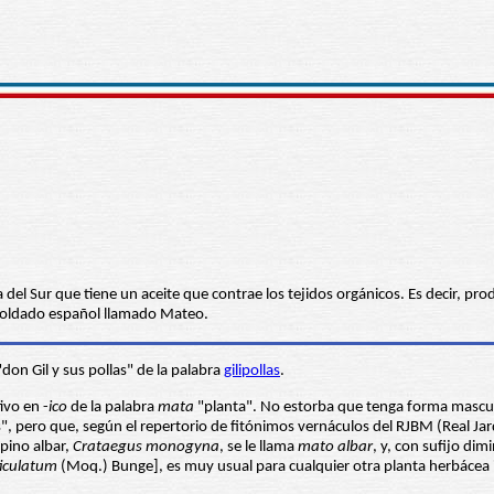
 del Sur que tiene un aceite que contrae los tejidos orgánicos. Es decir, p
n soldado español llamado Mateo.
on Gil y sus pollas" de la palabra
gilipollas
.
ivo en -
ico
de la palabra
mata
"planta". No estorba que tenga forma mascu
", pero que, según el repertorio de fitónimos vernáculos del RJBM (Real Ja
spino albar,
Crataegus monogyna
, se le llama
mato albar
, y, con sufijo di
ticulatum
(Moq.) Bunge], es muy usual para cualquier otra planta herbácea in