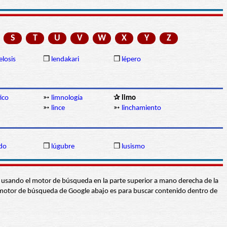
S
T
U
V
W
X
Y
Z
elosis
❒
lendakari
❒
lépero
ico
➳
limnología
✰ limo
➳
lince
➳
linchamiento
ido
❒
lúgubre
❒
lusismo
abra usando el motor de búsqueda en la parte superior a mano derecha de la
 El motor de búsqueda de Google abajo es para buscar contenido dentro de