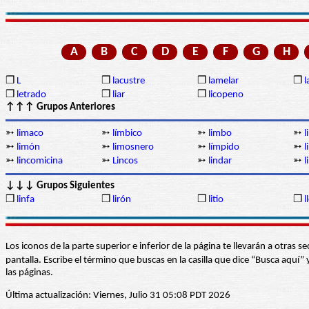
A
B
C
D
E
F
G
H
❒
L
❒
lacustre
❒
lamelar
❒
l
❒
letrado
❒
liar
❒
licopeno
↑↑↑ Grupos Anteriores
➳
limaco
➳
límbico
➳
limbo
➳
l
➳
limón
➳
limosnero
➳
límpido
➳
l
➳
lincomicina
➳
Lincos
➳
lindar
➳
l
↓↓↓ Grupos Siguientes
❒
linfa
❒
lirón
❒
litio
❒
l
Los iconos de la parte superior e inferior de la página te llevarán a otra
pantalla. Escribe el término que buscas en la casilla que dice “Busca aqu
las páginas.
Última actualización: Viernes, Julio 31 05:08 PDT 2026