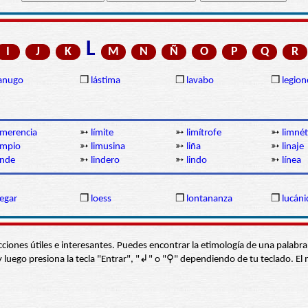
L
I
J
K
M
N
Ñ
O
P
Q
R
anugo
❒
lástima
❒
lavabo
❒
legion
imerencia
➳
límite
➳
limítrofe
➳
limnét
impio
➳
limusina
➳
liña
➳
linaje
inde
➳
lindero
➳
lindo
➳
línea
legar
❒
loess
❒
lontananza
❒
lucán
s secciones útiles e interesantes. Puedes encontrar la etimología de una pal
í” y luego presiona la tecla "Entrar", "↲" o "⚲" dependiendo de tu teclado.