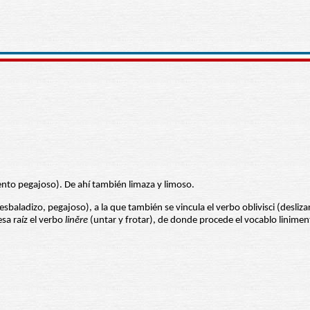
ento pegajoso). De ahí también limaza y limoso.
resbaladizo, pegajoso), a la que también se vincula el verbo oblivisci (desliz
esa raíz el verbo
linĕre
(untar y frotar), de donde procede el vocablo linimen