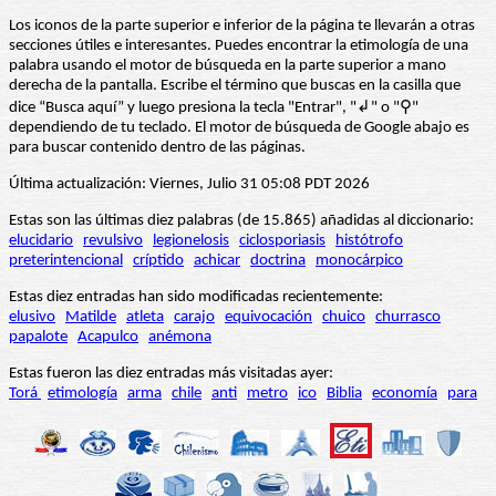
Los iconos de la parte superior e inferior de la página te llevarán a otras
secciones útiles e interesantes. Puedes encontrar la etimología de una
palabra usando el motor de búsqueda en la parte superior a mano
derecha de la pantalla. Escribe el término que buscas en la casilla que
dice “Busca aquí” y luego presiona la tecla "Entrar", "↲" o "⚲"
dependiendo de tu teclado. El motor de búsqueda de Google abajo es
para buscar contenido dentro de las páginas.
Última actualización: Viernes, Julio 31 05:08 PDT 2026
Estas son las últimas diez palabras (de 15.865) añadidas al diccionario:
elucidario
revulsivo
legionelosis
ciclosporiasis
histótrofo
preterintencional
críptido
achicar
doctrina
monocárpico
Estas diez entradas han sido modificadas recientemente:
elusivo
Matilde
atleta
carajo
equivocación
chuico
churrasco
papalote
Acapulco
anémona
Estas fueron las diez entradas más visitadas ayer:
Torá
etimología
arma
chile
anti
metro
ico
Biblia
economía
para