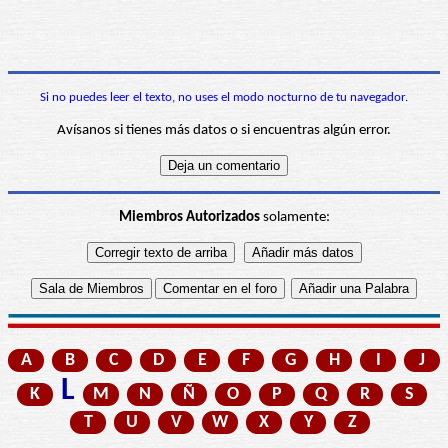
Si no puedes leer el texto, no uses el modo nocturno de tu navegador.
Avísanos si tienes más datos o si encuentras algún error.
Miembros Autorizados
solamente:
A
B
C
D
E
F
G
H
I
J
L
K
M
N
Ñ
O
P
Q
R
S
T
U
V
W
X
Y
Z