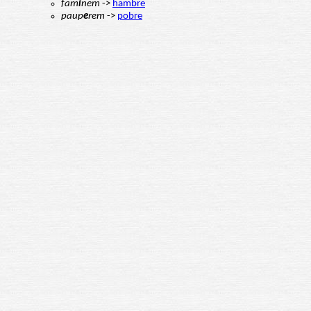
fam
i
nem
->
hambre
paup
e
rem
->
pobre