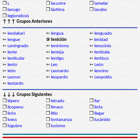
❒
L
❒
lacustre
❒
lamelar
❒
lanugo
❒
lástima
❒
lavabo
❒
legionelosis
↑↑↑ Grupos Anteriores
➳
lendakari
➳
lengua
➳
lenguado
➳
lengue
✰ lenición
➳
lenidad
➳
Leningrado
➳
leninismo
➳
lenocinio
➳
lente
➳
lenteja
➳
lenticela
➳
lenticular
➳
lentigo
➳
lentisco
➳
lento
➳
Leo
➳
León
➳
león
➳
Leonardo
➳
leonino
➳
Leonor
➳
leopardo
➳
Leopoldo
➳
leotardo
↓↓↓ Grupos Siguientes
❒
lépero
❒
letrado
❒
liar
❒
licopeno
❒
limaco
❒
linfa
❒
lirón
❒
litio
❒
llegar
❒
loess
❒
lontananza
❒
lucánido
❒
lúgubre
❒
lusismo