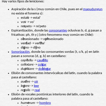
Hay varios tipos de leniciones:
Aspiración de la s (muy común en Chile, pues en el
mapudungun
no existe el fonema s):
estai
s
-> estai'
vo
s
-> vo'
re
s
peto -> re'peto
Espirantización, donde las
consonantes
oclusivas b, d, g pasan a
fricativas: ph, th y j (otro fenomeno muy común en Chile):
o
b
sesionado -> o
ph
sesionado
ver
d
ad -> ver
th
a'
di
g
no -> di
j
no
Sonorización
, donde las consonantes sordas (t, c/k, p) en latín
pasan a sonoras (d, g, b) en castellano:
capi
t
ellu
->
cau
d
illo
collo
c
are
->
col
g
ar
du
p
li
c
are
->
do
b
le
g
ar
Elisión de consonantes intervócalicas del latín, cuando la palabra
pasa al castellano:
au
d
ire
->
oír
le
g
ere
->
leer
re
g
alis
->
real
Elisión de vocales postónicas interiores del latín, cuando la
palabra pasa al castellano:
hum
e
rum
->
hombro