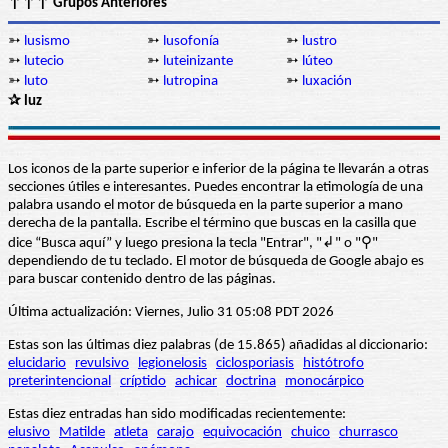
↑↑↑ Grupos Anteriores
➳
lusismo
➳
lusofonía
➳
lustro
➳
lutecio
➳
luteinizante
➳
lúteo
➳
luto
➳
lutropina
➳
luxación
✰ luz
Los iconos de la parte superior e inferior de la página te llevarán a otras
secciones útiles e interesantes. Puedes encontrar la etimología de una
palabra usando el motor de búsqueda en la parte superior a mano
derecha de la pantalla. Escribe el término que buscas en la casilla que
dice “Busca aquí” y luego presiona la tecla "Entrar", "↲" o "⚲"
dependiendo de tu teclado. El motor de búsqueda de Google abajo es
para buscar contenido dentro de las páginas.
Última actualización: Viernes, Julio 31 05:08 PDT 2026
Estas son las últimas diez palabras (de 15.865) añadidas al diccionario:
elucidario
revulsivo
legionelosis
ciclosporiasis
histótrofo
preterintencional
críptido
achicar
doctrina
monocárpico
Estas diez entradas han sido modificadas recientemente:
elusivo
Matilde
atleta
carajo
equivocación
chuico
churrasco