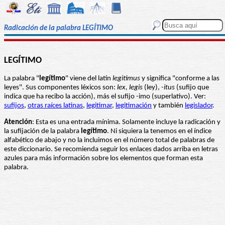
Radicación de la palabra LEGÍTIMO
LEGÍTIMO
La palabra "
legítimo
" viene del latín
legitimus
y significa "conforme a las
leyes". Sus componentes léxicos son:
lex, legis
(ley),
-itus
(sufijo que
indica que ha recibo la acción), más el sufijo -imo (superlativo). Ver:
sufijos
,
otras raíces latinas
,
legitimar
,
legitimación
y también
legislador
.
Atención
: Esta es una entrada mínima. Solamente incluye la radicación y
la sufijación de la palabra
legítimo
. Ni siquiera la tenemos en el índice
alfabético de abajo y no la incluimos en el número total de palabras de
este diccionario. Se recomienda seguir los enlaces dados arriba en letras
azules para más información sobre los elementos que forman esta
palabra.