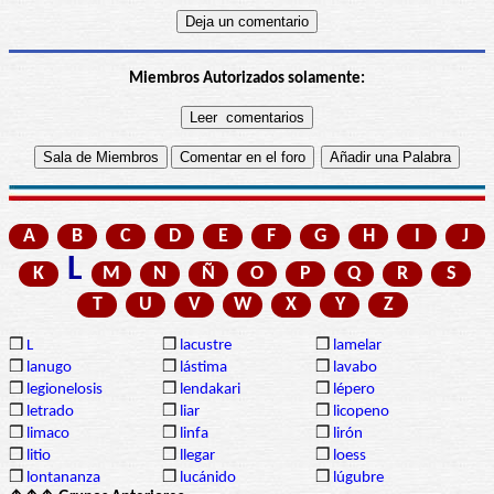
Miembros Autorizados solamente:
A
B
C
D
E
F
G
H
I
J
L
K
M
N
Ñ
O
P
Q
R
S
T
U
V
W
X
Y
Z
❒
L
❒
lacustre
❒
lamelar
❒
lanugo
❒
lástima
❒
lavabo
❒
legionelosis
❒
lendakari
❒
lépero
❒
letrado
❒
liar
❒
licopeno
❒
limaco
❒
linfa
❒
lirón
❒
litio
❒
llegar
❒
loess
❒
lontananza
❒
lucánido
❒
lúgubre