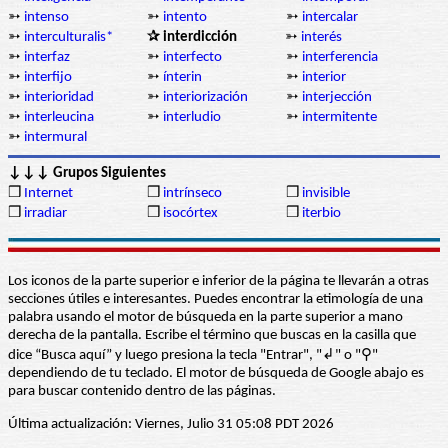
➳
intenso
➳
intento
➳
intercalar
➳
interculturalis*
✰ interdicción
➳
interés
➳
interfaz
➳
interfecto
➳
interferencia
➳
interfijo
➳
ínterin
➳
interior
➳
interioridad
➳
interiorización
➳
interjección
➳
interleucina
➳
interludio
➳
intermitente
➳
intermural
↓↓↓ Grupos Siguientes
❒
Internet
❒
intrínseco
❒
invisible
❒
irradiar
❒
isocórtex
❒
iterbio
Los iconos de la parte superior e inferior de la página te llevarán a otras
secciones útiles e interesantes. Puedes encontrar la etimología de una
palabra usando el motor de búsqueda en la parte superior a mano
derecha de la pantalla. Escribe el término que buscas en la casilla que
dice “Busca aquí” y luego presiona la tecla "Entrar", "↲" o "⚲"
dependiendo de tu teclado. El motor de búsqueda de Google abajo es
para buscar contenido dentro de las páginas.
Última actualización: Viernes, Julio 31 05:08 PDT 2026