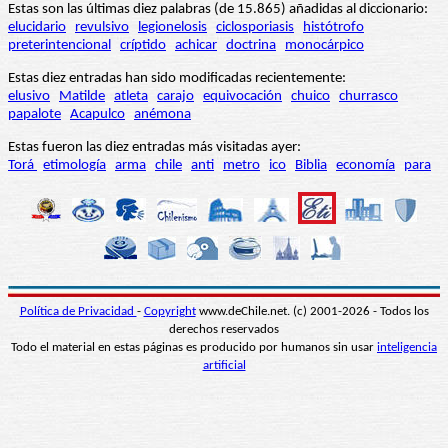
Estas son las últimas diez palabras (de 15.865) añadidas al diccionario:
elucidario
revulsivo
legionelosis
ciclosporiasis
histótrofo
preterintencional
críptido
achicar
doctrina
monocárpico
Estas diez entradas han sido modificadas recientemente:
elusivo
Matilde
atleta
carajo
equivocación
chuico
churrasco
papalote
Acapulco
anémona
Estas fueron las diez entradas más visitadas ayer:
Torá
etimología
arma
chile
anti
metro
ico
Biblia
economía
para
Política de Privacidad
-
Copyright
www.deChile.net. (c) 2001-2026 - Todos los
derechos reservados
Todo el material en estas páginas es producido por humanos sin usar
inteligencia
artificial