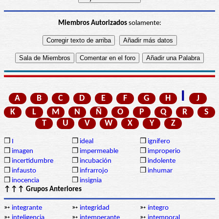
Miembros Autorizados
solamente:
I
A
B
C
D
E
F
G
H
J
K
L
M
N
Ñ
O
P
Q
R
S
T
U
V
W
X
Y
Z
❒
I
❒
ideal
❒
ignífero
❒
imagen
❒
impermeable
❒
improperio
❒
incertidumbre
❒
incubación
❒
indolente
❒
infausto
❒
infrarrojo
❒
inhumar
❒
inocencia
❒
insignia
↑↑↑ Grupos Anteriores
➳
integrante
➳
integridad
➳
íntegro
➳
inteligencia
➳
intemperante
➳
intemporal