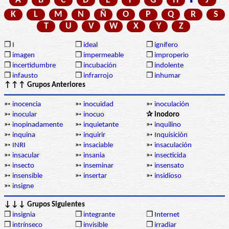
A
B
C
D
E
F
G
H
J
K
L
M
N
Ñ
O
P
Q
R
S
T
U
V
W
X
Y
Z
❒
I
❒
ideal
❒
ignífero
❒
imagen
❒
impermeable
❒
improperio
❒
incertidumbre
❒
incubación
❒
indolente
❒
infausto
❒
infrarrojo
❒
inhumar
↑↑↑ Grupos Anteriores
➳
inocencia
➳
inocuidad
➳
inoculación
➳
inocular
➳
inocuo
✰ inodoro
➳
inopinadamente
➳
inquietante
➳
inquilino
➳
inquina
➳
inquirir
➳
Inquisición
➳
INRI
➳
insaciable
➳
insaculación
➳
insacular
➳
insania
➳
insecticida
➳
insecto
➳
inseminar
➳
insensato
➳
insensible
➳
insertar
➳
insidioso
➳
insigne
↓↓↓ Grupos Siguientes
❒
insignia
❒
integrante
❒
Internet
❒
intrínseco
❒
invisible
❒
irradiar