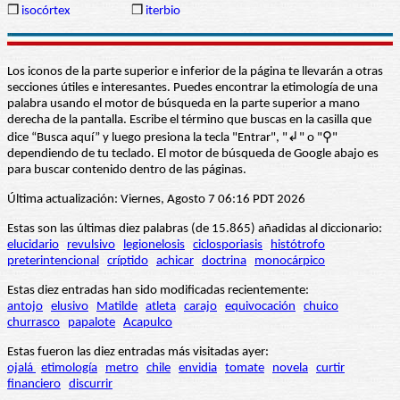
❒
isocórtex
❒
iterbio
Los iconos de la parte superior e inferior de la página te llevarán a otras
secciones útiles e interesantes. Puedes encontrar la etimología de una
palabra usando el motor de búsqueda en la parte superior a mano
derecha de la pantalla. Escribe el término que buscas en la casilla que
dice “Busca aquí” y luego presiona la tecla "Entrar", "↲" o "⚲"
dependiendo de tu teclado. El motor de búsqueda de Google abajo es
para buscar contenido dentro de las páginas.
Última actualización: Viernes, Agosto 7 06:16 PDT 2026
Estas son las últimas diez palabras (de 15.865) añadidas al diccionario:
elucidario
revulsivo
legionelosis
ciclosporiasis
histótrofo
preterintencional
críptido
achicar
doctrina
monocárpico
Estas diez entradas han sido modificadas recientemente:
antojo
elusivo
Matilde
atleta
carajo
equivocación
chuico
churrasco
papalote
Acapulco
Estas fueron las diez entradas más visitadas ayer:
ojalá
etimología
metro
chile
envidia
tomate
novela
curtir
financiero
discurrir