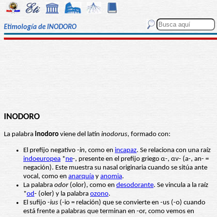
Etimología de INODORO
INODORO
La palabra
inodoro
viene del latín
inodorus
, formado con:
El prefijo negativo -
in
, como en
incapaz
. Se relaciona con una raíz
indoeuropea
*
ne
-, presente en el prefijo griego α-, αν- (a-, an- =
negación). Este muestra su nasal originaria cuando se sitúa ante
vocal, como en
anarquía
y
anomia
.
La palabra
odor
(olor), como en
desodorante
. Se vincula a la raíz
*
od
- (oler) y la palabra
ozono
.
El sufijo -
ius
(-io = relación) que se convierte en -us (-o) cuando
está frente a palabras que terminan en -or, como vemos en