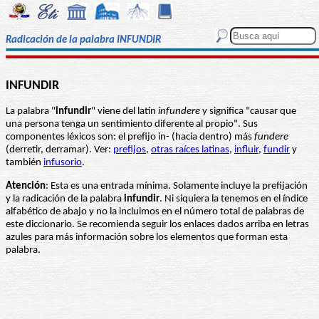
Radicación de la palabra INFUNDIR
INFUNDIR
La palabra "
infundir
" viene del latín
infundere
y significa "causar que
una persona tenga un sentimiento diferente al propio". Sus
componentes léxicos son: el prefijo in- (hacia dentro) más
fundere
(derretir, derramar). Ver:
prefijos
,
otras raíces latinas
,
influir
,
fundir
y
también
infusorio
.
Atención
: Esta es una entrada mínima. Solamente incluye la prefijación
y la radicación de la palabra
infundir
. Ni siquiera la tenemos en el índice
alfabético de abajo y no la incluimos en el número total de palabras de
este diccionario. Se recomienda seguir los enlaces dados arriba en letras
azules para más información sobre los elementos que forman esta
palabra.