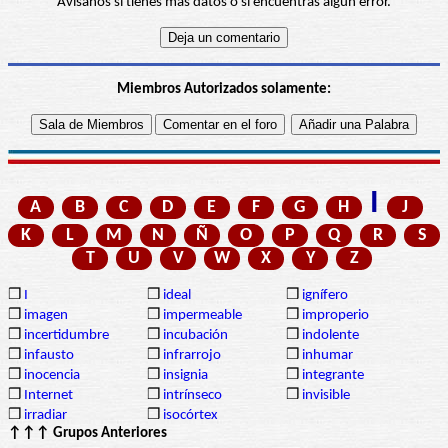
Avísanos si tienes más datos o si encuentras algún error.
Miembros Autorizados solamente:
I
A
B
C
D
E
F
G
H
J
K
L
M
N
Ñ
O
P
Q
R
S
T
U
V
W
X
Y
Z
❒
I
❒
ideal
❒
ignífero
❒
imagen
❒
impermeable
❒
improperio
❒
incertidumbre
❒
incubación
❒
indolente
❒
infausto
❒
infrarrojo
❒
inhumar
❒
inocencia
❒
insignia
❒
integrante
❒
Internet
❒
intrínseco
❒
invisible
❒
irradiar
❒
isocórtex
↑↑↑ Grupos Anteriores