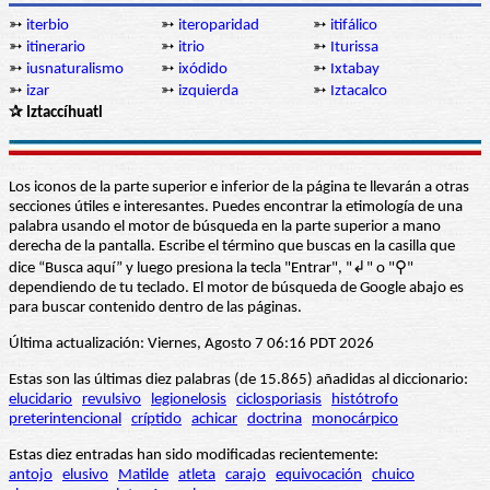
➳
iterbio
➳
iteroparidad
➳
itifálico
➳
itinerario
➳
itrio
➳
Iturissa
➳
iusnaturalismo
➳
ixódido
➳
Ixtabay
➳
izar
➳
izquierda
➳
Iztacalco
✰ Iztaccíhuatl
Los iconos de la parte superior e inferior de la página te llevarán a otras
secciones útiles e interesantes. Puedes encontrar la etimología de una
palabra usando el motor de búsqueda en la parte superior a mano
derecha de la pantalla. Escribe el término que buscas en la casilla que
dice “Busca aquí” y luego presiona la tecla "Entrar", "↲" o "⚲"
dependiendo de tu teclado. El motor de búsqueda de Google abajo es
para buscar contenido dentro de las páginas.
Última actualización: Viernes, Agosto 7 06:16 PDT 2026
Estas son las últimas diez palabras (de 15.865) añadidas al diccionario:
elucidario
revulsivo
legionelosis
ciclosporiasis
histótrofo
preterintencional
críptido
achicar
doctrina
monocárpico
Estas diez entradas han sido modificadas recientemente:
antojo
elusivo
Matilde
atleta
carajo
equivocación
chuico