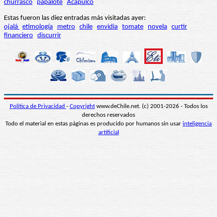
churrasco
papalote
Acapulco
Estas fueron las diez entradas más visitadas ayer:
ojalá
etimología
metro
chile
envidia
tomate
novela
curtir
financiero
discurrir
Política de Privacidad
-
Copyright
www.deChile.net. (c) 2001-2026 - Todos los
derechos reservados
Todo el material en estas páginas es producido por humanos sin usar
inteligencia
artificial