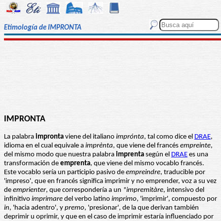
Etimología de IMPRONTA
IMPRONTA
La palabra
impronta
viene del italiano
imprónta
, tal como dice el
DRAE
,
idioma en el cual equivale a
imprènta
, que viene del francés
empreinte
,
del mismo modo que nuestra palabra
imprenta
según el
DRAE
es una
transformación de
emprenta
, que viene del mismo vocablo francés.
Este vocablo sería un participio pasivo de
empreindre
, traducible por
'impreso', que en francés significa imprimir y no emprender, voz a su vez
de
emprienter
, que correspondería a un
*impremitàre
, intensivo del
infinitivo
imprimare
del verbo latino
imprimo
, 'imprimir', compuesto por
in
, 'hacia adentro', y
premo
, 'presionar', de la que derivan también
deprimir u oprimir, y que en el caso de imprimir estaría influenciado por