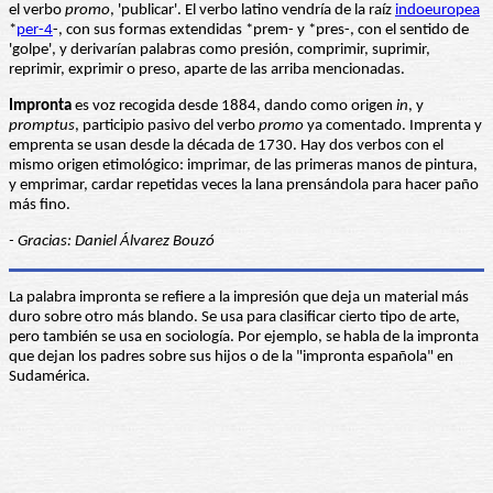
el verbo
promo
, 'publicar'. El verbo latino vendría de la raíz
indoeuropea
*
per-4
-, con sus formas extendidas *prem- y *pres-, con el sentido de
'golpe', y derivarían palabras como presión, comprimir, suprimir,
reprimir, exprimir o preso, aparte de las arriba mencionadas.
Impronta
es voz recogida desde 1884, dando como origen
in
, y
promptus
, participio pasivo del verbo
promo
ya comentado. Imprenta y
emprenta se usan desde la década de 1730. Hay dos verbos con el
mismo origen etimológico: imprimar, de las primeras manos de pintura,
y emprimar, cardar repetidas veces la lana prensándola para hacer paño
más fino.
- Gracias: Daniel Álvarez Bouzó
La palabra impronta se refiere a la impresión que deja un material más
duro sobre otro más blando. Se usa para clasificar cierto tipo de arte,
pero también se usa en sociología. Por ejemplo, se habla de la impronta
que dejan los padres sobre sus hijos o de la "impronta española" en
Sudamérica.