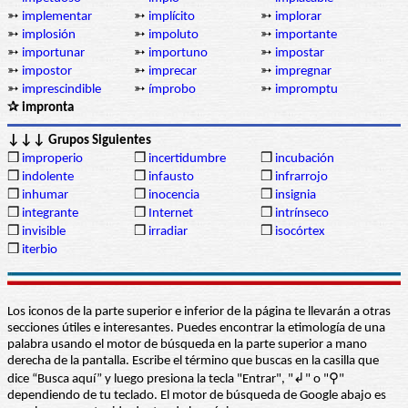
➳
implementar
➳
implícito
➳
implorar
➳
implosión
➳
impoluto
➳
importante
➳
importunar
➳
importuno
➳
impostar
➳
impostor
➳
imprecar
➳
impregnar
➳
imprescindible
➳
ímprobo
➳
impromptu
✰ impronta
↓↓↓ Grupos Siguientes
❒
improperio
❒
incertidumbre
❒
incubación
❒
indolente
❒
infausto
❒
infrarrojo
❒
inhumar
❒
inocencia
❒
insignia
❒
integrante
❒
Internet
❒
intrínseco
❒
invisible
❒
irradiar
❒
isocórtex
❒
iterbio
Los iconos de la parte superior e inferior de la página te llevarán a otras
secciones útiles e interesantes. Puedes encontrar la etimología de una
palabra usando el motor de búsqueda en la parte superior a mano
derecha de la pantalla. Escribe el término que buscas en la casilla que
dice “Busca aquí” y luego presiona la tecla "Entrar", "↲" o "⚲"
dependiendo de tu teclado. El motor de búsqueda de Google abajo es