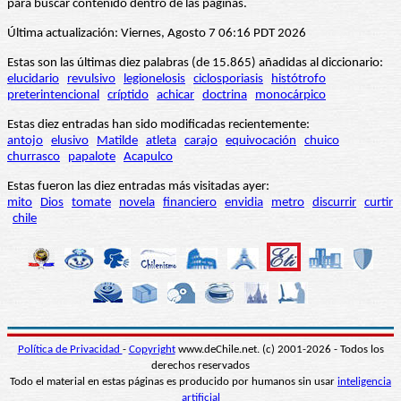
para buscar contenido dentro de las páginas.
Última actualización: Viernes, Agosto 7 06:16 PDT 2026
Estas son las últimas diez palabras (de 15.865) añadidas al diccionario:
elucidario
revulsivo
legionelosis
ciclosporiasis
histótrofo
preterintencional
críptido
achicar
doctrina
monocárpico
Estas diez entradas han sido modificadas recientemente:
antojo
elusivo
Matilde
atleta
carajo
equivocación
chuico
churrasco
papalote
Acapulco
Estas fueron las diez entradas más visitadas ayer:
mito
Dios
tomate
novela
financiero
envidia
metro
discurrir
curtir
chile
Política de Privacidad
-
Copyright
www.deChile.net. (c) 2001-2026 - Todos los
derechos reservados
Todo el material en estas páginas es producido por humanos sin usar
inteligencia
artificial