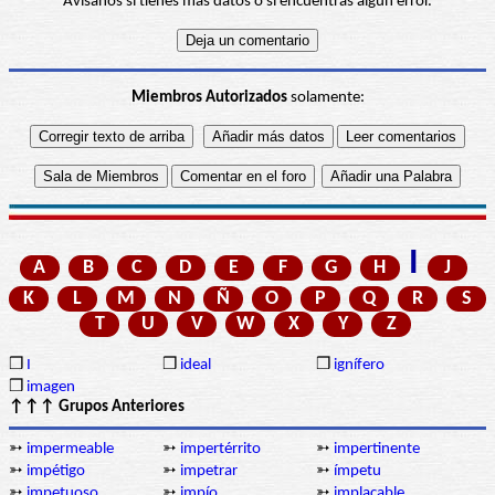
Avísanos si tienes más datos o si encuentras algún error.
Miembros Autorizados
solamente:
I
A
B
C
D
E
F
G
H
J
K
L
M
N
Ñ
O
P
Q
R
S
T
U
V
W
X
Y
Z
❒
I
❒
ideal
❒
ignífero
❒
imagen
↑↑↑ Grupos Anteriores
➳
impermeable
➳
impertérrito
➳
impertinente
➳
impétigo
➳
impetrar
➳
ímpetu
➳
impetuoso
➳
impío
➳
implacable