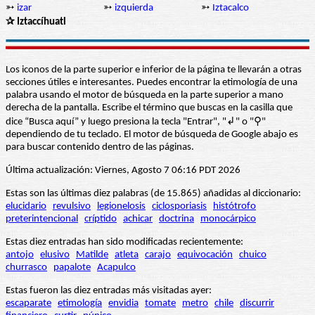
➳
izar
➳
izquierda
➳
Iztacalco
✰ Iztaccíhuatl
Los iconos de la parte superior e inferior de la página te llevarán a otras
secciones útiles e interesantes. Puedes encontrar la etimología de una
palabra usando el motor de búsqueda en la parte superior a mano
derecha de la pantalla. Escribe el término que buscas en la casilla que
dice “Busca aquí” y luego presiona la tecla "Entrar", "↲" o "⚲"
dependiendo de tu teclado. El motor de búsqueda de Google abajo es
para buscar contenido dentro de las páginas.
Última actualización: Viernes, Agosto 7 06:16 PDT 2026
Estas son las últimas diez palabras (de 15.865) añadidas al diccionario:
elucidario
revulsivo
legionelosis
ciclosporiasis
histótrofo
preterintencional
críptido
achicar
doctrina
monocárpico
Estas diez entradas han sido modificadas recientemente:
antojo
elusivo
Matilde
atleta
carajo
equivocación
chuico
churrasco
papalote
Acapulco
Estas fueron las diez entradas más visitadas ayer:
escaparate
etimología
envidia
tomate
metro
chile
discurrir