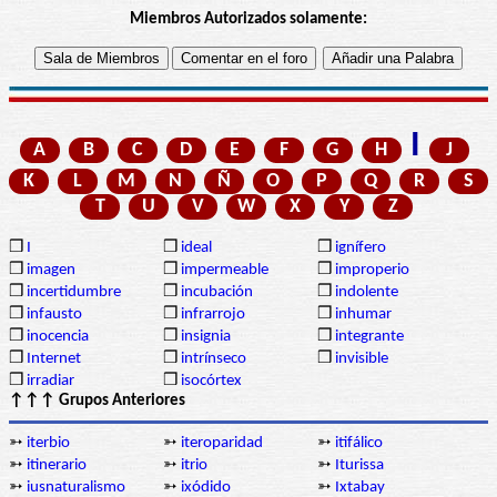
Miembros Autorizados solamente:
I
A
B
C
D
E
F
G
H
J
K
L
M
N
Ñ
O
P
Q
R
S
T
U
V
W
X
Y
Z
❒
I
❒
ideal
❒
ignífero
❒
imagen
❒
impermeable
❒
improperio
❒
incertidumbre
❒
incubación
❒
indolente
❒
infausto
❒
infrarrojo
❒
inhumar
❒
inocencia
❒
insignia
❒
integrante
❒
Internet
❒
intrínseco
❒
invisible
❒
irradiar
❒
isocórtex
↑↑↑ Grupos Anteriores
➳
iterbio
➳
iteroparidad
➳
itifálico
➳
itinerario
➳
itrio
➳
Iturissa
➳
iusnaturalismo
➳
ixódido
➳
Ixtabay