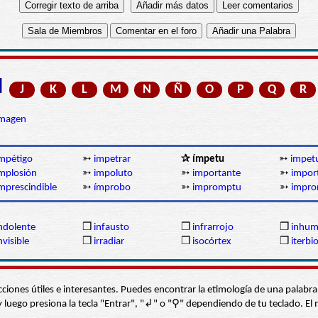
I
J
K
L
M
N
Ñ
O
P
Q
R
imagen
mpétigo
➳
impetrar
✰ ímpetu
➳
impet
mplosión
➳
impoluto
➳
importante
➳
impor
mprescindible
➳
ímprobo
➳
impromptu
➳
impro
ndolente
❒
infausto
❒
infrarrojo
❒
inhum
nvisible
❒
irradiar
❒
isocórtex
❒
iterbi
s secciones útiles e interesantes. Puedes encontrar la etimología de una pal
í” y luego presiona la tecla "Entrar", "↲" o "⚲" dependiendo de tu teclado.