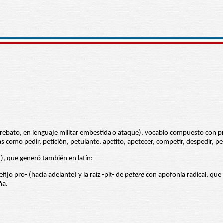
rrebato, en lenguaje militar embestida o ataque), vocablo compuesto con prefi
s como pedir, petición, petulante, apetito, apetecer, competir, despedir, pe
ar), que generó también en latín:
ijo pro- (hacia adelante) y la raíz -pit- de
petere
con apofonía radical, que 
ña.