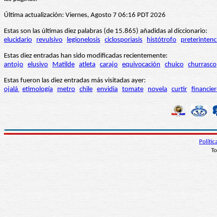
Última actualización: Viernes, Agosto 7 06:16 PDT 2026
Estas son las últimas diez palabras (de 15.865) añadidas al diccionario:
elucidario
revulsivo
legionelosis
ciclosporiasis
histótrofo
preterintenc
Estas diez entradas han sido modificadas recientemente:
antojo
elusivo
Matilde
atleta
carajo
equivocación
chuico
churrasco
Estas fueron las diez entradas más visitadas ayer:
ojalá
etimología
metro
chile
envidia
tomate
novela
curtir
financie
Políti
To