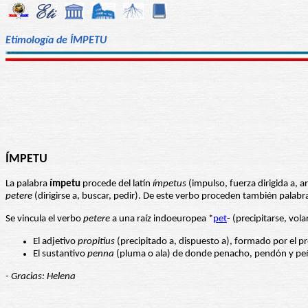
Etimología de ÍMPETU
ÍMPETU
La palabra
ímpetu
procede del latín
ímpetus
(impulso, fuerza dirigida a, a
petere
(dirigirse a, buscar, pedir). De este verbo proceden también palabra
Se vincula el verbo
petere
a una raíz indoeuropea *
pet
- (precipitarse, vol
El adjetivo
propitius
(precipitado a, dispuesto a), formado por el pref
El sustantivo
penna
(pluma o ala) de donde penacho, pendón y pe
- Gracias: Helena