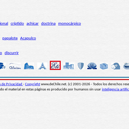
ional
críptido
achicar
doctrina
monocárpico
papalote
Acapulco
ro
discurrir
ca de Privacidad
-
Copyright
www.deChile.net. (c) 2001-2026 - Todos los derechos res
do el material en estas páginas es producido por humanos sin usar
inteligencia artific