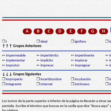
A
B
C
D
E
F
G
H
❒
I
❒
ideal
❒
ignífero
❒
↑↑↑ Grupos Anteriores
➳
impermeable
➳
impertérrito
➳
impertinente
➳
i
➳
implementar
➳
implícito
➳
implorar
➳
i
➳
impostor
➳
imprecar
➳
impregnar
➳
i
↓↓↓ Grupos Siguientes
❒
improperio
❒
incertidumbre
❒
incubación
❒
i
❒
integrante
❒
Internet
❒
intrínseco
❒
i
Los iconos de la parte superior e inferior de la página te llevarán a otra
pantalla. Escribe el término que buscas en la casilla que dice “Busca aqu
las páginas.