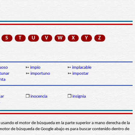
S
T
U
V
W
X
Y
Z
uoso
➳
impío
➳
implacable
tunar
➳
importuno
➳
impostar
nta
ar
❒
inocencia
❒
insignia
o
abra usando el motor de búsqueda en la parte superior a mano derecha de la
 El motor de búsqueda de Google abajo es para buscar contenido dentro de