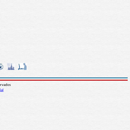
ervados
ial