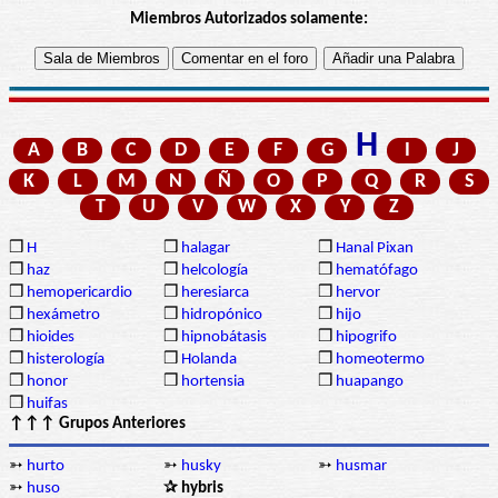
Miembros Autorizados solamente:
H
A
B
C
D
E
F
G
I
J
K
L
M
N
Ñ
O
P
Q
R
S
T
U
V
W
X
Y
Z
❒
H
❒
halagar
❒
Hanal Pixan
❒
haz
❒
helcología
❒
hematófago
❒
hemopericardio
❒
heresiarca
❒
hervor
❒
hexámetro
❒
hidropónico
❒
hijo
❒
hioides
❒
hipnobátasis
❒
hipogrifo
❒
histerología
❒
Holanda
❒
homeotermo
❒
honor
❒
hortensia
❒
huapango
❒
huifas
↑↑↑ Grupos Anteriores
➳
hurto
➳
husky
➳
husmar
➳
huso
✰ hybris