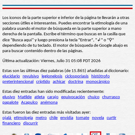
Los iconos de la parte superior e inferior de la página te llevarán a otras
secciones útiles e interesantes. Puedes encontrar la etimología de una
palabra usando el motor de búsqueda en la parte superior a mano
derecha de la pantalla. Escribe el término que buscas en la casilla que
dice “Busca aquí” y luego presiona la tecla "Entrar", "↲" o "⚲"
dependiendo de tu teclado. El motor de búsqueda de Google abajo es
para buscar contenido dentro de las páginas.
Última actualización: Viernes, Julio 31 05:08 PDT 2026
Estas son las últimas diez palabras (de 15.865) añadidas al diccionario:
elucidario
revulsivo
legionelosis
ciclosporiasis
histótrofo
preterintencional
críptido
achicar
doctrina
monocárpico
Estas diez entradas han sido modificadas recientemente:
elusivo
Matilde
atleta
carajo
equivocación
chuico
churrasco
papalote
Acapulco
anémona
Estas fueron las diez entradas más visitadas ayer:
ojalá
etimología
metro
chile
envidia
tomate
novela
curtir
financiero
discurrir