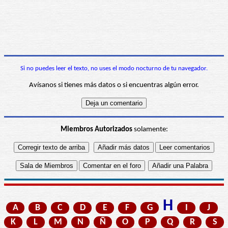
Si no puedes leer el texto, no uses el modo nocturno de tu navegador.
Avísanos si tienes más datos o si encuentras algún error.
Miembros Autorizados
solamente:
H
A
B
C
D
E
F
G
I
J
K
L
M
N
Ñ
O
P
Q
R
S