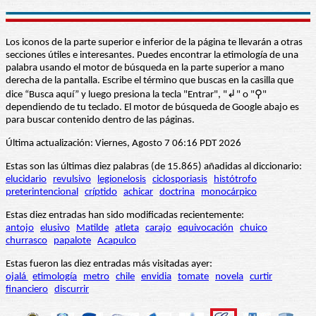
Los iconos de la parte superior e inferior de la página te llevarán a otras
secciones útiles e interesantes. Puedes encontrar la etimología de una
palabra usando el motor de búsqueda en la parte superior a mano
derecha de la pantalla. Escribe el término que buscas en la casilla que
dice “Busca aquí” y luego presiona la tecla "Entrar", "↲" o "⚲"
dependiendo de tu teclado. El motor de búsqueda de Google abajo es
para buscar contenido dentro de las páginas.
Última actualización: Viernes, Agosto 7 06:16 PDT 2026
Estas son las últimas diez palabras (de 15.865) añadidas al diccionario:
elucidario
revulsivo
legionelosis
ciclosporiasis
histótrofo
preterintencional
críptido
achicar
doctrina
monocárpico
Estas diez entradas han sido modificadas recientemente:
antojo
elusivo
Matilde
atleta
carajo
equivocación
chuico
churrasco
papalote
Acapulco
Estas fueron las diez entradas más visitadas ayer:
ojalá
etimología
metro
chile
envidia
tomate
novela
curtir
financiero
discurrir