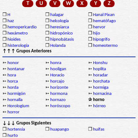
T
U
V
W
X
Y
Z
❒
H
❒
halagar
❒
Hanal Pixan
❒
haz
❒
helcología
❒
hematófago
❒
hemopericardio
❒
heresiarca
❒
hervor
❒
hexámetro
❒
hidropónico
❒
hijo
❒
hioides
❒
hipnobátasis
❒
hipogrifo
❒
histerología
❒
Holanda
❒
homeotermo
↑↑↑ Grupos Anteriores
➳
honor
➳
honra
➳
Honshu
➳
hontanar
➳
hooligan
➳
hoplita
➳
hora
➳
Horacio
➳
horadar
➳
horca
➳
horcajo
➳
horchata
➳
horda
➳
horizonte
➳
hormiga
➳
hormigón
➳
hormona
➳
hornacina
➳
hornalla
➳
hornazo
✰ horno
➳
Horologium
➳
horóscopo
➳
hórreo
➳
horror
↓↓↓ Grupos Siguientes
❒
hortensia
❒
huapango
❒
huifas
❒
hurto