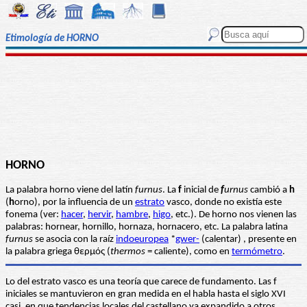
Etimología de HORNO
HORNO
La palabra horno viene del latín
furnus
. La
f
inicial de
f
urnus
cambió a
h
(
h
orno), por la influencia de un
estrato
vasco, donde no existía este
fonema (ver:
hacer
,
hervir
,
hambre
,
higo
, etc.). De horno nos vienen las
palabras: hornear, hornillo, hornaza, hornacero, etc. La palabra latina
furnus
se asocia con la raíz
indoeuropea
*
gwer-
(calentar) , presente en
la palabra griega θερμός (
thermos
= caliente), como en
termómetro
.
Lo del estrato vasco es una teoría que carece de fundamento. Las f
iniciales se mantuvieron en gran medida en el habla hasta el siglo XVI
casi, en que tendencias locales del castellano ya expandido a otros