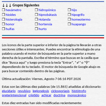
↓↓↓ Grupos Siguientes
❒
hexámetro
❒
hidropónico
❒
hijo
❒
hioides
❒
hipnobátasis
❒
hipogrifo
❒
histerología
❒
Holanda
❒
homeotermo
❒
honor
❒
hortensia
❒
huapango
❒
huifas
❒
hurto
Los iconos de la parte superior e inferior de la página te llevarán a otras
secciones útiles e interesantes. Puedes encontrar la etimología de una
palabra usando el motor de búsqueda en la parte superior a mano
derecha de la pantalla. Escribe el término que buscas en la casilla que
dice “Busca aquí” y luego presiona la tecla "Entrar", "↲" o "⚲"
dependiendo de tu teclado. El motor de búsqueda de Google abajo es
para buscar contenido dentro de las páginas.
Última actualización: Viernes, Agosto 7 06:16 PDT 2026
Estas son las últimas diez palabras (de 15.865) añadidas al diccionario:
elucidario
revulsivo
legionelosis
ciclosporiasis
histótrofo
preterintencional
críptido
achicar
doctrina
monocárpico
Estas diez entradas han sido modificadas recientemente: