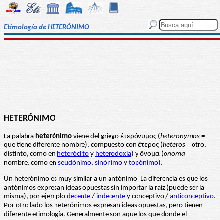
Etimología de HETERÓNIMO
HETERÓNIMO
La palabra
heterónimo
viene del griego έτερόνυμος (
heteronymos
=
que tiene diferente nombre), compuesto con ἕτερος (
heteros
= otro,
distinto, como en
heteróclito
y
heterodoxia
) y ὂνομα (
o
noma
=
nombre, como en
seudónimo
,
sinónimo
y
topónimo
).
Un heterónimo es muy similar a un antónimo. La diferencia es que los
antónimos expresan ideas opuestas sin importar la raíz (puede ser la
misma), por ejemplo
decente
/
indecente
y conceptivo /
anticonceptivo
.
Por otro lado los heterónimos expresan ideas opuestas, pero tienen
diferente etimología. Generalmente son aquellos que donde el