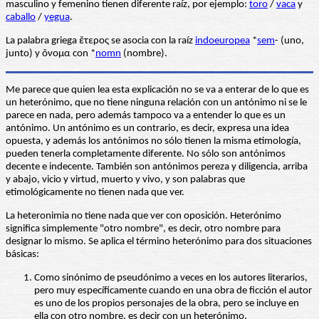
masculino y femenino tienen diferente raíz, por ejemplo:
toro
/
vaca
y
caballo
/
yegua
.
La palabra griega ἕτερος se asocia con la raíz
indoeuropea
*
sem
- (uno,
junto) y ὂνομα con *
nomn
(nombre).
Me parece que quien lea esta explicación no se va a enterar de lo que es
un heterónimo, que no tiene ninguna relación con un antónimo ni se le
parece en nada, pero además tampoco va a entender lo que es un
antónimo. Un antónimo es un contrario, es decir, expresa una idea
opuesta, y además los antónimos no sólo tienen la misma etimología,
pueden tenerla completamente diferente. No sólo son antónimos
decente e indecente. También son antónimos pereza y diligencia, arriba
y abajo, vicio y virtud, muerto y vivo, y son palabras que
etimológicamente no tienen nada que ver.
La heteronimia no tiene nada que ver con oposición. Heterónimo
significa simplemente "otro nombre", es decir, otro nombre para
designar lo mismo. Se aplica el término heterónimo para dos situaciones
básicas:
Como sinónimo de pseudónimo a veces en los autores literarios,
pero muy específicamente cuando en una obra de ficción el autor
es uno de los propios personajes de la obra, pero se incluye en
ella con otro nombre, es decir con un heterónimo.