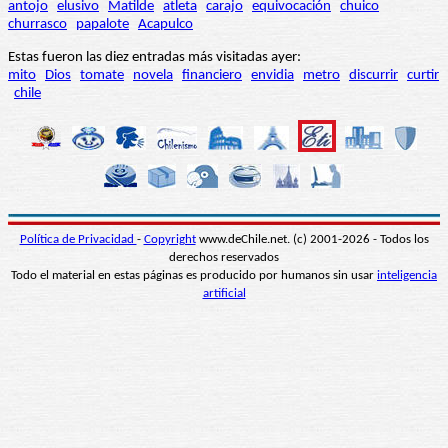
antojo
elusivo
Matilde
atleta
carajo
equivocación
chuico
churrasco
papalote
Acapulco
Estas fueron las diez entradas más visitadas ayer:
mito
Dios
tomate
novela
financiero
envidia
metro
discurrir
curtir
chile
Política de Privacidad
-
Copyright
www.deChile.net. (c) 2001-2026 - Todos los
derechos reservados
Todo el material en estas páginas es producido por humanos sin usar
inteligencia
artificial