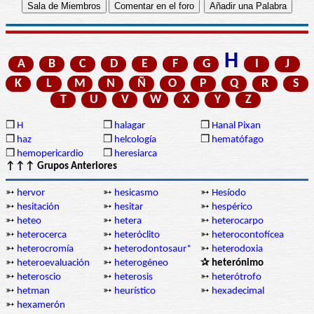
H
A
B
C
D
E
F
G
I
J
K
L
M
N
Ñ
O
P
Q
R
S
T
U
V
W
X
Y
Z
❒
H
❒
halagar
❒
Hanal Pixan
❒
haz
❒
helcología
❒
hematófago
❒
hemopericardio
❒
heresiarca
↑↑↑ Grupos Anteriores
➳
hervor
➳
hesicasmo
➳
Hesíodo
➳
hesitación
➳
hesitar
➳
hespérico
➳
heteo
➳
hetera
➳
heterocarpo
➳
heterocerca
➳
heteróclito
➳
heterocontofícea
➳
heterocromía
➳
heterodontosaur*
➳
heterodoxia
➳
heteroevaluación
➳
heterogéneo
✰ heterónimo
➳
heteroscio
➳
heterosis
➳
heterótrofo
➳
hetman
➳
heurístico
➳
hexadecimal
➳
hexamerón