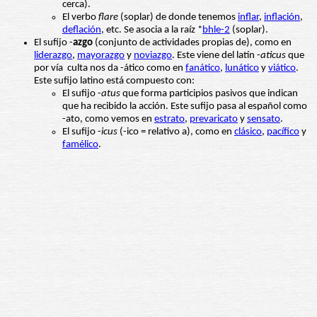
cerca).
El verbo
flare
(soplar) de donde tenemos
inflar
,
inflación
,
deflación
, etc. Se asocia a la raíz *
bhle-2
(soplar).
El sufijo -
azgo
(conjunto de actividades propias de), como en
liderazgo
,
mayorazgo
y
noviazgo
. Este viene del latín -
aticus
que
por vía culta nos da -ático como en
fanático
,
lunático
y
viático
.
Este sufijo latino está compuesto con:
El sufijo -
atus
que forma participios pasivos que indican
que ha recibido la acción. Este sufijo pasa al español como
-ato, como vemos en
estrato
,
prevaricato
y
sensato
.
El sufijo -
icus
(-ico = relativo a), como en
clásico
,
pacífico
y
famélico
.