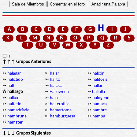
H
A
B
C
D
E
F
G
I
J
K
L
M
N
Ñ
O
P
Q
R
S
T
U
V
W
X
Y
Z
❒
H
↑↑↑ Grupos Anteriores
➳
halagar
➳
halar
➳
halcón
➳
halíctido
➳
hálito
➳
halitosis
➳
hall
➳
hallaca
➳
hallar
✰ hallazgo
➳
Halloween
➳
hallulla
➳
hallux
➳
halo
➳
halógeno
➳
halterio
➳
halterofilia
➳
hamaca
➳
hamadríade
➳
hamartoma
➳
hambre
➳
hambruna
➳
hamburguesa
➳
hampa
➳
hámster
↓↓↓ Grupos Siguientes