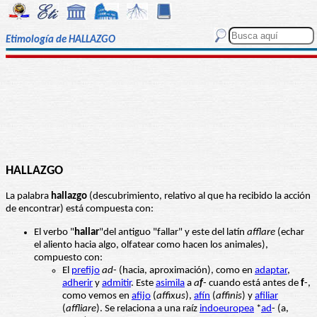
Etimología de HALLAZGO
HALLAZGO
La palabra
hallazgo
(descubrimiento, relativo al que ha recibido la acción
de encontrar) está compuesta con:
El verbo "
hallar
"del antiguo "fallar" y este del latín
afflare
(echar
el aliento hacia algo, olfatear como hacen los animales),
compuesto con:
El
prefijo
ad
- (hacia, aproximación), como en
adaptar
,
adherir
y
admitir
. Este
asimila
a
a
f
- cuando está antes de
f
-,
como vemos en
afijo
(
affixus
),
afín
(
affinis
) y
afiliar
(
affliare
). Se relaciona a una raíz
indoeuropea
*
ad
- (a,