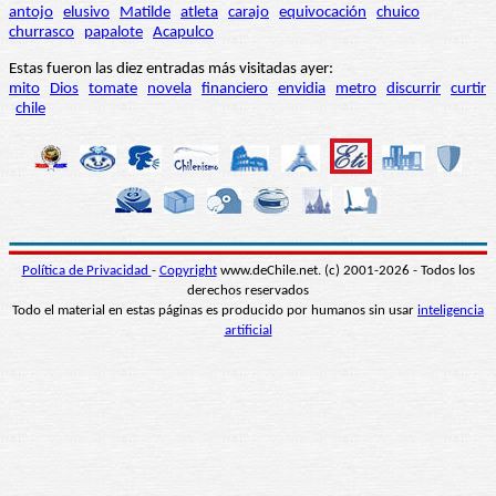
antojo
elusivo
Matilde
atleta
carajo
equivocación
chuico
churrasco
papalote
Acapulco
Estas fueron las diez entradas más visitadas ayer:
mito
Dios
tomate
novela
financiero
envidia
metro
discurrir
curtir
chile
Política de Privacidad
-
Copyright
www.deChile.net. (c) 2001-2026 - Todos los
derechos reservados
Todo el material en estas páginas es producido por humanos sin usar
inteligencia
artificial