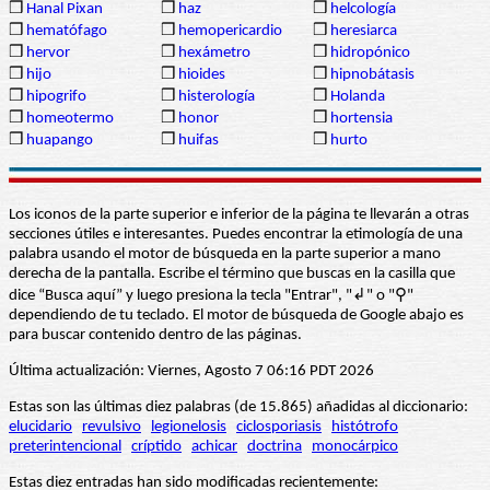
❒
Hanal Pixan
❒
haz
❒
helcología
❒
hematófago
❒
hemopericardio
❒
heresiarca
❒
hervor
❒
hexámetro
❒
hidropónico
❒
hijo
❒
hioides
❒
hipnobátasis
❒
hipogrifo
❒
histerología
❒
Holanda
❒
homeotermo
❒
honor
❒
hortensia
❒
huapango
❒
huifas
❒
hurto
Los iconos de la parte superior e inferior de la página te llevarán a otras
secciones útiles e interesantes. Puedes encontrar la etimología de una
palabra usando el motor de búsqueda en la parte superior a mano
derecha de la pantalla. Escribe el término que buscas en la casilla que
dice “Busca aquí” y luego presiona la tecla "Entrar", "↲" o "⚲"
dependiendo de tu teclado. El motor de búsqueda de Google abajo es
para buscar contenido dentro de las páginas.
Última actualización: Viernes, Agosto 7 06:16 PDT 2026
Estas son las últimas diez palabras (de 15.865) añadidas al diccionario:
elucidario
revulsivo
legionelosis
ciclosporiasis
histótrofo
preterintencional
críptido
achicar
doctrina
monocárpico
Estas diez entradas han sido modificadas recientemente: