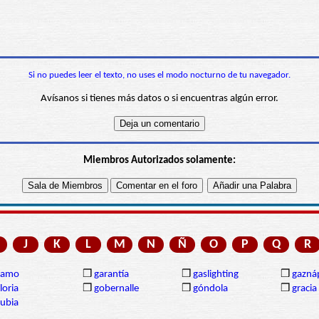
Si no puedes leer el texto, no uses el modo nocturno de tu navegador.
Avísanos si tienes más datos o si encuentras algún error.
Miembros Autorizados solamente:
J
K
L
M
N
Ñ
O
P
Q
R
gamo
❒
garantía
❒
gaslighting
❒
gazná
loria
❒
gobernalle
❒
góndola
❒
gracia
ubia