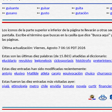
➳
guisante
➳
guisar
➳
guita
➳
g
➳
gusano
➳
gusto
➳
gutación
➳
g
Los iconos de la parte superior e inferior de la página te llevarán a otra
pantalla. Escribe el término que buscas en la casilla que dice “Busca aqu
las páginas.
Última actualización: Viernes, Agosto 7 06:16 PDT 2026
Estas son las últimas diez palabras (de 15.865) añadidas al diccionario:
elucidario
revulsivo
legionelosis
ciclosporiasis
histótrofo
preterintenc
Estas diez entradas han sido modificadas recientemente:
antojo
elusivo
Matilde
atleta
carajo
equivocación
chuico
churrasco
Estas fueron las diez entradas más visitadas ayer:
ojalá
etimología
metro
chile
envidia
tomate
novela
curtir
financie