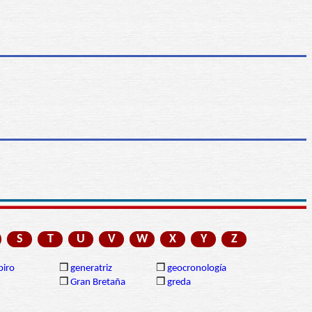
S
T
U
V
W
X
Y
Z
piro
❒
generatriz
❒
geocronología
❒
Gran Bretaña
❒
greda