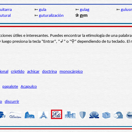
uitarra
➳
gula
➳
gulag
➳
gulus
utural
➳
guturalización
✰ gym
s secciones útiles e interesantes. Puedes encontrar la etimología de una pal
í” y luego presiona la tecla "Entrar", "↲" o "⚲" dependiendo de tu teclado.
ional
críptido
achicar
doctrina
monocárpico
papalote
Acapulco
ro
discurrir