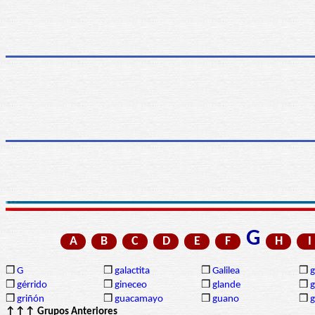
G
A
B
C
D
E
F
H
I
❒
G
❒
galactita
❒
Galilea
❒
❒
gérrido
❒
gineceo
❒
glande
❒
g
❒
griñón
❒
guacamayo
❒
guano
❒
g
↑↑↑ Grupos Anteriores