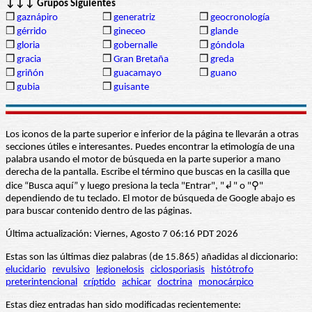
↓↓↓ Grupos Siguientes
❒
gaznápiro
❒
generatriz
❒
geocronología
❒
gérrido
❒
gineceo
❒
glande
❒
gloria
❒
gobernalle
❒
góndola
❒
gracia
❒
Gran Bretaña
❒
greda
❒
griñón
❒
guacamayo
❒
guano
❒
gubia
❒
guisante
Los iconos de la parte superior e inferior de la página te llevarán a otras
secciones útiles e interesantes. Puedes encontrar la etimología de una
palabra usando el motor de búsqueda en la parte superior a mano
derecha de la pantalla. Escribe el término que buscas en la casilla que
dice “Busca aquí” y luego presiona la tecla "Entrar", "↲" o "⚲"
dependiendo de tu teclado. El motor de búsqueda de Google abajo es
para buscar contenido dentro de las páginas.
Última actualización: Viernes, Agosto 7 06:16 PDT 2026
Estas son las últimas diez palabras (de 15.865) añadidas al diccionario:
elucidario
revulsivo
legionelosis
ciclosporiasis
histótrofo
preterintencional
críptido
achicar
doctrina
monocárpico
Estas diez entradas han sido modificadas recientemente: