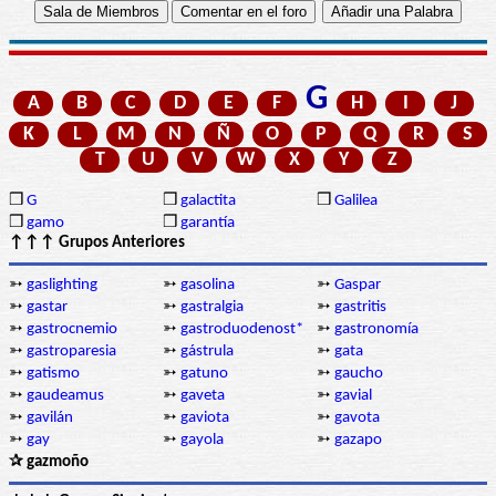
G
A
B
C
D
E
F
H
I
J
K
L
M
N
Ñ
O
P
Q
R
S
T
U
V
W
X
Y
Z
❒
G
❒
galactita
❒
Galilea
❒
gamo
❒
garantía
↑↑↑ Grupos Anteriores
➳
gaslighting
➳
gasolina
➳
Gaspar
➳
gastar
➳
gastralgia
➳
gastritis
➳
gastrocnemio
➳
gastroduodenost*
➳
gastronomía
➳
gastroparesia
➳
gástrula
➳
gata
➳
gatismo
➳
gatuno
➳
gaucho
➳
gaudeamus
➳
gaveta
➳
gavial
➳
gavilán
➳
gaviota
➳
gavota
➳
gay
➳
gayola
➳
gazapo
✰ gazmoño