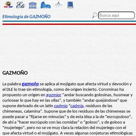
Etimología de GAZMOÑO
GAZMOÑO
La palabra
gazmoño
se aplica al mojigato que afecta virtud y devoción y
el DLE lo trae sin etimología, como de origen incierto. Corominas ha
propuesto un origen en
gazmiar
"andar buscando golosinas, husmear y
curiosear lo que hay en las ollas", y también "andar quejándose" que
supone derivado de un latín
cadmia
"
cadmía
, residuos de las
chimeneas, calamina". Supone que de los residuos de las chimeneas se
puede pasar a "fijarse en minucias" y de esta idea a la de "escrupuloso",
de ahí a "hacer escrúpulo con las comidas" o "goloso", y de goloso a
"mujeriego", pero no se ve muy clara la relación del mujeriego con el
que afecta virtud o el mojigato. A veces algunas conjeturas etimológicas