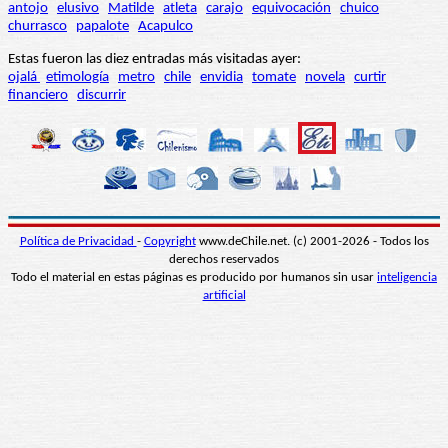
antojo
elusivo
Matilde
atleta
carajo
equivocación
chuico
churrasco
papalote
Acapulco
Estas fueron las diez entradas más visitadas ayer:
ojalá
etimología
metro
chile
envidia
tomate
novela
curtir
financiero
discurrir
Política de Privacidad
-
Copyright
www.deChile.net. (c) 2001-2026 - Todos los
derechos reservados
Todo el material en estas páginas es producido por humanos sin usar
inteligencia
artificial