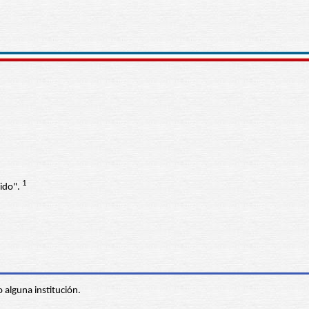
1
rido".
 alguna institución.