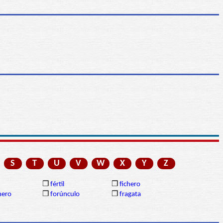
S
T
U
V
W
X
Y
Z
❒
fértil
❒
fichero
nero
❒
forúnculo
❒
fragata