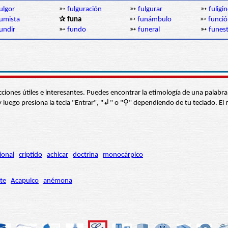
ulgor
➳
fulguración
➳
fulgurar
➳
fuligi
umista
✰ funa
➳
funámbulo
➳
funci
undir
➳
fundo
➳
funeral
➳
funes
s secciones útiles e interesantes. Puedes encontrar la etimología de una pal
í” y luego presiona la tecla "Entrar", "↲" o "⚲" dependiendo de tu teclado.
ional
críptido
achicar
doctrina
monocárpico
te
Acapulco
anémona