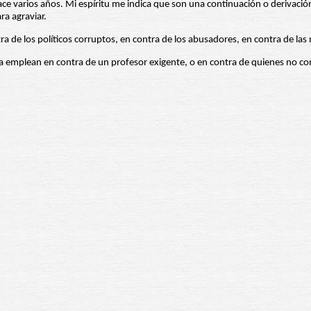
ce varios años. Mi espíritu me indica que son una continuación o derivación 
ra agraviar.
a de los políticos corruptos, en contra de los abusadores, en contra de las
 la emplean en contra de un profesor exigente, o en contra de quienes no c