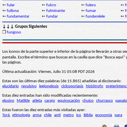
➳
fular
➳
fulcro
➳
fulero
➳
f
➳
fullona
➳
fulminante
➳
fumar
➳
f
➳
fundamentar
➳
fundar
➳
funderelele
➳
f
↓↓↓ Grupos Siguientes
❒
fungoso
Los iconos de la parte superior e inferior de la página te llevarán a otra
pantalla. Escribe el término que buscas en la casilla que dice “Busca aqu
las páginas.
Última actualización: Viernes, Julio 31 05:08 PDT 2026
Estas son las últimas diez palabras (de 15.865) añadidas al diccionario:
elucidario
revulsivo
legionelosis
ciclosporiasis
histótrofo
preterintenc
Estas diez entradas han sido modificadas recientemente:
elusivo
Matilde
atleta
carajo
equivocación
chuico
churrasco
papalo
Estas fueron las diez entradas más visitadas ayer:
Torá
etimología
arma
chile
anti
metro
ico
Biblia
economía
para