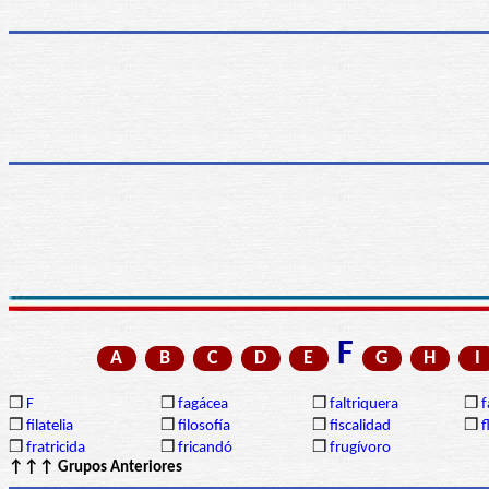
F
A
B
C
D
E
G
H
I
❒
F
❒
fagácea
❒
faltriquera
❒
f
❒
filatelia
❒
filosofía
❒
fiscalidad
❒
f
❒
fratricida
❒
fricandó
❒
frugívoro
↑↑↑ Grupos Anteriores