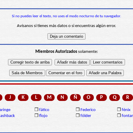
Si no puedes leer el texto, no uses el modo nocturno de tu navegador.
Avísanos si tienes más datos o si encuentras algún error.
Miembros Autorizados
solamente:
J
K
L
M
N
Ñ
O
P
Q
R
aringe
❒
fático
❒
Federico
❒
fénix
lashback
❒
flojo
❒
fólder
❒
fonta