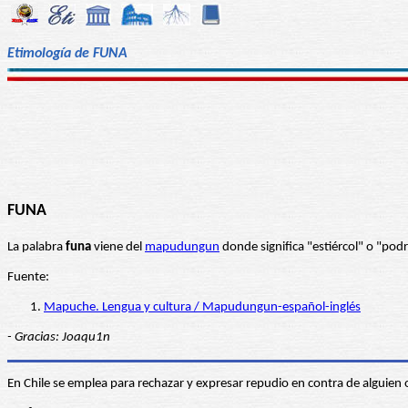
Etimología de FUNA
FUNA
La palabra
funa
viene del
mapudungun
donde significa "estiércol" o "pod
Fuente:
Mapuche. Lengua y cultura / Mapudungun-español-inglés
- Gracias: Joaqu1n
En Chile se emplea para rechazar y expresar repudio en contra de alguien o