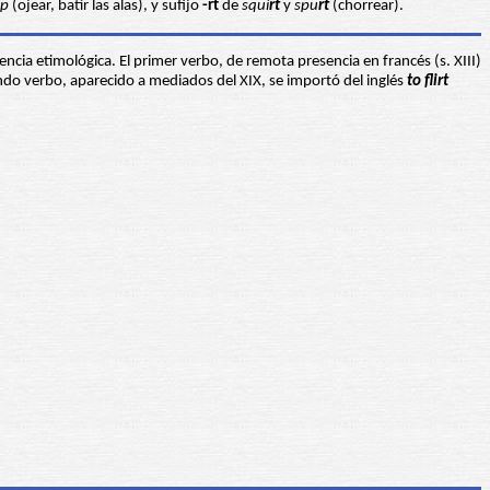
p
(ojear, batir las alas), y sufijo
-rt
de
squi
rt
y
spu
rt
(chorrear).
cia etimológica. El primer verbo, de remota presencia en francés (s. XIII)
egundo verbo, aparecido a mediados del XIX, se importó del inglés
to flirt