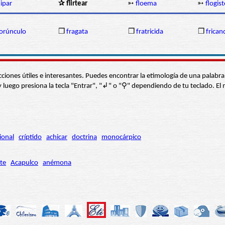
lipar
✰ flirtear
➳
floema
➳
flogis
orúnculo
❒
fragata
❒
fratricida
❒
frican
s secciones útiles e interesantes. Puedes encontrar la etimología de una pal
í” y luego presiona la tecla "Entrar", "↲" o "⚲" dependiendo de tu teclado.
ional
críptido
achicar
doctrina
monocárpico
te
Acapulco
anémona