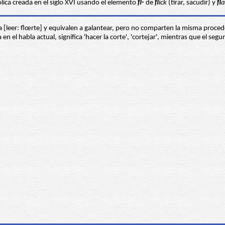
ólica creada en el siglo XVI usando el elemento
fl-
de
fl
ick
(tirar, sacudir) y
fl
a
[leer: flœrte] y equivalen a galantear, pero no comparten la misma proceden
 en el habla actual, significa 'hacer la corte', 'cortejar', mientras que el s