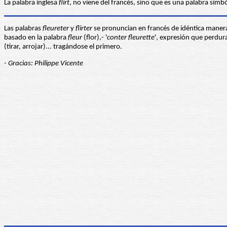
La palabra inglesa
flirt
, no viene del francés, sino que es una palabra simb
Las palabras
fleureter
y
flirter
se pronuncian en francés de idéntica manera 
basado en la palabra
fleur
(flor),- '
conter fleurette
', expresión que perdura
(tirar, arrojar)... tragándose el primero.
- Gracias: Philippe Vicente