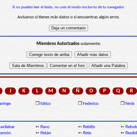
Si no puedes leer el texto, no uses el modo nocturno de tu navegador.
Avísanos si tienes más datos o si encuentras algún error.
Miembros Autorizados
solamente:
J
K
L
M
N
Ñ
O
P
Q
R
aringe
❒
fático
❒
Federico
❒
fénix
lavilabar
➳
flavo
➳
flebitis
➳
flebol
flemón
➳
fletán
➳
flete
➳
flexibi