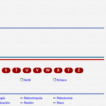
S
T
U
V
W
X
Y
Z
❒
fértil
❒
fichero
ogía
➳
flebostrepsia
➳
flebotomía
lización
➳
flexión
➳
flexo