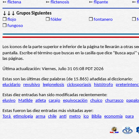
➳
flictena
➳
flictenosis
➳
flipante
➳
f
↓↓↓ Grupos Siguientes
❒
flojo
❒
fólder
❒
fontanero
❒
f
❒
fungoso
Los iconos de la parte superior e inferior de la página te llevarán a otra
pantalla. Escribe el término que buscas en la casilla que dice “Busca aqu
las páginas.
Última actualización: Viernes, Julio 31 05:08 PDT 2026
Estas son las últimas diez palabras (de 15.865) añadidas al diccionario:
elucidario
revulsivo
legionelosis
ciclosporiasis
histótrofo
preterintenc
Estas diez entradas han sido modificadas recientemente:
elusivo
Matilde
atleta
carajo
equivocación
chuico
churrasco
papalo
Estas fueron las diez entradas más visitadas ayer:
Torá
etimología
arma
chile
anti
metro
ico
Biblia
economía
para