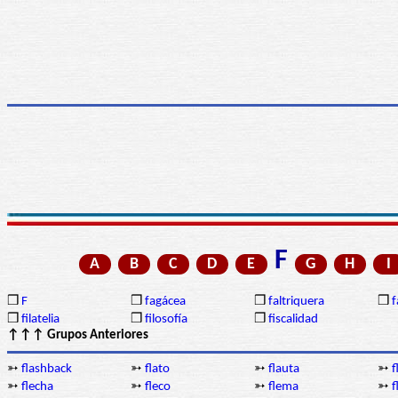
F
A
B
C
D
E
G
H
I
❒
F
❒
fagácea
❒
faltriquera
❒
f
❒
filatelia
❒
filosofía
❒
fiscalidad
↑↑↑ Grupos Anteriores
➳
flashback
➳
flato
➳
flauta
➳
f
➳
flecha
➳
fleco
➳
flema
➳