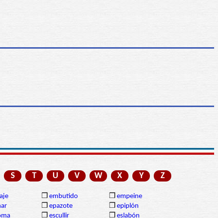
S
T
U
V
W
X
Y
Z
aje
❒
embutido
❒
empeine
nar
❒
epazote
❒
epiplón
oma
❒
escullir
❒
eslabón