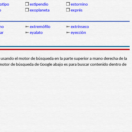
otipo
❒
estipendio
❒
estornino
o
❒
exoplaneta
❒
exprés
mo
➳
extremófilo
➳
extrínseco
ar
➳
eyalato
➳
eyección
abra usando el motor de búsqueda en la parte superior a mano derecha de la
 El motor de búsqueda de Google abajo es para buscar contenido dentro de