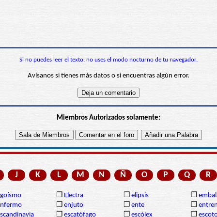
Si no puedes leer el texto, no uses el modo nocturno de tu navegador.
Avísanos si tienes más datos o si encuentras algún error.
Miembros Autorizados solamente:
J
K
L
M
N
Ñ
O
P
Q
R
egoísmo
❒
Electra
❒
elipsis
❒
embal
enfermo
❒
enjuto
❒
ente
❒
entre
scandinavia
❒
escatófago
❒
escólex
❒
escot