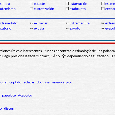
squela
❒
estacte
❒
estarvación
❒
estere
eufemismo
❒
eutrofización
❒
exabrupto
❒
exent
xtravertido
➳
extraviar
➳
Extremadura
➳
extre
xutorio
➳
exuvia
➳
exvoto
➳
eyacul
s secciones útiles e interesantes. Puedes encontrar la etimología de una pal
í” y luego presiona la tecla "Entrar", "↲" o "⚲" dependiendo de tu teclado.
ional
críptido
achicar
doctrina
monocárpico
papalote
Acapulco
ro
discurrir