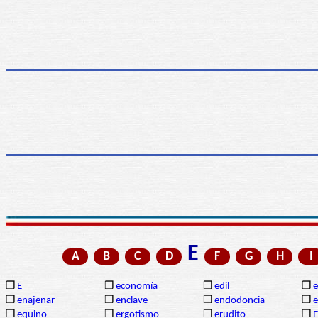
E
A
B
C
D
F
G
H
I
❒
E
❒
economía
❒
edil
❒
❒
enajenar
❒
enclave
❒
endodoncia
❒
❒
equino
❒
ergotismo
❒
erudito
❒
E