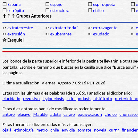
❒
España
❒
espejo
❒
espiroqueta
❒
e
❒
estrépito
❒
estructura
❒
etílico
❒
↑↑↑ Grupos Anteriores
➳
extraterrestre
➳
extraterritoria*
➳
extravagante
➳
e
➳
extrusión
➳
exuberante
➳
exudado
➳
e
✰ Ezequiel
Los iconos de la parte superior e inferior de la página te llevarán a otra
pantalla. Escribe el término que buscas en la casilla que dice “Busca aqu
las páginas.
Última actualización: Viernes, Agosto 7 06:16 PDT 2026
Estas son las últimas diez palabras (de 15.865) añadidas al diccionario:
elucidario
revulsivo
legionelosis
ciclosporiasis
histótrofo
preterintenc
Estas diez entradas han sido modificadas recientemente:
antojo
elusivo
Matilde
atleta
carajo
equivocación
chuico
churrasco
Estas fueron las diez entradas más visitadas ayer:
ojalá
etimología
metro
chile
envidia
tomate
novela
curtir
financie