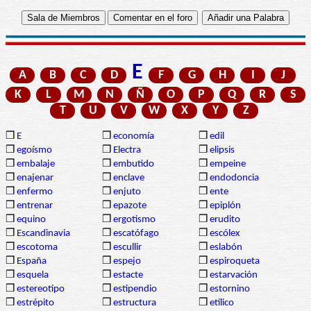
E
A
B
C
D
F
G
H
I
J
K
L
M
N
Ñ
O
P
Q
R
S
T
U
V
W
X
Y
Z
❒
E
❒
economía
❒
edil
❒
egoísmo
❒
Electra
❒
elipsis
❒
embalaje
❒
embutido
❒
empeine
❒
enajenar
❒
enclave
❒
endodoncia
❒
enfermo
❒
enjuto
❒
ente
❒
entrenar
❒
epazote
❒
epiplón
❒
equino
❒
ergotismo
❒
erudito
❒
Escandinavia
❒
escatófago
❒
escólex
❒
escotoma
❒
escullir
❒
eslabón
❒
España
❒
espejo
❒
espiroqueta
❒
esquela
❒
estacte
❒
estarvación
❒
estereotipo
❒
estipendio
❒
estornino
❒
estrépito
❒
estructura
❒
etílico