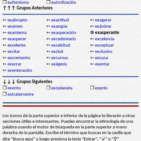
❒
eufemismo
❒
eutrofización
↑↑↑ Grupos Anteriores
➳
exabrupto
➳
exactitud
➳
exagerar
➳
examen
➳
exangüe
➳
exánime
➳
exantema
➳
exasperación
✰ exasperante
➳
exasperar
➳
excedentario
➳
excelencia
➳
excelente
➳
excelsitud
➳
exceptuar
➳
excitar
➳
excluir
➳
exclusivo
➳
excremento
➳
excursus
➳
excusa
➳
execrar
➳
exégesis
➳
exentar
➳
exenteración
↓↓↓ Grupos Siguientes
❒
exento
❒
exoplaneta
❒
exprés
❒
extraterrestre
Los iconos de la parte superior e inferior de la página te llevarán a otras
secciones útiles e interesantes. Puedes encontrar la etimología de una
palabra usando el motor de búsqueda en la parte superior a mano
derecha de la pantalla. Escribe el término que buscas en la casilla que
dice “Busca aquí” y luego presiona la tecla "Entrar", "↲" o "⚲"