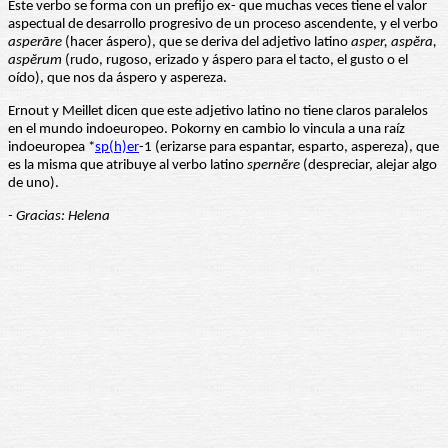
Este verbo se forma con un prefijo ex- que muchas veces tiene el valor
aspectual de desarrollo progresivo de un proceso ascendente, y el verbo
asperāre
(hacer áspero), que se deriva del adjetivo latino
asper, aspĕra,
aspĕrum
(rudo, rugoso, erizado y áspero para el tacto, el gusto o el
oído), que nos da áspero y aspereza.
Ernout y Meillet dicen que este adjetivo latino no tiene claros paralelos
en el mundo indoeuropeo. Pokorny en cambio lo vincula a una raíz
indoeuropea *
sp(h)er
-1 (erizarse para espantar, esparto, aspereza), que
es la misma que atribuye al verbo latino
spernĕre
(despreciar, alejar algo
de uno).
- Gracias: Helena