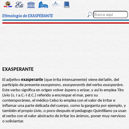
Etimología de EXASPERANTE
EXASPERANTE
El adjetivo
exasperante
(que irrita intensamente) viene del latín, del
participio de presente
exasperans, exasperantis
del verbo
exasperāre
.
Este verbo significa en origen volver áspero y erizar, y así lo emplea Tito
Livio (s. I a.C.-I d.C.) referido a encrespar el mar, pero su
contemporáneo, el médico Celso lo emplea con el valor de irritar e
inflamar una parte delicada del cuerpo, como la garganta por ejemplo, y
también el propio Livio, o poco después el pedagogo Quintiliano ya usan
el verbo con el valor abstracto de irritar los ánimos, poner muy nervioso
o soliviantar.