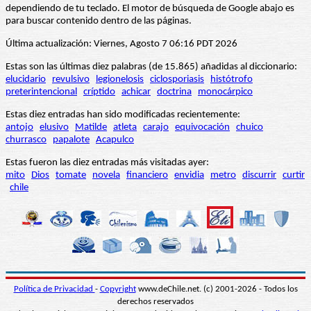
dependiendo de tu teclado. El motor de búsqueda de Google abajo es
para buscar contenido dentro de las páginas.
Última actualización: Viernes, Agosto 7 06:16 PDT 2026
Estas son las últimas diez palabras (de 15.865) añadidas al diccionario:
elucidario
revulsivo
legionelosis
ciclosporiasis
histótrofo
preterintencional
críptido
achicar
doctrina
monocárpico
Estas diez entradas han sido modificadas recientemente:
antojo
elusivo
Matilde
atleta
carajo
equivocación
chuico
churrasco
papalote
Acapulco
Estas fueron las diez entradas más visitadas ayer:
mito
Dios
tomate
novela
financiero
envidia
metro
discurrir
curtir
chile
Política de Privacidad
-
Copyright
www.deChile.net. (c) 2001-2026 - Todos los
derechos reservados