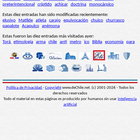
preterintencional
críptido
achicar
doctrina
monocárpico
Estas diez entradas han sido modificadas recientemente:
elusivo
Matilde
atleta
carajo
equivocación
chuico
churrasco
papalote
Acapulco
anémona
Estas fueron las diez entradas más visitadas ayer:
Torá
etimología
arma
chile
anti
metro
ico
Biblia
economía
para
Política de Privacidad
-
Copyright
www.deChile.net. (c) 2001-2026 - Todos los
derechos reservados
Todo el material en estas páginas es producido por humanos sin usar
inteligencia
artificial