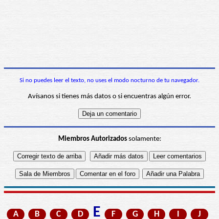
Si no puedes leer el texto, no uses el modo nocturno de tu navegador.
Avísanos si tienes más datos o si encuentras algún error.
Miembros Autorizados
solamente:
E
A
B
C
D
F
G
H
I
J