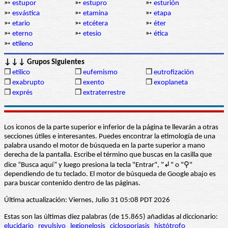
➳
estupor
➳
estupro
➳
esturión
➳
esvástica
➳
etamina
➳
etapa
➳
etario
➳
etcétera
➳
éter
➳
eterno
➳
etesio
➳
ética
➳
etileno
↓↓↓ Grupos Siguientes
❒
etílico
❒
eufemismo
❒
eutrofización
❒
exabrupto
❒
exento
❒
exoplaneta
❒
exprés
❒
extraterrestre
Los iconos de la parte superior e inferior de la página te llevarán a otras
secciones útiles e interesantes. Puedes encontrar la etimología de una
palabra usando el motor de búsqueda en la parte superior a mano
derecha de la pantalla. Escribe el término que buscas en la casilla que
dice “Busca aquí” y luego presiona la tecla "Entrar", "↲" o "⚲"
dependiendo de tu teclado. El motor de búsqueda de Google abajo es
para buscar contenido dentro de las páginas.
Última actualización: Viernes, Julio 31 05:08 PDT 2026
Estas son las últimas diez palabras (de 15.865) añadidas al diccionario:
elucidario
revulsivo
legionelosis
ciclosporiasis
histótrofo