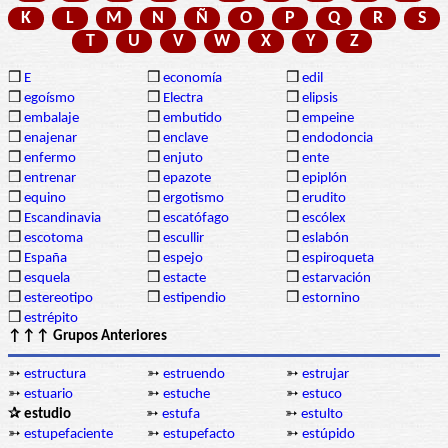
K
L
M
N
Ñ
O
P
Q
R
S
T
U
V
W
X
Y
Z
❒
E
❒
economía
❒
edil
❒
egoísmo
❒
Electra
❒
elipsis
❒
embalaje
❒
embutido
❒
empeine
❒
enajenar
❒
enclave
❒
endodoncia
❒
enfermo
❒
enjuto
❒
ente
❒
entrenar
❒
epazote
❒
epiplón
❒
equino
❒
ergotismo
❒
erudito
❒
Escandinavia
❒
escatófago
❒
escólex
❒
escotoma
❒
escullir
❒
eslabón
❒
España
❒
espejo
❒
espiroqueta
❒
esquela
❒
estacte
❒
estarvación
❒
estereotipo
❒
estipendio
❒
estornino
❒
estrépito
↑↑↑ Grupos Anteriores
➳
estructura
➳
estruendo
➳
estrujar
➳
estuario
➳
estuche
➳
estuco
✰ estudio
➳
estufa
➳
estulto
➳
estupefaciente
➳
estupefacto
➳
estúpido