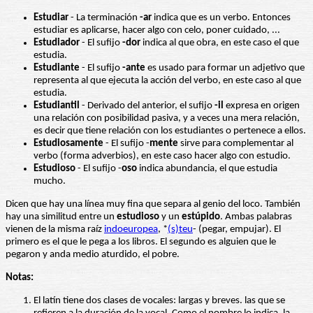
Estudiar
- La terminación
-ar
indica que es un verbo. Entonces
estudiar es aplicarse, hacer algo con celo, poner cuidado, ...
Estudiador
- El sufijo
-dor
indica al que obra, en este caso el que
estudia.
Estudiante
- El sufijo
-ante
es usado para formar un adjetivo que
representa al que ejecuta la acción del verbo, en este caso al que
estudia.
Estudiantil
- Derivado del anterior, el sufijo
-il
expresa en origen
una relación con posibilidad pasiva, y a veces una mera relación,
es decir que tiene relación con los estudiantes o pertenece a ellos.
Estudiosamente
- El sufijo -
mente
sirve para complementar al
verbo (forma adverbios), en este caso hacer algo con estudio.
Estudioso
- El sufijo -
oso
indica abundancia, el que estudia
mucho.
Dicen que hay una línea muy fina que separa al genio del loco. También
hay una similitud entre un
estudioso
y un
estúpido
. Ambas palabras
vienen de la misma raíz
indoeuropea
, *
(s)teu
- (pegar, empujar). El
primero es el que le pega a los libros. El segundo es alguien que le
pegaron y anda medio aturdido, el pobre.
Notas:
El latín tiene dos clases de vocales: largas y breves. las que se