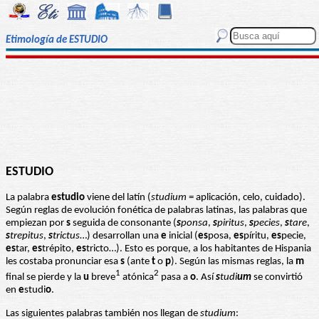
Etimología de ESTUDIO
ESTUDIO
La palabra
estudio
viene del latín (
studium
= aplicación, celo, cuidado).
Según reglas de evolución fonética de palabras latinas, las palabras que
empiezan por
s
seguida de consonante (
s
ponsa
,
s
piritus
,
s
pecies
,
s
tare
,
s
trepitus
,
s
trictus
…) desarrollan una
e
inicial (
es
posa,
es
píritu,
es
pecie,
es
tar,
es
trépito,
es
tricto…). Esto es porque, a los habitantes de Hispania
les costaba pronunciar esa
s
(ante
t
o
p
). Según las mismas reglas, la
m
1
2
final se pierde y la
u
breve
atónica
pasa a
o
. Así
s
tudi
um
se convirtió
en
e
studi
o
.
Las siguientes palabras también nos llegan de
studium
: