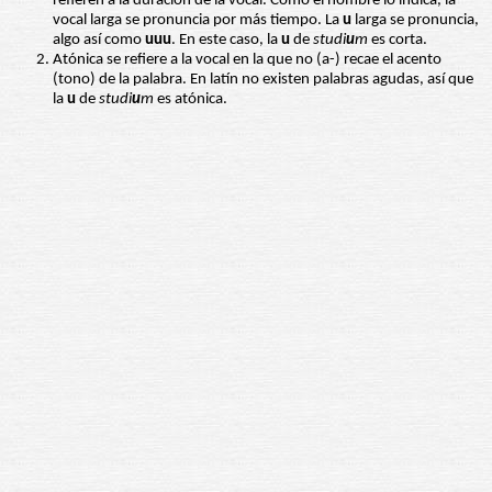
refieren a la duración de la vocal. Como el nombre lo indica, la
vocal larga se pronuncia por más tiempo. La
u
larga se pronuncia,
algo así como
uuu
. En este caso, la
u
de
studi
u
m
es corta.
Atónica se refiere a la vocal en la que no (a-) recae el acento
(tono) de la palabra. En latín no existen palabras agudas, así que
la
u
de
studi
u
m
es atónica.