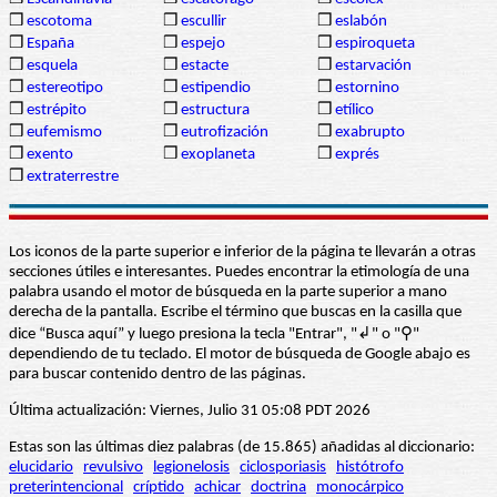
❒
escotoma
❒
escullir
❒
eslabón
❒
España
❒
espejo
❒
espiroqueta
❒
esquela
❒
estacte
❒
estarvación
❒
estereotipo
❒
estipendio
❒
estornino
❒
estrépito
❒
estructura
❒
etílico
❒
eufemismo
❒
eutrofización
❒
exabrupto
❒
exento
❒
exoplaneta
❒
exprés
❒
extraterrestre
Los iconos de la parte superior e inferior de la página te llevarán a otras
secciones útiles e interesantes. Puedes encontrar la etimología de una
palabra usando el motor de búsqueda en la parte superior a mano
derecha de la pantalla. Escribe el término que buscas en la casilla que
dice “Busca aquí” y luego presiona la tecla "Entrar", "↲" o "⚲"
dependiendo de tu teclado. El motor de búsqueda de Google abajo es
para buscar contenido dentro de las páginas.
Última actualización: Viernes, Julio 31 05:08 PDT 2026
Estas son las últimas diez palabras (de 15.865) añadidas al diccionario:
elucidario
revulsivo
legionelosis
ciclosporiasis
histótrofo
preterintencional
críptido
achicar
doctrina
monocárpico