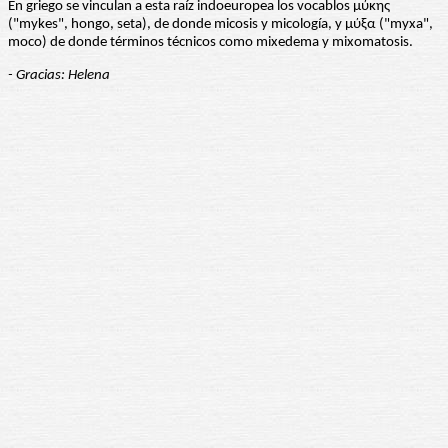
En griego se vinculan a esta raíz indoeuropea los vocablos μύκης
("mykes", hongo, seta), de donde micosis y micología, y μύξα ("myxa",
moco) de donde términos técnicos como mixedema y mixomatosis.
- Gracias: Helena