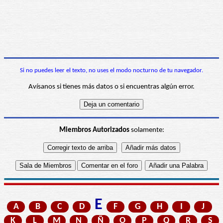
Si no puedes leer el texto, no uses el modo nocturno de tu navegador.
Avísanos si tienes más datos o si encuentras algún error.
Miembros Autorizados
solamente:
E
A
B
C
D
F
G
H
I
J
K
L
M
N
Ñ
O
P
Q
R
S