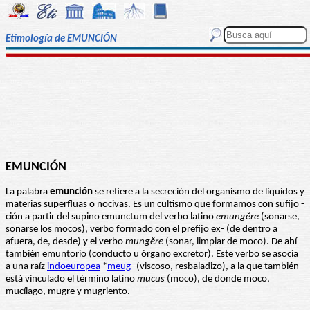
Etimología de EMUNCIÓN
EMUNCIÓN
La palabra
emunción
se refiere a la secreción del organismo de líquidos y
materias superfluas o nocivas. Es un cultismo que formamos con sufijo -
ción a partir del supino emunctum del verbo latino
emungĕre
(sonarse,
sonarse los mocos), verbo formado con el prefijo ex- (de dentro a
afuera, de, desde) y el verbo
mungĕre
(sonar, limpiar de moco). De ahí
también emuntorio (conducto u órgano excretor). Este verbo se asocia
a una raíz
indoeuropea
*
meug
- (viscoso, resbaladizo), a la que también
está vinculado el término latino
mucus
(moco), de donde moco,
mucílago, mugre y mugriento.