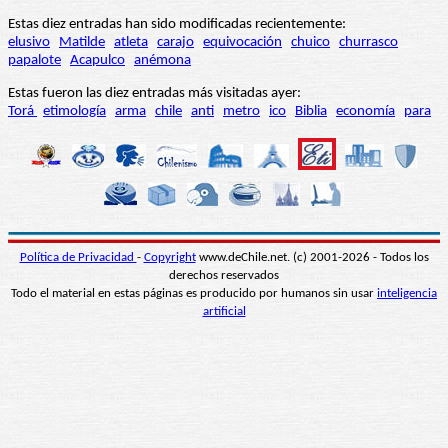
Estas diez entradas han sido modificadas recientemente:
elusivo
Matilde
atleta
carajo
equivocación
chuico
churrasco
papalote
Acapulco
anémona
Estas fueron las diez entradas más visitadas ayer:
Torá
etimología
arma
chile
anti
metro
ico
Biblia
economía
para
Política de Privacidad
-
Copyright
www.deChile.net. (c) 2001-2026 - Todos los
derechos reservados
Todo el material en estas páginas es producido por humanos sin usar
inteligencia
artificial