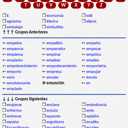
T
U
V
W
X
Y
Z
❒
E
❒
economía
❒
edil
❒
egoísmo
❒
Electra
❒
elipsis
❒
embalaje
❒
embutido
↑↑↑ Grupos Anteriores
➳
empeine
➳
empellón
➳
empeño
➳
empeorar
➳
emperador
➳
empezar
➳
empiema
➳
empinar
➳
empírico
➳
emplasto
➳
emplear
➳
empleo
➳
empobrecimiento
➳
empoderamiento
➳
emporiatria
➳
emporio
➳
empresa
➳
empujar
➳
emú
➳
emular
➳
émulo
➳
emulsionante
✰ emunción
➳
en
➳
enaciado
↓↓↓ Grupos Siguientes
❒
enajenar
❒
enclave
❒
endodoncia
❒
enfermo
❒
enjuto
❒
ente
❒
entrenar
❒
epazote
❒
epiplón
❒
equino
❒
ergotismo
❒
erudito
❒
Escandinavia
❒
escatófago
❒
escólex