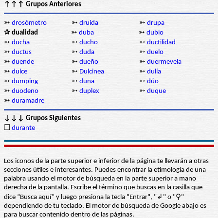
↑↑↑ Grupos Anteriores
➳
drosómetro
➳
druida
➳
drupa
✰ dualidad
➳
duba
➳
dubio
➳
ducha
➳
ducho
➳
ductilidad
➳
ductus
➳
duda
➳
duelo
➳
duende
➳
dueño
➳
duermevela
➳
dulce
➳
Dulcinea
➳
dulía
➳
dumping
➳
duna
➳
dúo
➳
duodeno
➳
duplex
➳
duque
➳
duramadre
↓↓↓ Grupos Siguientes
❒
durante
Los iconos de la parte superior e inferior de la página te llevarán a otras
secciones útiles e interesantes. Puedes encontrar la etimología de una
palabra usando el motor de búsqueda en la parte superior a mano
derecha de la pantalla. Escribe el término que buscas en la casilla que
dice “Busca aquí” y luego presiona la tecla "Entrar", "↲" o "⚲"
dependiendo de tu teclado. El motor de búsqueda de Google abajo es
para buscar contenido dentro de las páginas.