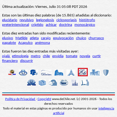
Última actualización: Viernes, Julio 31 05:08 PDT 2026
Estas son las últimas diez palabras (de 15.865) añadidas al diccionario:
elucidario
revulsivo
legionelosis
ciclosporiasis
histótrofo
preterintencional
críptido
achicar
doctrina
monocárpico
Estas diez entradas han sido modificadas recientemente:
elusivo
Matilde
atleta
carajo
equivocación
chuico
churrasco
papalote
Acapulco
anémona
Estas fueron las diez entradas más visitadas ayer:
ojalá
etimología
metro
chile
envidia
tomate
novela
curtir
financiero
discurrir
Política de Privacidad
-
Copyright
www.deChile.net. (c) 2001-2026 - Todos los
derechos reservados
Todo el material en estas páginas es producido por humanos sin usar
inteligencia
artificial