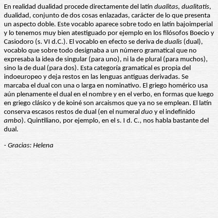
En realidad dualidad procede directamente del latín
dualitas, dualitatis
,
dualidad, conjunto de dos cosas enlazadas, carácter de lo que presenta
un aspecto doble. Este vocablo aparece sobre todo en latín bajoimperial
y lo tenemos muy bien atestiguado por ejemplo en los filósofos Boecio y
Casiodoro (s. VI d.C.). El vocablo en efecto se deriva de
dualis
(dual),
vocablo que sobre todo designaba a un número gramatical que no
expresaba la idea de singular (para uno), ni la de plural (para muchos),
sino la de dual (para dos). Esta categoría gramatical es propia del
indoeuropeo y deja restos en las lenguas antiguas derivadas. Se
marcaba el dual con una o larga en nominativo. El griego homérico usa
aún plenamente el dual en el nombre y en el verbo, en formas que luego
en griego clásico y de koiné son arcaismos que ya no se emplean. El latín
conserva escasos restos de dual (en el numeral
duo
y el indefinido
ambo
). Quintiliano, por ejemplo, en el s. I d. C., nos habla bastante del
dual.
- Gracias: Helena