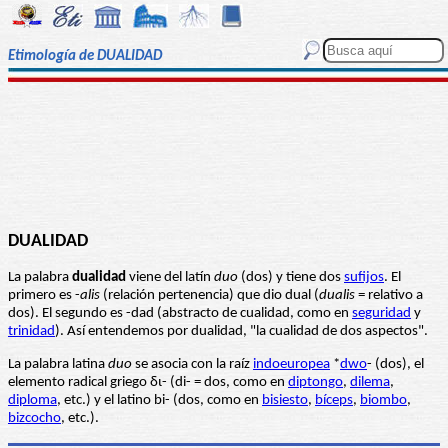
Etimología de DUALIDAD
DUALIDAD
La palabra
dualidad
viene del latín
duo
(dos) y tiene dos
sufijos
. El
primero es -
alis
(relación pertenencia) que dio dual (
dualis
= relativo a
dos). El segundo es -dad (abstracto de cualidad, como en
seguridad
y
trinidad
). Así entendemos por dualidad, "la cualidad de dos aspectos".
La palabra latina
duo
se asocia con la raíz
indoeuropea
*
dwo
- (dos), el
elemento radical griego δι- (di- = dos, como en
diptongo
,
dilema
,
diploma
, etc.) y el latino bi- (dos, como en
bisiesto
,
bíceps
,
biombo
,
bizcocho
, etc.).