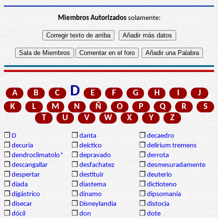
Miembros Autorizados
solamente:
D
A
B
C
E
F
G
H
I
J
K
L
M
N
Ñ
O
P
Q
R
S
T
U
V
W
X
Y
Z
❒
D
❒
danta
❒
decaedro
❒
decuria
❒
deíctico
❒
delirium tremens
❒
dendroclimatolo*
❒
depravado
❒
derrota
❒
descangallar
❒
desfachatez
❒
desmesuradamente
❒
despertar
❒
destituir
❒
deuterio
❒
díada
❒
diastema
❒
dictioteno
❒
digástrico
❒
dínamo
❒
dipsomanía
❒
disecar
❒
Disneylandia
❒
distocia
❒
dócil
❒
don
❒
dote