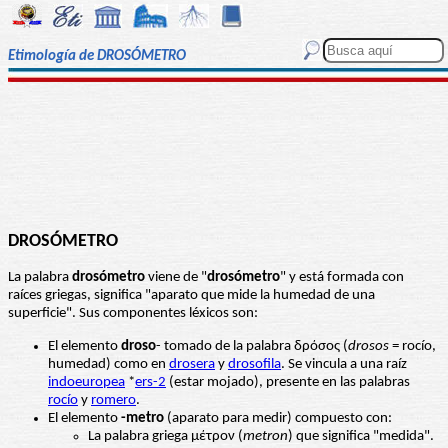
Etimología de DROSÓMETRO
DROSÓMETRO
La palabra
drosómetro
viene de "
drosómetro
" y está formada con
raíces griegas, significa "aparato que mide la humedad de una
superficie". Sus componentes léxicos son:
El elemento
droso
- tomado de la palabra δρόσος (
drosos
= rocío,
humedad) como en
drosera
y
drosofila
. Se vincula a una raíz
indoeuropea
*
ers-2
(estar mojado), presente en las palabras
rocío
y
romero
.
El elemento
-metro
(aparato para medir) compuesto con:
La palabra griega μέτρον (
metron
) que significa "medida".