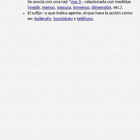
Se asocia con una raíz *
me-3
-, relacionada con medidas
(
medir
,
menso
,
mesura
,
inmenso
,
dimensión
, etc.).
El sufijo -o que indica agente, el que hace la acción como
en:
bolígrafo
,
homólogo
y
teléfono
.