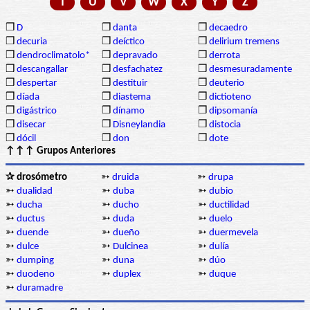
T
U
V
W
X
Y
Z
❒
D
❒
danta
❒
decaedro
❒
decuria
❒
deíctico
❒
delirium tremens
❒
dendroclimatolo*
❒
depravado
❒
derrota
❒
descangallar
❒
desfachatez
❒
desmesuradamente
❒
despertar
❒
destituir
❒
deuterio
❒
díada
❒
diastema
❒
dictioteno
❒
digástrico
❒
dínamo
❒
dipsomanía
❒
disecar
❒
Disneylandia
❒
distocia
❒
dócil
❒
don
❒
dote
↑↑↑ Grupos Anteriores
✰ drosómetro
➳
druida
➳
drupa
➳
dualidad
➳
duba
➳
dubio
➳
ducha
➳
ducho
➳
ductilidad
➳
ductus
➳
duda
➳
duelo
➳
duende
➳
dueño
➳
duermevela
➳
dulce
➳
Dulcinea
➳
dulía
➳
dumping
➳
duna
➳
dúo
➳
duodeno
➳
duplex
➳
duque
➳
duramadre