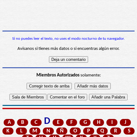
Si no puedes leer el texto, no uses el modo nocturno de tu navegador.
Avísanos si tienes más datos o si encuentras algún error.
Miembros Autorizados
solamente:
D
A
B
C
E
F
G
H
I
J
K
L
M
N
Ñ
O
P
Q
R
S