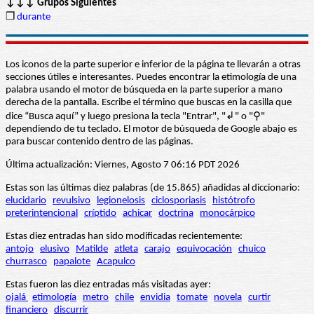
↓↓↓ Grupos Siguientes
❒
durante
Los iconos de la parte superior e inferior de la página te llevarán a otras
secciones útiles e interesantes. Puedes encontrar la etimología de una
palabra usando el motor de búsqueda en la parte superior a mano
derecha de la pantalla. Escribe el término que buscas en la casilla que
dice “Busca aquí” y luego presiona la tecla "Entrar", "↲" o "⚲"
dependiendo de tu teclado. El motor de búsqueda de Google abajo es
para buscar contenido dentro de las páginas.
Última actualización: Viernes, Agosto 7 06:16 PDT 2026
Estas son las últimas diez palabras (de 15.865) añadidas al diccionario:
elucidario
revulsivo
legionelosis
ciclosporiasis
histótrofo
preterintencional
críptido
achicar
doctrina
monocárpico
Estas diez entradas han sido modificadas recientemente:
antojo
elusivo
Matilde
atleta
carajo
equivocación
chuico
churrasco
papalote
Acapulco
Estas fueron las diez entradas más visitadas ayer:
ojalá
etimología
metro
chile
envidia
tomate
novela
curtir
financiero
discurrir