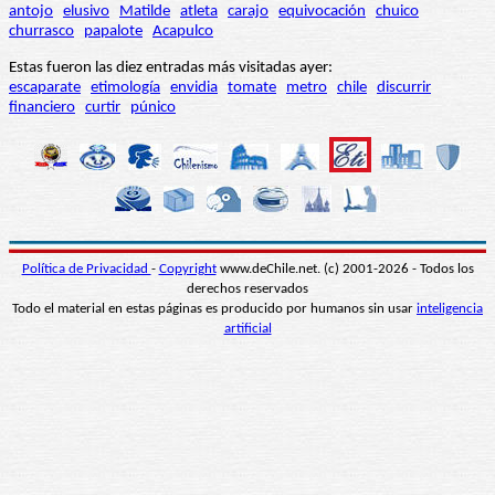
antojo
elusivo
Matilde
atleta
carajo
equivocación
chuico
churrasco
papalote
Acapulco
Estas fueron las diez entradas más visitadas ayer:
escaparate
etimología
envidia
tomate
metro
chile
discurrir
financiero
curtir
púnico
Política de Privacidad
-
Copyright
www.deChile.net. (c) 2001-2026 - Todos los
derechos reservados
Todo el material en estas páginas es producido por humanos sin usar
inteligencia
artificial