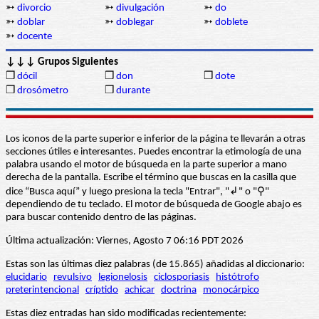
➳
divorcio
➳
divulgación
➳
do
➳
doblar
➳
doblegar
➳
doblete
➳
docente
↓↓↓ Grupos Siguientes
❒
dócil
❒
don
❒
dote
❒
drosómetro
❒
durante
Los iconos de la parte superior e inferior de la página te llevarán a otras
secciones útiles e interesantes. Puedes encontrar la etimología de una
palabra usando el motor de búsqueda en la parte superior a mano
derecha de la pantalla. Escribe el término que buscas en la casilla que
dice “Busca aquí” y luego presiona la tecla "Entrar", "↲" o "⚲"
dependiendo de tu teclado. El motor de búsqueda de Google abajo es
para buscar contenido dentro de las páginas.
Última actualización: Viernes, Agosto 7 06:16 PDT 2026
Estas son las últimas diez palabras (de 15.865) añadidas al diccionario:
elucidario
revulsivo
legionelosis
ciclosporiasis
histótrofo
preterintencional
críptido
achicar
doctrina
monocárpico
Estas diez entradas han sido modificadas recientemente: