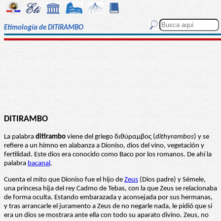
Etimología de DITIRAMBO
DITIRAMBO
La palabra
ditirambo
viene del griego διθύραμβος (
dithyrambos
) y se
refiere a un himno en alabanza a Dioniso, dios del vino, vegetación y
fertilidad. Este dios era conocido como Baco por los romanos. De ahí la
palabra
bacanal
.
Cuenta el mito que Dioniso fue el hijo de
Zeus
(Dios padre) y Sémele,
una princesa hija del rey Cadmo de Tebas, con la que Zeus se relacionaba
de forma oculta. Estando embarazada y aconsejada por sus hermanas,
y tras arrancarle el juramento a Zeus de no negarle nada, le pidió que si
era un dios se mostrara ante ella con todo su aparato divino. Zeus, no