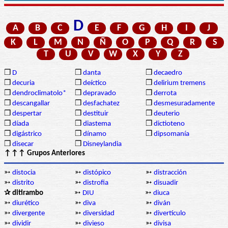
D
A
B
C
E
F
G
H
I
J
K
L
M
N
Ñ
O
P
Q
R
S
T
U
V
W
X
Y
Z
❒
D
❒
danta
❒
decaedro
❒
decuria
❒
deíctico
❒
delirium tremens
❒
dendroclimatolo*
❒
depravado
❒
derrota
❒
descangallar
❒
desfachatez
❒
desmesuradamente
❒
despertar
❒
destituir
❒
deuterio
❒
díada
❒
diastema
❒
dictioteno
❒
digástrico
❒
dínamo
❒
dipsomanía
❒
disecar
❒
Disneylandia
↑↑↑ Grupos Anteriores
➳
distocia
➳
distópico
➳
distracción
➳
distrito
➳
distrofia
➳
disuadir
✰ ditirambo
➳
DIU
➳
diuca
➳
diurético
➳
diva
➳
diván
➳
divergente
➳
diversidad
➳
divertículo
➳
dividir
➳
divieso
➳
divisa