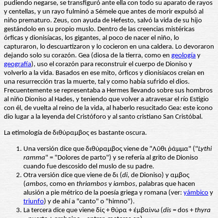
pudiendo negarse, se transfiguró ante ella con todo su aparato de rayos
y centellas, y un rayo fulminó a Sémele que antes de morir expulsó al
niño prematuro. Zeus, con ayuda de Hefesto, salvó la vida de su hijo
gestándolo en su propio muslo. Dentro de las creencias mistéricas
órficas y dionisíacas, los gigantes, al poco de nacer el niño, lo
capturaron, lo descuartizaron y lo cocieron en una caldera. Lo devoraron
dejando solo su corazón. Gea (diosa de la tierra, como en
geología
y
geografía
), uso el corazón para reconstruir el cuerpo de Dioniso y
volverlo a la vida. Basados en ese mito, órficos y dionisíacos creían en
una resurrección tras la muerte, tal y como había sufrido el dios.
Frecuentemente se representaba a Hermes llevando sobre sus hombros
al niño Dioniso al Hades, y teniendo que volver a atravesar el río Estigio
con él, de vuelta al reino de la vida, al haberlo resucitado Gea: este icono
dio lugar a la leyenda del Cristóforo y al santo cristiano San Cristóbal.
La etimología de διθύραμβος es bastante oscura.
Una versión dice que διθύραμβος viene de "Λῦθι ῥάμμα" ("
Lythi
ramma
" = "Dolores de parto") y se refería al grito de Dioniso
cuando fue descosido del muslo de su padre.
Otra versión dice que viene de δι (
di
, de Dioniso) y αμβος
(
ambos,
como en
thriambos
y
iambos
, palabras que hacen
alusión a pie métrico de la poesía griega y romana (ver:
yámbico
y
triunfo
) y de ahí a "canto" o "himno").
La tercera dice que viene δίς + θύρα + έμβαίνω (
dis
= dos +
thyra