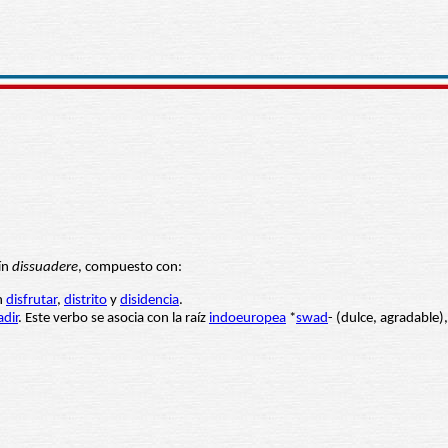
ín
dissuadere
, compuesto con:
n
disfrutar
,
distrito
y
disidencia
.
dir
. Este verbo se asocia con la raíz
indoeuropea
*
swad
- (dulce, agradable)