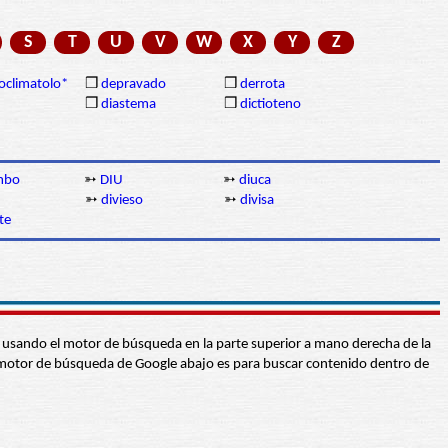
S
T
U
V
W
X
Y
Z
oclimatolo*
❒
depravado
❒
derrota
❒
diastema
❒
dictioteno
ambo
➳
DIU
➳
diuca
➳
divieso
➳
divisa
te
abra usando el motor de búsqueda en la parte superior a mano derecha de la
 El motor de búsqueda de Google abajo es para buscar contenido dentro de