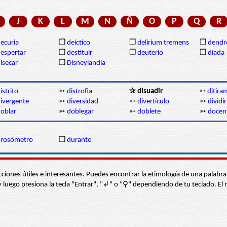
J
K
L
M
N
Ñ
O
P
Q
R
ecuria
❒
deíctico
❒
delirium tremens
❒
dendr
espertar
❒
destituir
❒
deuterio
❒
díada
isecar
❒
Disneylandia
istrito
➳
distrofia
✰ disuadir
➳
ditir
ivergente
➳
diversidad
➳
divertículo
➳
dividir
oblar
➳
doblegar
➳
doblete
➳
docen
drosómetro
❒
durante
s secciones útiles e interesantes. Puedes encontrar la etimología de una pal
í” y luego presiona la tecla "Entrar", "↲" o "⚲" dependiendo de tu teclado.