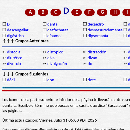
D
A
B
C
E
F
G
H
I
❒
D
❒
danta
❒
decaedro
❒
d
❒
descangallar
❒
desfachatez
❒
desmesuradamente
❒
d
❒
digástrico
❒
dínamo
❒
dipsomanía
❒
d
↑↑↑ Grupos Anteriores
➳
distocia
➳
distópico
➳
distracción
➳
d
➳
diurético
➳
diva
➳
diván
➳
d
➳
divorcio
➳
divulgación
➳
do
➳
d
↓↓↓ Grupos Siguientes
❒
dócil
❒
don
❒
dote
❒
Los iconos de la parte superior e inferior de la página te llevarán a otra
pantalla. Escribe el término que buscas en la casilla que dice “Busca aqu
las páginas.
Última actualización: Viernes, Julio 31 05:08 PDT 2026