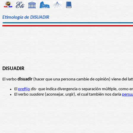
Etimología de DISUADIR
DISUADIR
El verbo
disuadir
(hacer que una persona cambie de opinión) viene del lat
El
prefijo
dis- que indica divergencia o separación múltiple, como e
El verbo
suadere
(aconsejar, urgir), el cual también nos daría
persua