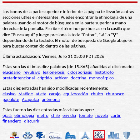
Los iconos de la parte superior e inferior de la página te llevarán a otras
secciones útiles e interesantes. Puedes encontrar la etimología de una
palabra usando el motor de búsqueda en la parte superior a mano
derecha de la pantalla. Escribe el término que buscas en la casilla que
dice “Busca aquí” y luego presiona la tecla "Entrar", "↲" o "⚲"
dependiendo de tu teclado. El motor de búsqueda de Google abajo es
para buscar contenido dentro de las páginas.
Última actualización: Viernes, Julio 31 05:08 PDT 2026
Estas son las últimas diez palabras (de 15.865) añadidas al diccionario:
elucidario
revulsivo
legionelosis
ciclosporiasis
histótrofo
preterintencional
críptido
achicar
doctrina
monocárpico
Estas diez entradas han sido modificadas recientemente:
elusivo
Matilde
atleta
carajo
equivocación
chuico
churrasco
papalote
Acapulco
anémona
Estas fueron las diez entradas más visitadas ayer:
ojalá
etimología
metro
chile
envidia
tomate
novela
curtir
financiero
discurrir