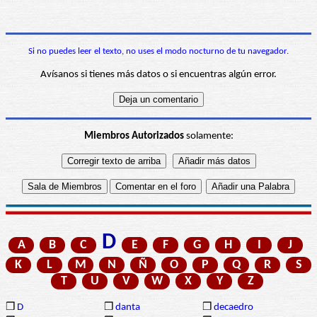
Si no puedes leer el texto, no uses el modo nocturno de tu navegador.
Avísanos si tienes más datos o si encuentras algún error.
Miembros Autorizados
solamente:
D
A
B
C
E
F
G
H
I
J
K
L
M
N
Ñ
O
P
Q
R
S
T
U
V
W
X
Y
Z
❒
D
❒
danta
❒
decaedro