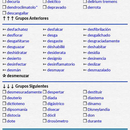
❒
decuria
❒
deíctico
❒
delirium tremens
❒
dendroclimatolo*
❒
depravado
❒
derrota
❒
descangallar
↑↑↑ Grupos Anteriores
➳
desfachatez
➳
desfalcar
➳
desfibrilación
➳
desflorar
➳
desga
➳
desgalichado
➳
desgañitarse
➳
desgaste
➳
desgraciadamente
➳
desguazar
➳
déshabillé
➳
deshabitar
➳
deshidratar
➳
desiderata
➳
desidia
➳
desierto
➳
designio
➳
desinencia
➳
desinfectar
➳
desinflamatorio
➳
deslizar
➳
desmán
➳
desmayar
➳
desmazalado
✰ desmenuzar
↓↓↓ Grupos Siguientes
❒
desmesuradamente
❒
despertar
❒
destituir
❒
deuterio
❒
díada
❒
diastema
❒
dictioteno
❒
digástrico
❒
dínamo
❒
dipsomanía
❒
disecar
❒
Disneylandia
❒
distocia
❒
dócil
❒
don
❒
dote
❒
drosómetro
❒
durante