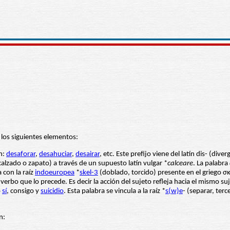
los siguientes elementos:
en:
desaforar
,
desahuciar
,
desairar
, etc. Este prefijo viene del latín dis- (di
alzado o zapato) a través de un supuesto latín vulgar *
calceare
. La palabra
a con la raíz
indoeuropea
*
skel-3
(doblado, torcido) presente en el griego σ
 verbo que lo precede. Es decir la acción del sujeto refleja hacia el mismo 
o
sí
, consigo y
suicidio
. Esta palabra se vincula a la raíz *
s(w)e
- (separar, ter
n: