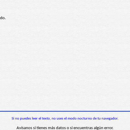
ido.
Si no puedes leer el texto, no uses el modo nocturno de tu navegador.
Avísanos si tienes más datos o si encuentras algún error.