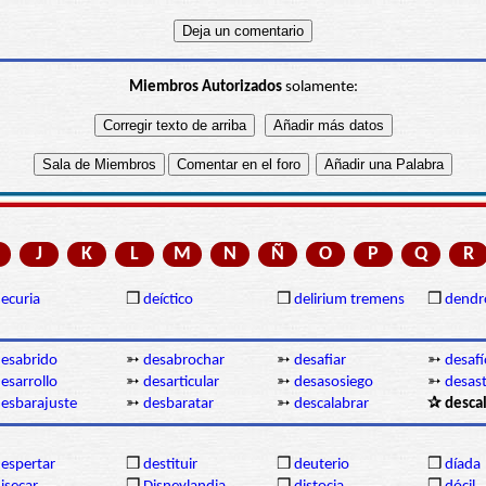
Miembros Autorizados
solamente:
J
K
L
M
N
Ñ
O
P
Q
R
ecuria
❒
deíctico
❒
delirium tremens
❒
dendr
esabrido
➳
desabrochar
➳
desafiar
➳
desafí
esarrollo
➳
desarticular
➳
desasosiego
➳
desas
esbarajuste
➳
desbaratar
➳
descalabrar
✰ descal
espertar
❒
destituir
❒
deuterio
❒
díada