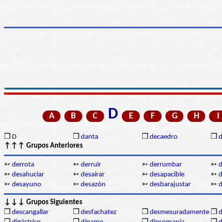
D
A
B
C
E
F
G
H
I
❒
D
❒
danta
❒
decaedro
❒
d
↑↑↑ Grupos Anteriores
➳
derrota
➳
derruir
➳
derrumbar
➳
d
➳
desahuciar
➳
desairar
➳
desapacible
➳
d
➳
desayuno
➳
desazón
➳
desbarajustar
➳
d
↓↓↓ Grupos Siguientes
❒
descangallar
❒
desfachatez
❒
desmesuradamente
❒
d