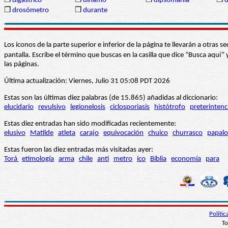
❒
digástrico
❒
dínamo
❒
dipsomanía
❒
d
❒
drosómetro
❒
durante
Los iconos de la parte superior e inferior de la página te llevarán a otra
pantalla. Escribe el término que buscas en la casilla que dice “Busca aqu
las páginas.
Última actualización: Viernes, Julio 31 05:08 PDT 2026
Estas son las últimas diez palabras (de 15.865) añadidas al diccionario:
elucidario
revulsivo
legionelosis
ciclosporiasis
histótrofo
preterintenc
Estas diez entradas han sido modificadas recientemente:
elusivo
Matilde
atleta
carajo
equivocación
chuico
churrasco
papalo
Estas fueron las diez entradas más visitadas ayer:
Torá
etimología
arma
chile
anti
metro
ico
Biblia
economía
para
Políti
To