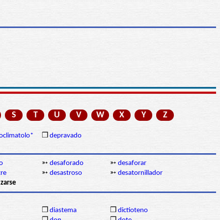
S
T
U
V
W
X
Y
Z
oclimatolo*
❒
depravado
o
➳
desaforado
➳
desaforar
tre
➳
desastroso
➳
desatornillador
zarse
❒
diastema
❒
dictioteno