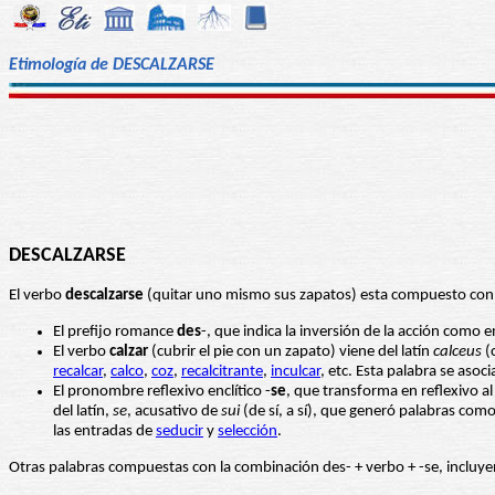
Etimología de DESCALZARSE
DESCALZARSE
El verbo
descalzarse
(quitar uno mismo sus zapatos) esta compuesto con 
El prefijo romance
des
-, que indica la inversión de la acción como 
El verbo
calzar
(cubrir el pie con un zapato) viene del latín
calceus
(c
recalcar
,
calco
,
coz
,
recalcitrante
,
inculcar
, etc. Esta palabra se asoci
El pronombre reflexivo enclítico -
se
, que transforma en reflexivo al
del latín,
se
, acusativo de
sui
(de sí, a sí), que generó palabras com
las entradas de
seducir
y
selección
.
Otras palabras compuestas con la combinación des- + verbo + -se, incluye