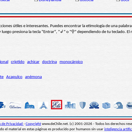
isecar
❒
Disneylandia
❒
distocia
❒
dócil
s secciones útiles e interesantes. Puedes encontrar la etimología de una pal
í” y luego presiona la tecla "Entrar", "↲" o "⚲" dependiendo de tu teclado.
ional
críptido
achicar
doctrina
monocárpico
te
Acapulco
anémona
ca de Privacidad
-
Copyright
www.deChile.net. (c) 2001-2026 - Todos los derechos res
do el material en estas páginas es producido por humanos sin usar
inteligencia artific