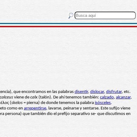
vergencia), que encontramos en las palabras
disentir
,
dislocar
,
disfrutar
, etc.
calceus
viene de
calx
(talón). De ahí tenemos también:
calzado
,
alcanzar
,
κέλος (
skelos
= pierna) de donde tenemos la palabra
isósceles
.
sujeto como en
arrepentirse
, lavarse, peinarse y sentarse. Este sufijo viene
cera persona) que también dio el prefijo separativo se- que discutimos en