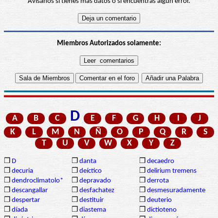
Avísanos si tienes más datos o si encuentras algún error.
Miembros Autorizados solamente:
D
A
B
C
E
F
G
H
I
J
K
L
M
N
Ñ
O
P
Q
R
S
T
U
V
W
X
Y
Z
❒
D
❒
danta
❒
decaedro
❒
decuria
❒
deíctico
❒
delirium tremens
❒
dendroclimatolo*
❒
depravado
❒
derrota
❒
descangallar
❒
desfachatez
❒
desmesuradamente
❒
despertar
❒
destituir
❒
deuterio
❒
díada
❒
diastema
❒
dictioteno