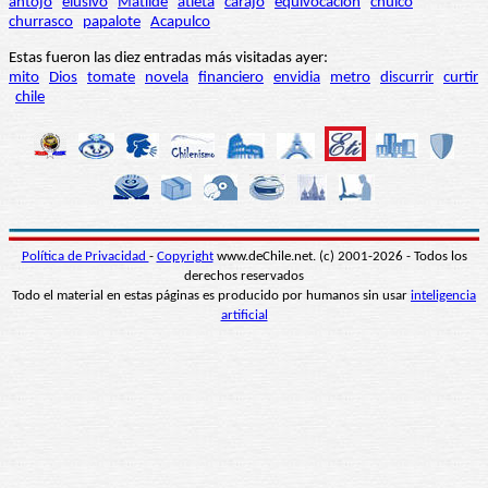
antojo
elusivo
Matilde
atleta
carajo
equivocación
chuico
churrasco
papalote
Acapulco
Estas fueron las diez entradas más visitadas ayer:
mito
Dios
tomate
novela
financiero
envidia
metro
discurrir
curtir
chile
Política de Privacidad
-
Copyright
www.deChile.net. (c) 2001-2026 - Todos los
derechos reservados
Todo el material en estas páginas es producido por humanos sin usar
inteligencia
artificial