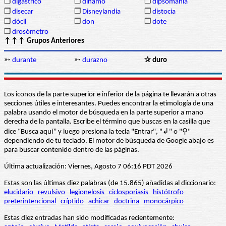
❒
digástrico
❒
dínamo
❒
dipsomanía
❒
disecar
❒
Disneylandia
❒
distocia
❒
dócil
❒
don
❒
dote
❒
drosómetro
↑↑↑ Grupos Anteriores
➳
durante
➳
durazno
✰ duro
Los iconos de la parte superior e inferior de la página te llevarán a otras
secciones útiles e interesantes. Puedes encontrar la etimología de una
palabra usando el motor de búsqueda en la parte superior a mano
derecha de la pantalla. Escribe el término que buscas en la casilla que
dice “Busca aquí” y luego presiona la tecla "Entrar", "↲" o "⚲"
dependiendo de tu teclado. El motor de búsqueda de Google abajo es
para buscar contenido dentro de las páginas.
Última actualización: Viernes, Agosto 7 06:16 PDT 2026
Estas son las últimas diez palabras (de 15.865) añadidas al diccionario:
elucidario
revulsivo
legionelosis
ciclosporiasis
histótrofo
preterintencional
críptido
achicar
doctrina
monocárpico
Estas diez entradas han sido modificadas recientemente: