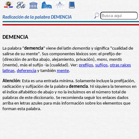
Radicación de la palabra DEMENCIA
DEMENCIA
La palabra "
demencia
" viene del latín
dementia
y significa "cualidad de
salirse de su mente". Sus componentes léxicos son: el prefijo de-
(dirección de arriba abajo, alejamiento, privación),
mens, mentis
(mente), más el sufijo -ia (cualidad). Ver:
prefijos
,
sufijos
,
otras raíces
latinas
,
deferencia
y también
mente
.
Atención
: Esta es una entrada mínima. Solamente incluye la prefijación,
radicación y sufijación de la palabra
demencia
. Ni siquiera la tenemos en
el índice alfabético de abajo y no la incluimos en el número total de
palabras de este diccionario. Se recomienda seguir los enlaces dados
arriba en letras azules para más información sobre los elementos que
forman esta palabra.