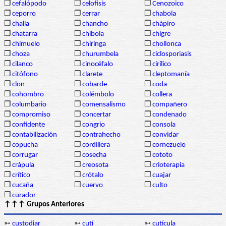
❒
cefalópodo
❒
celofisis
❒
Cenozoico
❒
ceporro
❒
cerrar
❒
chabola
❒
challa
❒
chancho
❒
chápiro
❒
chatarra
❒
chibola
❒
chigre
❒
chimuelo
❒
chiringa
❒
chollonca
❒
choza
❒
churumbela
❒
ciclosporiasis
❒
cilanco
❒
cinocéfalo
❒
cirílico
❒
citófono
❒
clarete
❒
cleptomanía
❒
clon
❒
cobarde
❒
coda
❒
cohombro
❒
colémbolo
❒
collera
❒
columbario
❒
comensalismo
❒
compañero
❒
compromiso
❒
concertar
❒
condenado
❒
confidente
❒
congrio
❒
consola
❒
contabilización
❒
contrahecho
❒
convidar
❒
copucha
❒
cordillera
❒
cornezuelo
❒
corrugar
❒
cosecha
❒
cototo
❒
crápula
❒
creosota
❒
crioterapia
❒
crítico
❒
crótalo
❒
cuajar
❒
cucaña
❒
cuervo
❒
culto
❒
curador
↑↑↑ Grupos Anteriores
➳
custodiar
➳
cutí
➳
cutícula