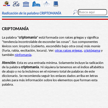
Radicación de la palabra CRIPTOMANÍA
CRIPTOMANÍA
La palabra "
criptomanía
" está formada con raíces griegas y significa
"tendencia incontrolable de esconder las cosas". Sus componentes
léxicos son:
kryptos
(cubierto, escondido bajo otra cosa) más
mania
(furia, rabia, excitación, locura). Ver:
otras raíces griegas
,
criptógama
y
también
ninfomanía
.
Atención
: Esta es una entrada mínima. Solamente incluye la radicación
de la palabra
criptomanía
. Ni siquiera la tenemos en el índice alfabético
de abajo y no la incluimos en el número total de palabras de este
diccionario. Se recomienda seguir los enlaces dados arriba en letras
azules para más información sobre los elementos que forman esta
palabra.