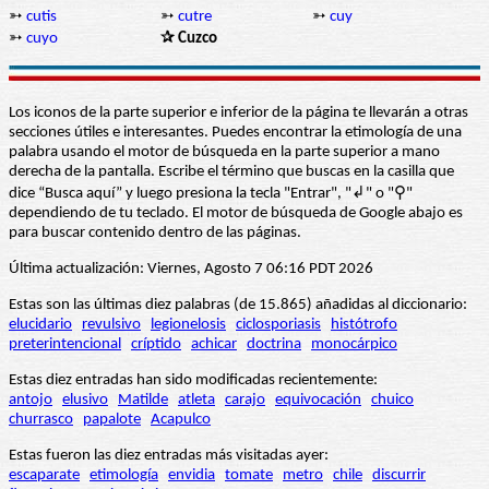
➳
cutis
➳
cutre
➳
cuy
➳
cuyo
✰ Cuzco
Los iconos de la parte superior e inferior de la página te llevarán a otras
secciones útiles e interesantes. Puedes encontrar la etimología de una
palabra usando el motor de búsqueda en la parte superior a mano
derecha de la pantalla. Escribe el término que buscas en la casilla que
dice “Busca aquí” y luego presiona la tecla "Entrar", "↲" o "⚲"
dependiendo de tu teclado. El motor de búsqueda de Google abajo es
para buscar contenido dentro de las páginas.
Última actualización: Viernes, Agosto 7 06:16 PDT 2026
Estas son las últimas diez palabras (de 15.865) añadidas al diccionario:
elucidario
revulsivo
legionelosis
ciclosporiasis
histótrofo
preterintencional
críptido
achicar
doctrina
monocárpico
Estas diez entradas han sido modificadas recientemente:
antojo
elusivo
Matilde
atleta
carajo
equivocación
chuico
churrasco
papalote
Acapulco
Estas fueron las diez entradas más visitadas ayer:
escaparate
etimología
envidia
tomate
metro
chile
discurrir