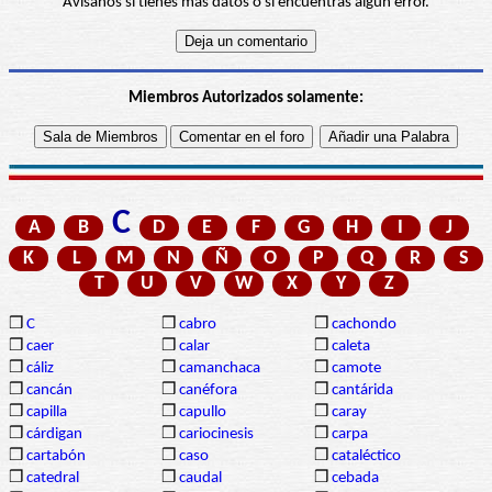
Avísanos si tienes más datos o si encuentras algún error.
Miembros Autorizados solamente:
C
A
B
D
E
F
G
H
I
J
K
L
M
N
Ñ
O
P
Q
R
S
T
U
V
W
X
Y
Z
❒
C
❒
cabro
❒
cachondo
❒
caer
❒
calar
❒
caleta
❒
cáliz
❒
camanchaca
❒
camote
❒
cancán
❒
canéfora
❒
cantárida
❒
capilla
❒
capullo
❒
caray
❒
cárdigan
❒
cariocinesis
❒
carpa
❒
cartabón
❒
caso
❒
cataléctico
❒
catedral
❒
caudal
❒
cebada