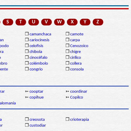
S
T
U
V
W
X
Y
Z
❒
camanchaca
❒
camote
gan
❒
cariocinesis
❒
carpa
ópodo
❒
celofisis
❒
Cenozoico
ra
❒
chibola
❒
chigre
o
❒
cinocéfalo
❒
cirílico
mbro
❒
colémbolo
❒
collera
dente
❒
congrio
❒
consola
rar
➳
cooptar
➳
coordinar
➳
copihue
➳
Copilco
lalomanía
a
❒
creosota
❒
crioterapia
or
❒
custodiar