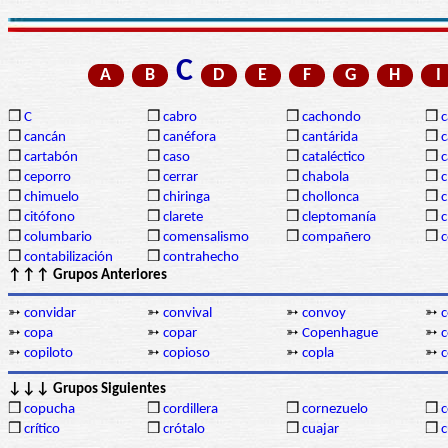
C
A
B
D
E
F
G
H
I
❒
C
❒
cabro
❒
cachondo
❒
c
❒
cancán
❒
canéfora
❒
cantárida
❒
c
❒
cartabón
❒
caso
❒
cataléctico
❒
c
❒
ceporro
❒
cerrar
❒
chabola
❒
c
❒
chimuelo
❒
chiringa
❒
chollonca
❒
c
❒
citófono
❒
clarete
❒
cleptomanía
❒
c
❒
columbario
❒
comensalismo
❒
compañero
❒
❒
contabilización
❒
contrahecho
↑↑↑ Grupos Anteriores
➳
convidar
➳
convival
➳
convoy
➳
c
➳
copa
➳
copar
➳
Copenhague
➳
➳
copiloto
➳
copioso
➳
copla
➳
↓↓↓ Grupos Siguientes
❒
copucha
❒
cordillera
❒
cornezuelo
❒
c
❒
crítico
❒
crótalo
❒
cuajar
❒
c