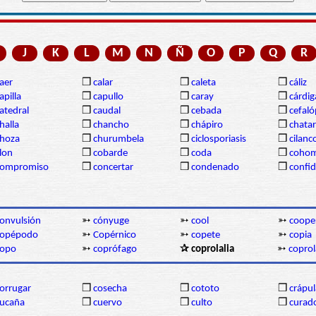
J
K
L
M
N
Ñ
O
P
Q
R
aer
❒
calar
❒
caleta
❒
cáliz
apilla
❒
capullo
❒
caray
❒
cárdi
atedral
❒
caudal
❒
cebada
❒
cefal
halla
❒
chancho
❒
chápiro
❒
chatar
hoza
❒
churumbela
❒
ciclosporiasis
❒
cilanc
lon
❒
cobarde
❒
coda
❒
coho
compromiso
❒
concertar
❒
condenado
❒
confi
onvulsión
➳
cónyuge
➳
cool
➳
coope
copépodo
➳
Copérnico
➳
copete
➳
copia
copo
➳
coprófago
✰ coprolalia
➳
copro
orrugar
❒
cosecha
❒
cototo
❒
crápul
ucaña
❒
cuervo
❒
culto
❒
curad