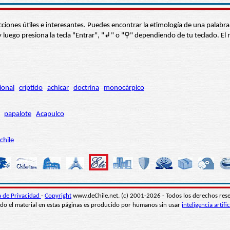
s secciones útiles e interesantes. Puedes encontrar la etimología de una pal
í” y luego presiona la tecla "Entrar", "↲" o "⚲" dependiendo de tu teclado.
ional
críptido
achicar
doctrina
monocárpico
papalote
Acapulco
chile
ca de Privacidad
-
Copyright
www.deChile.net. (c) 2001-2026 - Todos los derechos res
do el material en estas páginas es producido por humanos sin usar
inteligencia artific