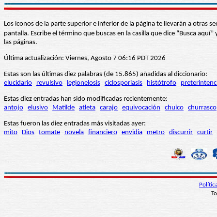
Los iconos de la parte superior e inferior de la página te llevarán a otra
pantalla. Escribe el término que buscas en la casilla que dice “Busca aqu
las páginas.
Última actualización: Viernes, Agosto 7 06:16 PDT 2026
Estas son las últimas diez palabras (de 15.865) añadidas al diccionario:
elucidario
revulsivo
legionelosis
ciclosporiasis
histótrofo
preterintenc
Estas diez entradas han sido modificadas recientemente:
antojo
elusivo
Matilde
atleta
carajo
equivocación
chuico
churrasco
Estas fueron las diez entradas más visitadas ayer:
mito
Dios
tomate
novela
financiero
envidia
metro
discurrir
curtir
Políti
To