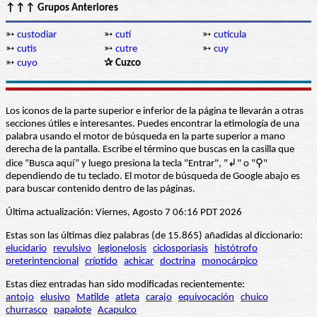
↑↑↑ Grupos Anteriores
➳
custodiar
➳
cutí
➳
cutícula
➳
cutis
➳
cutre
➳
cuy
➳
cuyo
✰ Cuzco
Los iconos de la parte superior e inferior de la página te llevarán a otras
secciones útiles e interesantes. Puedes encontrar la etimología de una
palabra usando el motor de búsqueda en la parte superior a mano
derecha de la pantalla. Escribe el término que buscas en la casilla que
dice “Busca aquí” y luego presiona la tecla "Entrar", "↲" o "⚲"
dependiendo de tu teclado. El motor de búsqueda de Google abajo es
para buscar contenido dentro de las páginas.
Última actualización: Viernes, Agosto 7 06:16 PDT 2026
Estas son las últimas diez palabras (de 15.865) añadidas al diccionario:
elucidario
revulsivo
legionelosis
ciclosporiasis
histótrofo
preterintencional
críptido
achicar
doctrina
monocárpico
Estas diez entradas han sido modificadas recientemente:
antojo
elusivo
Matilde
atleta
carajo
equivocación
chuico
churrasco
papalote
Acapulco