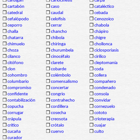
❒
cárdigan
❒
cariocinesis
❒
carpa
❒
cartabón
❒
caso
❒
cataléctico
❒
catedral
❒
caudal
❒
cebada
❒
cefalópodo
❒
celofisis
❒
Cenozoico
❒
ceporro
❒
cerrar
❒
chabola
❒
challa
❒
chancho
❒
chápiro
❒
chatarra
❒
chibola
❒
chigre
❒
chimuelo
❒
chiringa
❒
chollonca
❒
choza
❒
churumbela
❒
ciclosporiasis
❒
cilanco
❒
cinocéfalo
❒
cirílico
❒
citófono
❒
clarete
❒
cleptomanía
❒
clon
❒
cobarde
❒
coda
❒
cohombro
❒
colémbolo
❒
collera
❒
columbario
❒
comensalismo
❒
compañero
❒
compromiso
❒
concertar
❒
condenado
❒
confidente
❒
congrio
❒
consola
❒
contabilización
❒
contrahecho
❒
convidar
❒
copucha
❒
cordillera
❒
cornezuelo
❒
corrugar
❒
cosecha
❒
cototo
❒
crápula
❒
creosota
❒
crioterapia
❒
crítico
❒
crótalo
❒
cuajar
❒
cucaña
❒
cuervo
❒
culto
❒
curador