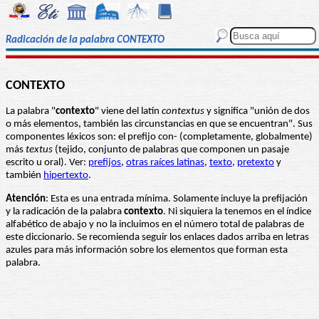
Radicación de la palabra CONTEXTO
CONTEXTO
La palabra "
contexto
" viene del latín
contextus
y significa "unión de dos
o más elementos, también las circunstancias en que se encuentran". Sus
componentes léxicos son: el prefijo con- (completamente, globalmente)
más
textus
(tejido, conjunto de palabras que componen un pasaje
escrito u oral). Ver:
prefijos
,
otras raíces latinas
,
texto
,
pretexto
y
también
hipertexto
.
Atención
: Esta es una entrada mínima. Solamente incluye la prefijación
y la radicación de la palabra
contexto
. Ni siquiera la tenemos en el índice
alfabético de abajo y no la incluimos en el número total de palabras de
este diccionario. Se recomienda seguir los enlaces dados arriba en letras
azules para más información sobre los elementos que forman esta
palabra.