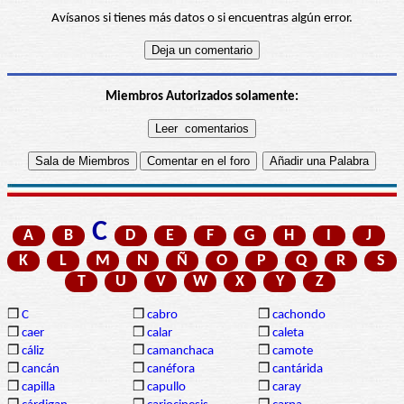
Avísanos si tienes más datos o si encuentras algún error.
Miembros Autorizados solamente:
C
A
B
D
E
F
G
H
I
J
K
L
M
N
Ñ
O
P
Q
R
S
T
U
V
W
X
Y
Z
❒
C
❒
cabro
❒
cachondo
❒
caer
❒
calar
❒
caleta
❒
cáliz
❒
camanchaca
❒
camote
❒
cancán
❒
canéfora
❒
cantárida
❒
capilla
❒
capullo
❒
caray