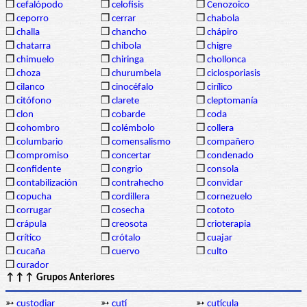
❒
cefalópodo
❒
celofisis
❒
Cenozoico
❒
ceporro
❒
cerrar
❒
chabola
❒
challa
❒
chancho
❒
chápiro
❒
chatarra
❒
chibola
❒
chigre
❒
chimuelo
❒
chiringa
❒
chollonca
❒
choza
❒
churumbela
❒
ciclosporiasis
❒
cilanco
❒
cinocéfalo
❒
cirílico
❒
citófono
❒
clarete
❒
cleptomanía
❒
clon
❒
cobarde
❒
coda
❒
cohombro
❒
colémbolo
❒
collera
❒
columbario
❒
comensalismo
❒
compañero
❒
compromiso
❒
concertar
❒
condenado
❒
confidente
❒
congrio
❒
consola
❒
contabilización
❒
contrahecho
❒
convidar
❒
copucha
❒
cordillera
❒
cornezuelo
❒
corrugar
❒
cosecha
❒
cototo
❒
crápula
❒
creosota
❒
crioterapia
❒
crítico
❒
crótalo
❒
cuajar
❒
cucaña
❒
cuervo
❒
culto
❒
curador
↑↑↑ Grupos Anteriores
➳
custodiar
➳
cutí
➳
cutícula