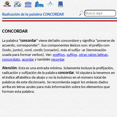
Radicación de la palabra CONCORDAR
CONCORDAR
La palabra "
concordar
" viene del latín
concordare
y significa "ponerse de
acuerdo, corresponder". Sus componentes léxicos son: el prefijo con-
(todo, junto),
cord, cordis
(corazón), más el sufijo -ar (terminación
usada para formar verbos). Ver:
prefijos
,
sufijos
,
otras raíces latinas
,
concordato
,
acordar
y también
recordar
.
Atención
: Esta es una entrada mínima. Solamente incluye la prefijación,
radicación y sufijación de la palabra
concordar
. Ni siquiera la tenemos en
el índice alfabético de abajo y no la incluimos en el número total de
palabras de este diccionario. Se recomienda seguir los enlaces dados
arriba en letras azules para más información sobre los elementos que
forman esta palabra.