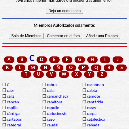
Avísanos si tienes más datos o si encuentras algún error.
Miembros Autorizados solamente:
C
A
B
D
E
F
G
H
I
J
K
L
M
N
Ñ
O
P
Q
R
S
T
U
V
W
X
Y
Z
❒
C
❒
cabro
❒
cachondo
❒
caer
❒
calar
❒
caleta
❒
cáliz
❒
camanchaca
❒
camote
❒
cancán
❒
canéfora
❒
cantárida
❒
capilla
❒
capullo
❒
caray
❒
cárdigan
❒
cariocinesis
❒
carpa
❒
cartabón
❒
caso
❒
cataléctico
❒
catedral
❒
caudal
❒
cebada