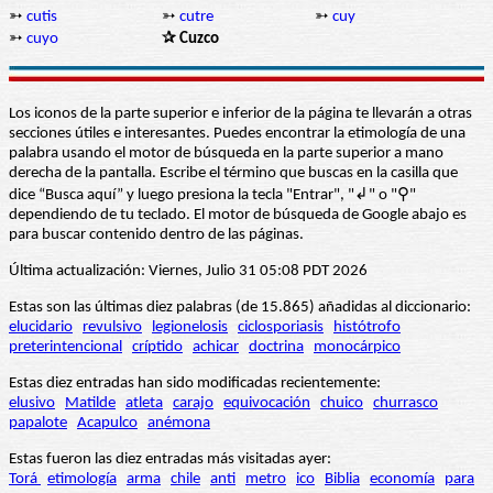
➳
cutis
➳
cutre
➳
cuy
➳
cuyo
✰ Cuzco
Los iconos de la parte superior e inferior de la página te llevarán a otras
secciones útiles e interesantes. Puedes encontrar la etimología de una
palabra usando el motor de búsqueda en la parte superior a mano
derecha de la pantalla. Escribe el término que buscas en la casilla que
dice “Busca aquí” y luego presiona la tecla "Entrar", "↲" o "⚲"
dependiendo de tu teclado. El motor de búsqueda de Google abajo es
para buscar contenido dentro de las páginas.
Última actualización: Viernes, Julio 31 05:08 PDT 2026
Estas son las últimas diez palabras (de 15.865) añadidas al diccionario:
elucidario
revulsivo
legionelosis
ciclosporiasis
histótrofo
preterintencional
críptido
achicar
doctrina
monocárpico
Estas diez entradas han sido modificadas recientemente:
elusivo
Matilde
atleta
carajo
equivocación
chuico
churrasco
papalote
Acapulco
anémona
Estas fueron las diez entradas más visitadas ayer:
Torá
etimología
arma
chile
anti
metro
ico
Biblia
economía
para