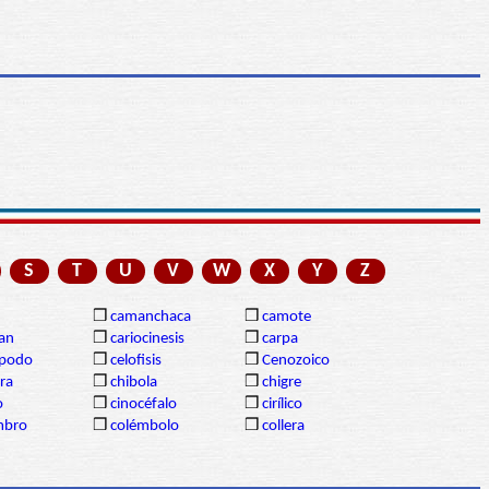
S
T
U
V
W
X
Y
Z
❒
camanchaca
❒
camote
gan
❒
cariocinesis
❒
carpa
ópodo
❒
celofisis
❒
Cenozoico
ra
❒
chibola
❒
chigre
o
❒
cinocéfalo
❒
cirílico
mbro
❒
colémbolo
❒
collera