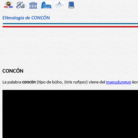
Etimología de CONCÓN
CONCÓN
La palabra
concón
(tipo de búho,
Strix rufipes
) viene del
mapudungun
ko