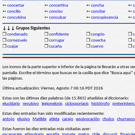
➳
concertar
➳
concertina
➳
concha
➳
c
➳
concilio
➳
conciso
➳
concitar
➳
c
➳
concubina
➳
conculcar
➳
concupiscencia
➳
c
↓↓↓ Grupos Siguientes
❒
condenado
❒
confidente
❒
congrio
❒
c
❒
cornezuelo
❒
corrugar
❒
cosecha
❒
c
❒
cuajar
❒
cucaña
❒
cuervo
❒
c
Los iconos de la parte superior e inferior de la página te llevarán a otra
pantalla. Escribe el término que buscas en la casilla que dice “Busca aqu
las páginas.
Última actualización: Viernes, Agosto 7 06:16 PDT 2026
Estas son las últimas diez palabras (de 15.865) añadidas al diccionario:
elucidario
revulsivo
legionelosis
ciclosporiasis
histótrofo
preterintenc
Estas diez entradas han sido modificadas recientemente:
antojo
elusivo
Matilde
atleta
carajo
equivocación
chuico
churrasco
Estas fueron las diez entradas más visitadas ayer:
escaparate
etimología
envidia
tomate
metro
chile
discurrir
financie