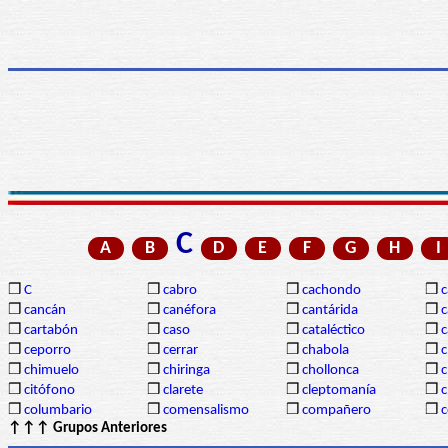
C
A
B
D
E
F
G
H
I
❒
C
❒
cabro
❒
cachondo
❒
c
❒
cancán
❒
canéfora
❒
cantárida
❒
c
❒
cartabón
❒
caso
❒
cataléctico
❒
c
❒
ceporro
❒
cerrar
❒
chabola
❒
c
❒
chimuelo
❒
chiringa
❒
chollonca
❒
c
❒
citófono
❒
clarete
❒
cleptomanía
❒
c
❒
columbario
❒
comensalismo
❒
compañero
❒
↑↑↑ Grupos Anteriores