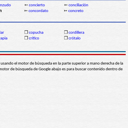
enzudo
➳
concierto
➳
conciliación
n
➳
concordato
➳
concreto
dar
❒
copucha
❒
cordillera
rapia
❒
crítico
❒
crótalo
abra usando el motor de búsqueda en la parte superior a mano derecha de la
 El motor de búsqueda de Google abajo es para buscar contenido dentro de