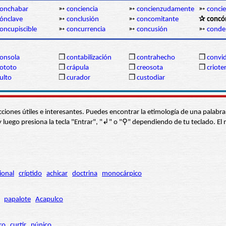
onchabar
➳
conciencia
➳
concienzudamente
➳
conci
ónclave
➳
conclusión
➳
concomitante
✰ concó
oncupiscible
➳
concurrencia
➳
concusión
➳
conde
onsola
❒
contabilización
❒
contrahecho
❒
convi
ototo
❒
crápula
❒
creosota
❒
criote
ulto
❒
curador
❒
custodiar
s secciones útiles e interesantes. Puedes encontrar la etimología de una pal
í” y luego presiona la tecla "Entrar", "↲" o "⚲" dependiendo de tu teclado.
ional
críptido
achicar
doctrina
monocárpico
papalote
Acapulco
ro
curtir
púnico