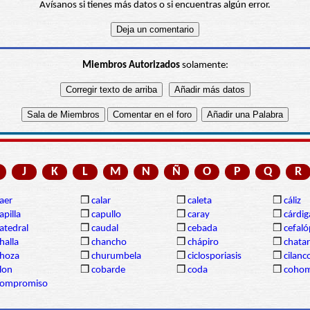
Avísanos si tienes más datos o si encuentras algún error.
Miembros Autorizados
solamente:
J
K
L
M
N
Ñ
O
P
Q
R
aer
❒
calar
❒
caleta
❒
cáliz
apilla
❒
capullo
❒
caray
❒
cárdi
atedral
❒
caudal
❒
cebada
❒
cefal
halla
❒
chancho
❒
chápiro
❒
chatar
hoza
❒
churumbela
❒
ciclosporiasis
❒
cilanc
lon
❒
cobarde
❒
coda
❒
coho
compromiso