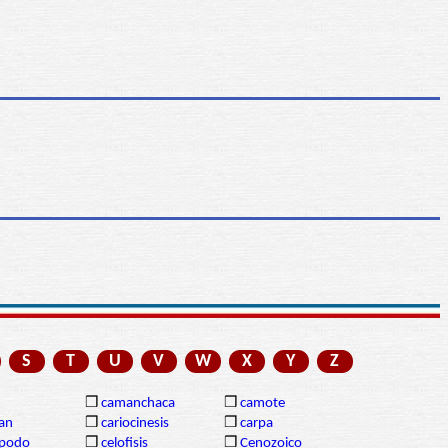
S
T
U
V
W
X
Y
Z
❒
camanchaca
❒
camote
gan
❒
cariocinesis
❒
carpa
ópodo
❒
celofisis
❒
Cenozoico