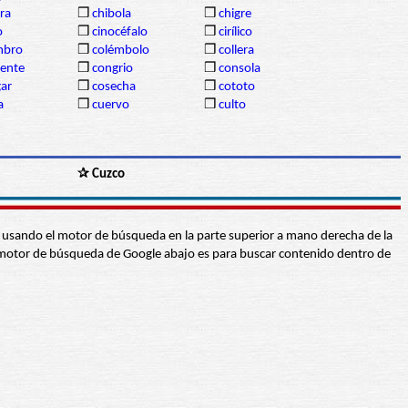
ra
❒
chibola
❒
chigre
o
❒
cinocéfalo
❒
cirílico
mbro
❒
colémbolo
❒
collera
dente
❒
congrio
❒
consola
gar
❒
cosecha
❒
cototo
a
❒
cuervo
❒
culto
✰ Cuzco
abra usando el motor de búsqueda en la parte superior a mano derecha de la
 El motor de búsqueda de Google abajo es para buscar contenido dentro de