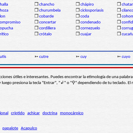
halla
❒
chancho
❒
chápiro
❒
chatar
hoza
❒
churumbela
❒
ciclosporiasis
❒
cilanc
lon
❒
cobarde
❒
coda
❒
coho
compromiso
❒
concertar
❒
condenado
❒
confi
copucha
❒
cordillera
❒
cornezuelo
❒
corru
rítico
❒
crótalo
❒
cuajar
❒
cucañ
utis
➳
cutre
➳
cuy
➳
cuyo
s secciones útiles e interesantes. Puedes encontrar la etimología de una pal
í” y luego presiona la tecla "Entrar", "↲" o "⚲" dependiendo de tu teclado.
ional
críptido
achicar
doctrina
monocárpico
papalote
Acapulco