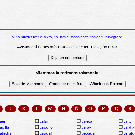
Si no puedes leer el texto, no uses el modo nocturno de tu navegador.
Avísanos si tienes más datos o si encuentras algún error.
Miembros Autorizados solamente:
J
K
L
M
N
Ñ
O
P
Q
R
aer
❒
calar
❒
caleta
❒
cáliz
apilla
❒
capullo
❒
caray
❒
cárdi
atedral
❒
caudal
❒
cebada
❒
cefal