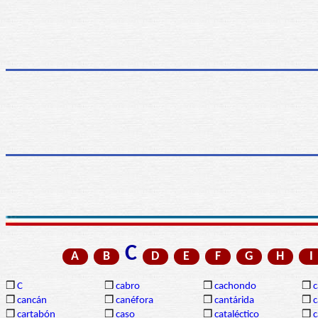
C
A
B
D
E
F
G
H
I
❒
C
❒
cabro
❒
cachondo
❒
c
❒
cancán
❒
canéfora
❒
cantárida
❒
c
❒
cartabón
❒
caso
❒
cataléctico
❒
c