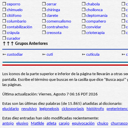
❒
ceporro
❒
cerrar
❒
chabola
❒
c
❒
chimuelo
❒
chiringa
❒
chollonca
❒
c
❒
citófono
❒
clarete
❒
cleptomanía
❒
c
❒
columbario
❒
comensalismo
❒
compañero
❒
❒
contabilización
❒
contrahecho
❒
convidar
❒
❒
crápula
❒
creosota
❒
crioterapia
❒
c
❒
curador
↑↑↑ Grupos Anteriores
➳
custodiar
➳
cutí
➳
cutícula
➳
c
Los iconos de la parte superior e inferior de la página te llevarán a otra
pantalla. Escribe el término que buscas en la casilla que dice “Busca aqu
las páginas.
Última actualización: Viernes, Agosto 7 06:16 PDT 2026
Estas son las últimas diez palabras (de 15.865) añadidas al diccionario:
elucidario
revulsivo
legionelosis
ciclosporiasis
histótrofo
preterintenc
Estas diez entradas han sido modificadas recientemente:
antojo
elusivo
Matilde
atleta
carajo
equivocación
chuico
churrasco