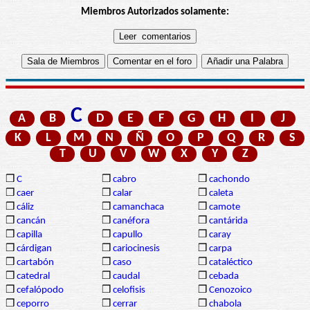
Miembros Autorizados solamente:
C
A
B
D
E
F
G
H
I
J
K
L
M
N
Ñ
O
P
Q
R
S
T
U
V
W
X
Y
Z
❒
C
❒
cabro
❒
cachondo
❒
caer
❒
calar
❒
caleta
❒
cáliz
❒
camanchaca
❒
camote
❒
cancán
❒
canéfora
❒
cantárida
❒
capilla
❒
capullo
❒
caray
❒
cárdigan
❒
cariocinesis
❒
carpa
❒
cartabón
❒
caso
❒
cataléctico
❒
catedral
❒
caudal
❒
cebada
❒
cefalópodo
❒
celofisis
❒
Cenozoico
❒
ceporro
❒
cerrar
❒
chabola