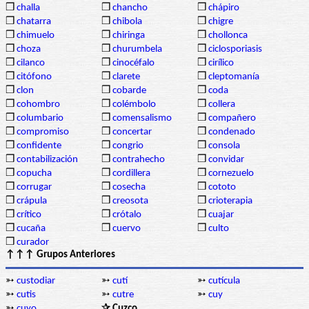
❒
challa
❒
chancho
❒
chápiro
❒
chatarra
❒
chibola
❒
chigre
❒
chimuelo
❒
chiringa
❒
chollonca
❒
choza
❒
churumbela
❒
ciclosporiasis
❒
cilanco
❒
cinocéfalo
❒
cirílico
❒
citófono
❒
clarete
❒
cleptomanía
❒
clon
❒
cobarde
❒
coda
❒
cohombro
❒
colémbolo
❒
collera
❒
columbario
❒
comensalismo
❒
compañero
❒
compromiso
❒
concertar
❒
condenado
❒
confidente
❒
congrio
❒
consola
❒
contabilización
❒
contrahecho
❒
convidar
❒
copucha
❒
cordillera
❒
cornezuelo
❒
corrugar
❒
cosecha
❒
cototo
❒
crápula
❒
creosota
❒
crioterapia
❒
crítico
❒
crótalo
❒
cuajar
❒
cucaña
❒
cuervo
❒
culto
❒
curador
↑↑↑ Grupos Anteriores
➳
custodiar
➳
cutí
➳
cutícula
➳
cutis
➳
cutre
➳
cuy
➳
cuyo
✰ Cuzco