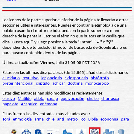
Los iconos de la parte superior e inferior de la página te llevarán a otras
secciones útiles e interesantes. Puedes encontrar la etimología de una
palabra usando el motor de búsqueda en la parte superior a mano
derecha de la pantalla. Escribe el término que buscas en la casilla que
dice “Busca aquí” y luego presiona la tecla "Entrar", "↲" o "⚲"
dependiendo de tu teclado. El motor de búsqueda de Google abajo es
para buscar contenido dentro de las páginas.
Última actualización: Viernes, Julio 31 05:08 PDT 2026
Estas son las últimas diez palabras (de 15.865) añadidas al diccionario:
elucidario
revulsivo
legionelosis
ciclosporiasis
histótrofo
preterintencional
críptido
achicar
doctrina
monocárpico
Estas diez entradas han sido modificadas recientemente:
elusivo
Matilde
atleta
carajo
equivocación
chuico
churrasco
papalote
Acapulco
anémona
Estas fueron las diez entradas más visitadas ayer:
Torá
etimología
arma
chile
anti
metro
ico
Biblia
economía
para