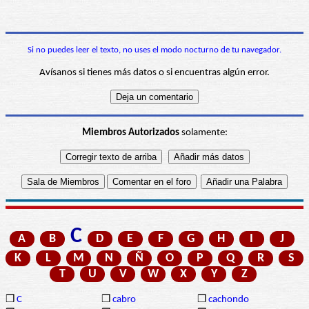
Si no puedes leer el texto, no uses el modo nocturno de tu navegador.
Avísanos si tienes más datos o si encuentras algún error.
Miembros Autorizados
solamente:
C
A
B
D
E
F
G
H
I
J
K
L
M
N
Ñ
O
P
Q
R
S
T
U
V
W
X
Y
Z
❒
C
❒
cabro
❒
cachondo