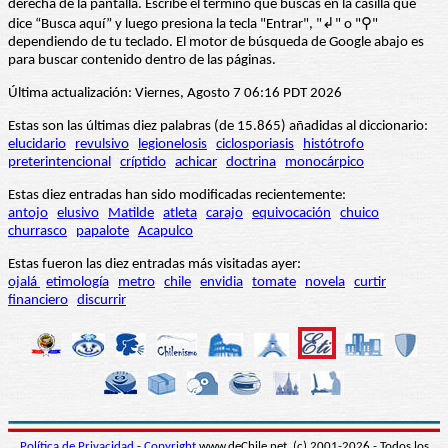
derecha de la pantalla. Escribe el término que buscas en la casilla que
dice “Busca aquí” y luego presiona la tecla "Entrar", "↲" o "⚲"
dependiendo de tu teclado. El motor de búsqueda de Google abajo es
para buscar contenido dentro de las páginas.
Última actualización: Viernes, Agosto 7 06:16 PDT 2026
Estas son las últimas diez palabras (de 15.865) añadidas al diccionario:
elucidario
revulsivo
legionelosis
ciclosporiasis
histótrofo
preterintencional
críptido
achicar
doctrina
monocárpico
Estas diez entradas han sido modificadas recientemente:
antojo
elusivo
Matilde
atleta
carajo
equivocación
chuico
churrasco
papalote
Acapulco
Estas fueron las diez entradas más visitadas ayer:
ojalá
etimología
metro
chile
envidia
tomate
novela
curtir
financiero
discurrir
Política de Privacidad
-
Copyright
www.deChile.net. (c) 2001-2026 - Todos los