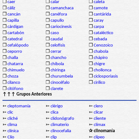
❒
caer
❒
calar
❒
caleta
❒
cáliz
❒
camanchaca
❒
camote
❒
cancán
❒
canéfora
❒
cantárida
❒
capilla
❒
capullo
❒
caray
❒
cárdigan
❒
cariocinesis
❒
carpa
❒
cartabón
❒
caso
❒
cataléctico
❒
catedral
❒
caudal
❒
cebada
❒
cefalópodo
❒
celofisis
❒
Cenozoico
❒
ceporro
❒
cerrar
❒
chabola
❒
challa
❒
chancho
❒
chápiro
❒
chatarra
❒
chibola
❒
chigre
❒
chimuelo
❒
chiringa
❒
chollonca
❒
choza
❒
churumbela
❒
ciclosporiasis
❒
cilanco
❒
cinocéfalo
❒
cirílico
❒
citófono
❒
clarete
↑↑↑ Grupos Anteriores
➳
cleptomanía
➳
clérigo
➳
clero
➳
clic
➳
clica
➳
clicar
➳
cliché
➳
clidonógrafo
➳
cliente
➳
clima
➳
climaterio
➳
clímax
➳
clínica
➳
clinocefalia
✰ clinomanía
➳
Clío
➳
clip
➳
clípeo