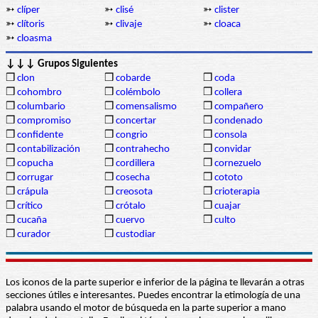
➳
clíper
➳
clisé
➳
clister
➳
clítoris
➳
clivaje
➳
cloaca
➳
cloasma
↓↓↓ Grupos Siguientes
❒
clon
❒
cobarde
❒
coda
❒
cohombro
❒
colémbolo
❒
collera
❒
columbario
❒
comensalismo
❒
compañero
❒
compromiso
❒
concertar
❒
condenado
❒
confidente
❒
congrio
❒
consola
❒
contabilización
❒
contrahecho
❒
convidar
❒
copucha
❒
cordillera
❒
cornezuelo
❒
corrugar
❒
cosecha
❒
cototo
❒
crápula
❒
creosota
❒
crioterapia
❒
crítico
❒
crótalo
❒
cuajar
❒
cucaña
❒
cuervo
❒
culto
❒
curador
❒
custodiar
Los iconos de la parte superior e inferior de la página te llevarán a otras
secciones útiles e interesantes. Puedes encontrar la etimología de una
palabra usando el motor de búsqueda en la parte superior a mano