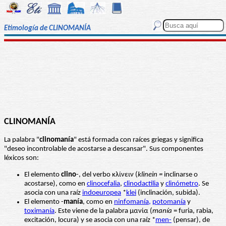
Etimología de CLINOMANÍA
CLINOMANÍA
La palabra "
clinomanía
" está formada con raíces griegas y significa
"deseo incontrolable de acostarse a descansar". Sus componentes
léxicos son:
El elemento
clino
-, del verbo κλίνειν (
klinein =
inclinarse o
acostarse), como en
clinocefalia
,
clinodactilia
y
clinómetro
. Se
asocia con una raíz
indoeuropea
*
klei
(inclinación, subida).
El elemento -
manía
, como en
ninfomanía,
potomanía
y
toximanía
. Este viene de la palabra μανία (
manía
= furia, rabia,
excitación, locura) y se asocia con una raíz *
men-
(pensar), de