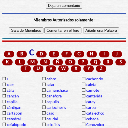
Miembros Autorizados solamente:
C
A
B
D
E
F
G
H
I
J
K
L
M
N
Ñ
O
P
Q
R
S
T
U
V
W
X
Y
Z
❒
C
❒
cabro
❒
cachondo
❒
caer
❒
calar
❒
caleta
❒
cáliz
❒
camanchaca
❒
camote
❒
cancán
❒
canéfora
❒
cantárida
❒
capilla
❒
capullo
❒
caray
❒
cárdigan
❒
cariocinesis
❒
carpa
❒
cartabón
❒
caso
❒
cataléctico
❒
catedral
❒
caudal
❒
cebada
❒
cefalópodo
❒
celofisis
❒
Cenozoico