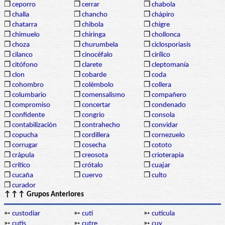
❒
ceporro
❒
cerrar
❒
chabola
❒
challa
❒
chancho
❒
chápiro
❒
chatarra
❒
chibola
❒
chigre
❒
chimuelo
❒
chiringa
❒
chollonca
❒
choza
❒
churumbela
❒
ciclosporiasis
❒
cilanco
❒
cinocéfalo
❒
cirílico
❒
citófono
❒
clarete
❒
cleptomanía
❒
clon
❒
cobarde
❒
coda
❒
cohombro
❒
colémbolo
❒
collera
❒
columbario
❒
comensalismo
❒
compañero
❒
compromiso
❒
concertar
❒
condenado
❒
confidente
❒
congrio
❒
consola
❒
contabilización
❒
contrahecho
❒
convidar
❒
copucha
❒
cordillera
❒
cornezuelo
❒
corrugar
❒
cosecha
❒
cototo
❒
crápula
❒
creosota
❒
crioterapia
❒
crítico
❒
crótalo
❒
cuajar
❒
cucaña
❒
cuervo
❒
culto
❒
curador
↑↑↑ Grupos Anteriores
➳
custodiar
➳
cutí
➳
cutícula
➳
cutis
➳
cutre
➳
cuy