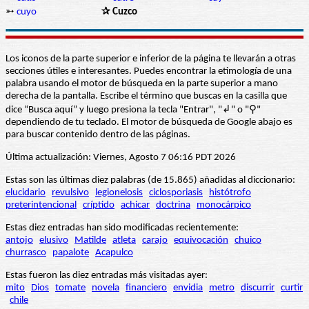
➳
cuyo
✰ Cuzco
Los iconos de la parte superior e inferior de la página te llevarán a otras
secciones útiles e interesantes. Puedes encontrar la etimología de una
palabra usando el motor de búsqueda en la parte superior a mano
derecha de la pantalla. Escribe el término que buscas en la casilla que
dice “Busca aquí” y luego presiona la tecla "Entrar", "↲" o "⚲"
dependiendo de tu teclado. El motor de búsqueda de Google abajo es
para buscar contenido dentro de las páginas.
Última actualización: Viernes, Agosto 7 06:16 PDT 2026
Estas son las últimas diez palabras (de 15.865) añadidas al diccionario:
elucidario
revulsivo
legionelosis
ciclosporiasis
histótrofo
preterintencional
críptido
achicar
doctrina
monocárpico
Estas diez entradas han sido modificadas recientemente:
antojo
elusivo
Matilde
atleta
carajo
equivocación
chuico
churrasco
papalote
Acapulco
Estas fueron las diez entradas más visitadas ayer:
mito
Dios
tomate
novela
financiero
envidia
metro
discurrir
curtir
chile