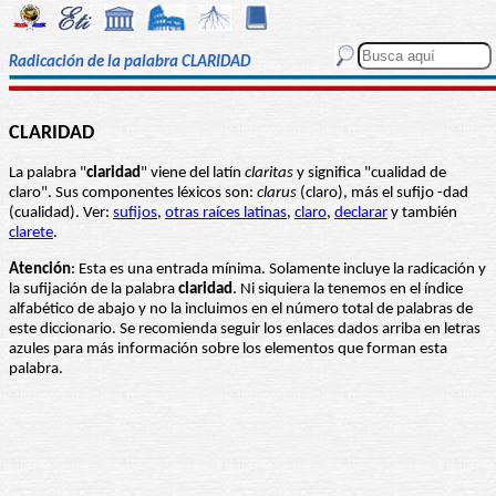
Radicación de la palabra CLARIDAD
CLARIDAD
La palabra "
claridad
" viene del latín
claritas
y significa "cualidad de
claro". Sus componentes léxicos son:
clarus
(claro), más el sufijo -dad
(cualidad). Ver:
sufijos
,
otras raíces latinas
,
claro
,
declarar
y también
clarete
.
Atención
: Esta es una entrada mínima. Solamente incluye la radicación y
la sufijación de la palabra
claridad
. Ni siquiera la tenemos en el índice
alfabético de abajo y no la incluimos en el número total de palabras de
este diccionario. Se recomienda seguir los enlaces dados arriba en letras
azules para más información sobre los elementos que forman esta
palabra.