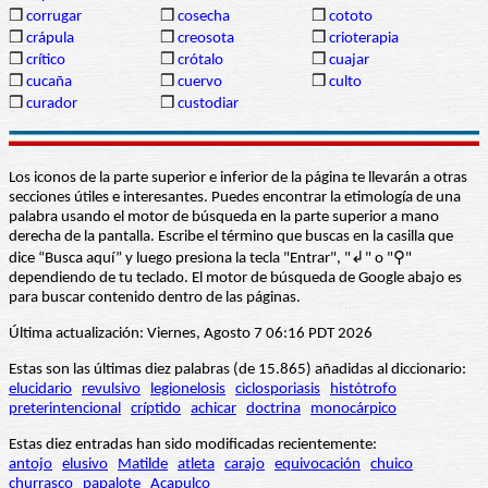
❒
corrugar
❒
cosecha
❒
cototo
❒
crápula
❒
creosota
❒
crioterapia
❒
crítico
❒
crótalo
❒
cuajar
❒
cucaña
❒
cuervo
❒
culto
❒
curador
❒
custodiar
Los iconos de la parte superior e inferior de la página te llevarán a otras
secciones útiles e interesantes. Puedes encontrar la etimología de una
palabra usando el motor de búsqueda en la parte superior a mano
derecha de la pantalla. Escribe el término que buscas en la casilla que
dice “Busca aquí” y luego presiona la tecla "Entrar", "↲" o "⚲"
dependiendo de tu teclado. El motor de búsqueda de Google abajo es
para buscar contenido dentro de las páginas.
Última actualización: Viernes, Agosto 7 06:16 PDT 2026
Estas son las últimas diez palabras (de 15.865) añadidas al diccionario:
elucidario
revulsivo
legionelosis
ciclosporiasis
histótrofo
preterintencional
críptido
achicar
doctrina
monocárpico
Estas diez entradas han sido modificadas recientemente:
antojo
elusivo
Matilde
atleta
carajo
equivocación
chuico
churrasco
papalote
Acapulco