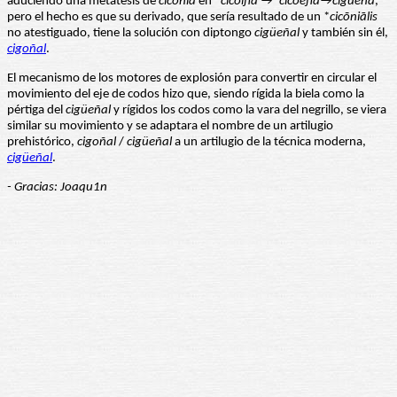
aduciendo una metátesis de
cic
ō
nia
en
*cic
ō
iɲa →*cicoeɲa→cigüeña
,
pero el hecho es que su derivado, que sería resultado de un *
cic
ō
ni
ā
lis
no atestiguado, tiene la solución con diptongo
cigüeñal
y también sin él,
cigoñal
.
El mecanismo de los motores de explosión para convertir en circular el
movimiento del eje de codos hizo que, siendo rígida la biela como la
pértiga del
cigüeñal
y rígidos los codos como la vara del negrillo, se viera
similar su movimiento y se adaptara el nombre de un artilugio
prehistórico,
cigoñal
/
cigüeñal
a un artilugio de la técnica moderna,
cigüeñal
.
- Gracias: Joaqu1n