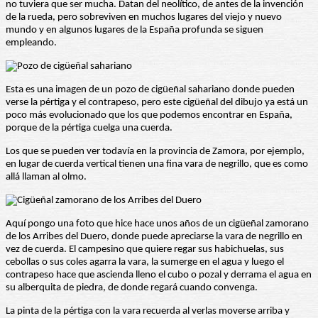
no tuviera que ser mucha. Datan del neolítico, de antes de la invención
de la rueda, pero sobreviven en muchos lugares del viejo y nuevo
mundo y en algunos lugares de la España profunda se siguen
empleando.
Esta es una imagen de un pozo de cigüeñal sahariano donde pueden
verse la pértiga y el contrapeso, pero este cigüeñal del dibujo ya está un
poco más evolucionado que los que podemos encontrar en España,
porque de la pértiga cuelga una cuerda.
Los que se pueden ver todavía en la provincia de Zamora, por ejemplo,
en lugar de cuerda vertical tienen una fina vara de negrillo, que es como
allá llaman al olmo.
Aquí pongo una foto que hice hace unos años de un cigüeñal zamorano
de los Arribes del Duero, donde puede apreciarse la vara de negrillo en
vez de cuerda. El campesino que quiere regar sus habichuelas, sus
cebollas o sus coles agarra la vara, la sumerge en el agua y luego el
contrapeso hace que ascienda lleno el cubo o pozal y derrama el agua en
su alberquita de piedra, de donde regará cuando convenga.
La pinta de la pértiga con la vara recuerda al verlas moverse arriba y