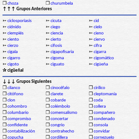
❒
choza
❒
churumbela
↑↑↑ Grupos Anteriores
➳
ciclosporiasis
➳
cicuta
➳
cid
➳
cídnido
➳
ciego
➳
cielo
➳
ciempiés
➳
ciencia
➳
cieno
➳
ciento
➳
cierto
➳
ciervo
➳
cierzo
➳
cifosis
➳
cifra
➳
cigala
➳
cigapofisaria
➳
cigarra
➳
cigarro
➳
cigoma
➳
cigomático
➳
cigoto
➳
ciguato
➳
cigüeña
✰ cigüeñal
↓↓↓ Grupos Siguientes
❒
cilanco
❒
cinocéfalo
❒
cirílico
❒
citófono
❒
clarete
❒
cleptomanía
❒
clon
❒
cobarde
❒
coda
❒
cohombro
❒
colémbolo
❒
collera
❒
columbario
❒
comensalismo
❒
compañero
❒
compromiso
❒
concertar
❒
condenado
❒
confidente
❒
congrio
❒
consola
❒
contabilización
❒
contrahecho
❒
convidar
❒
copucha
❒
cordillera
❒
cornezuelo