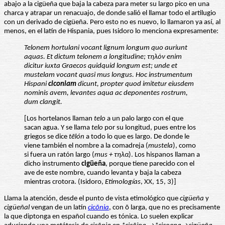
abajo a la cigüeña que baja la cabeza para meter su largo pico en una
charca y atrapar un renacuajo, de donde salió el llamar todo el artilugio
con un derivado de cigüeña. Pero esto no es nuevo, lo llamaron ya así, al
menos, en el latín de Hispania, pues Isidoro lo menciona expresamente:
Telonem hortulani vocant lignum longum quo auriunt
aquas. Et dictum telonem a longitudine; τηλὸν enim
dicitur iuxta Graecos quidquid longum est; unde et
mustelam vocant quasi mus longus. Hoc instrumentum
Hispani
ciconiam
dicunt, propter quod imitetur eiusdem
nominis avem, levantes aqua ac deponentes rostrum,
dum clangit.
[Los hortelanos llaman
telo
a un palo largo con el que
sacan agua. Y se llama
telo
por su longitud, pues entre los
griegos se dice
t
ēlón
a todo lo que es largo. De donde le
viene también el nombre a la comadreja (
mustela
), como
si fuera un ratón largo (
mus + τηλα
). Los hispanos llaman a
dicho instrumento
cigüeña
, porque tiene parecido con el
ave de este nombre, cuando levanta y baja la cabeza
mientras crotora. (Isidoro,
Etimologías
, XX, 15, 3)]
Llama la atención, desde el punto de vista etimológico que
cigüeña
y
cigüeñal
vengan de un latín
cic
ōnia
, con ō larga, que no es precisamente
la que diptonga en español cuando es tónica. Lo suelen explicar