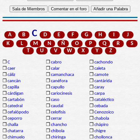
C
A
B
D
E
F
G
H
I
J
K
L
M
N
Ñ
O
P
Q
R
S
T
U
V
W
X
Y
Z
❒
C
❒
cabro
❒
cachondo
❒
caer
❒
calar
❒
caleta
❒
cáliz
❒
camanchaca
❒
camote
❒
cancán
❒
canéfora
❒
cantárida
❒
capilla
❒
capullo
❒
caray
❒
cárdigan
❒
cariocinesis
❒
carpa
❒
cartabón
❒
caso
❒
cataléctico
❒
catedral
❒
caudal
❒
cebada
❒
cefalópodo
❒
celofisis
❒
Cenozoico
❒
ceporro
❒
cerrar
❒
chabola
❒
challa
❒
chancho
❒
chápiro
❒
chatarra
❒
chibola
❒
chigre
❒
chimuelo
❒
chiringa
❒
chollonca