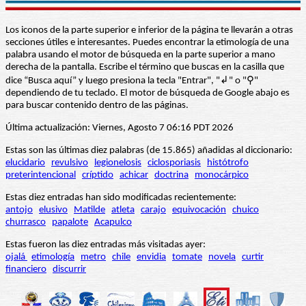
Los iconos de la parte superior e inferior de la página te llevarán a otras
secciones útiles e interesantes. Puedes encontrar la etimología de una
palabra usando el motor de búsqueda en la parte superior a mano
derecha de la pantalla. Escribe el término que buscas en la casilla que
dice “Busca aquí” y luego presiona la tecla "Entrar", "↲" o "⚲"
dependiendo de tu teclado. El motor de búsqueda de Google abajo es
para buscar contenido dentro de las páginas.
Última actualización: Viernes, Agosto 7 06:16 PDT 2026
Estas son las últimas diez palabras (de 15.865) añadidas al diccionario:
elucidario
revulsivo
legionelosis
ciclosporiasis
histótrofo
preterintencional
críptido
achicar
doctrina
monocárpico
Estas diez entradas han sido modificadas recientemente:
antojo
elusivo
Matilde
atleta
carajo
equivocación
chuico
churrasco
papalote
Acapulco
Estas fueron las diez entradas más visitadas ayer:
ojalá
etimología
metro
chile
envidia
tomate
novela
curtir
financiero
discurrir