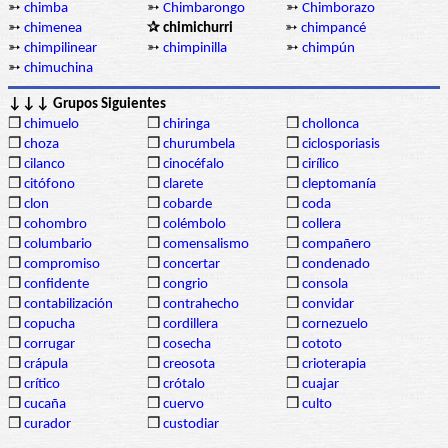
➳
chimba
➳
Chimbarongo
➳
Chimborazo
➳
chimenea
✰ chimichurri
➳
chimpancé
➳
chimpilinear
➳
chimpinilla
➳
chimpún
➳
chimuchina
↓↓↓ Grupos Siguientes
❒
chimuelo
❒
chiringa
❒
chollonca
❒
choza
❒
churumbela
❒
ciclosporiasis
❒
cilanco
❒
cinocéfalo
❒
cirílico
❒
citófono
❒
clarete
❒
cleptomanía
❒
clon
❒
cobarde
❒
coda
❒
cohombro
❒
colémbolo
❒
collera
❒
columbario
❒
comensalismo
❒
compañero
❒
compromiso
❒
concertar
❒
condenado
❒
confidente
❒
congrio
❒
consola
❒
contabilización
❒
contrahecho
❒
convidar
❒
copucha
❒
cordillera
❒
cornezuelo
❒
corrugar
❒
cosecha
❒
cototo
❒
crápula
❒
creosota
❒
crioterapia
❒
crítico
❒
crótalo
❒
cuajar
❒
cucaña
❒
cuervo
❒
culto
❒
curador
❒
custodiar