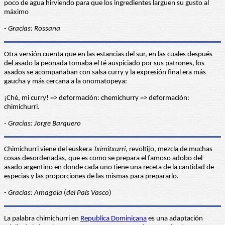
poco de agua hirviendo para que los ingredientes larguen su gusto al
máximo
- Gracias: Rossana
Otra versión cuenta que en las estancias del sur, en las cuales después
del asado la peonada tomaba el té auspiciado por sus patrones, los
asados se acompañaban con salsa curry y la expresión final era más
gaucha y más cercana a la onomatopeya:
¡Ché, mi curry! => deformación: chemichurry => deformación:
chimichurri.
- Gracias: Jorge Barquero
Chimichurri viene del euskera
Tximitxurri
, revoltijo, mezcla de muchas
cosas desordenadas, que es como se prepara el famoso adobo del
asado argentino en donde cada uno tiene una receta de la cantidad de
especias y las proporciones de las mismas para prepararlo.
- Gracias: Amagoia
(
del País Vasco
)
La palabra chimichurri en
Republica Dominicana
es una adaptación