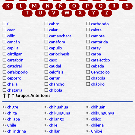
K
L
M
N
Ñ
O
P
Q
R
S
T
U
V
W
X
Y
Z
❒
C
❒
cabro
❒
cachondo
❒
caer
❒
calar
❒
caleta
❒
cáliz
❒
camanchaca
❒
camote
❒
cancán
❒
canéfora
❒
cantárida
❒
capilla
❒
capullo
❒
caray
❒
cárdigan
❒
cariocinesis
❒
carpa
❒
cartabón
❒
caso
❒
cataléctico
❒
catedral
❒
caudal
❒
cebada
❒
cefalópodo
❒
celofisis
❒
Cenozoico
❒
ceporro
❒
cerrar
❒
chabola
❒
challa
❒
chancho
❒
chápiro
❒
chatarra
❒
chibola
↑↑↑ Grupos Anteriores
➳
chigre
➳
chihuahua
➳
chihuán
➳
chiita
➳
chikunguña
➳
chikungunya
➳
chilaba
➳
chilango
➳
chilco
➳
Chile
➳
chile
➳
chilena
➳
chilindrina
➳
chillar
➳
Chiloé