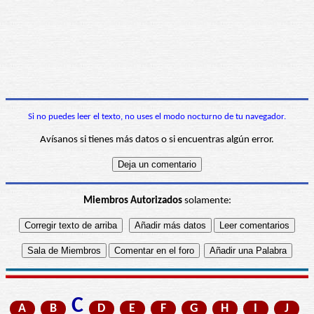
Si no puedes leer el texto, no uses el modo nocturno de tu navegador.
Avísanos si tienes más datos o si encuentras algún error.
Miembros Autorizados
solamente:
C
A
B
D
E
F
G
H
I
J