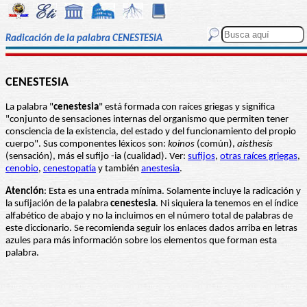
Radicación de la palabra CENESTESIA
CENESTESIA
La palabra "
cenestesia
" está formada con raíces griegas y significa
"conjunto de sensaciones internas del organismo que permiten tener
consciencia de la existencia, del estado y del funcionamiento del propio
cuerpo". Sus componentes léxicos son:
koinos
(común),
aisthesis
(sensación), más el sufijo -ia (cualidad). Ver:
sufijos
,
otras raíces griegas
,
cenobio
,
cenestopatía
y también
anestesia
.
Atención
: Esta es una entrada mínima. Solamente incluye la radicación y
la sufijación de la palabra
cenestesia
. Ni siquiera la tenemos en el índice
alfabético de abajo y no la incluimos en el número total de palabras de
este diccionario. Se recomienda seguir los enlaces dados arriba en letras
azules para más información sobre los elementos que forman esta
palabra.