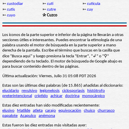
➳
custodiar
➳
cutí
➳
cutícula
➳
cutis
➳
cutre
➳
cuy
➳
cuyo
✰ Cuzco
Los iconos de la parte superior e inferior de la página te llevarán a otras
secciones útiles e interesantes. Puedes encontrar la etimología de una
palabra usando el motor de búsqueda en la parte superior a mano
derecha de la pantalla. Escribe el término que buscas en la casilla que
dice “Busca aquí” y luego presiona la tecla "Entrar", "↲" o "⚲"
dependiendo de tu teclado. El motor de búsqueda de Google abajo es
para buscar contenido dentro de las páginas.
Última actualización: Viernes, Julio 31 05:08 PDT 2026
Estas son las últimas diez palabras (de 15.865) añadidas al diccionario:
elucidario
revulsivo
legionelosis
ciclosporiasis
histótrofo
preterintencional
críptido
achicar
doctrina
monocárpico
Estas diez entradas han sido modificadas recientemente:
elusivo
Matilde
atleta
carajo
equivocación
chuico
churrasco
papalote
Acapulco
anémona
Estas fueron las diez entradas más visitadas ayer: