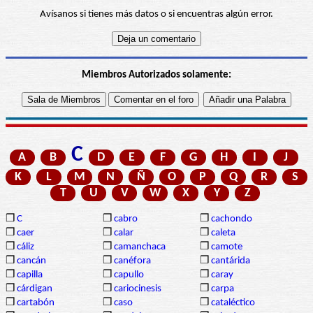
Avísanos si tienes más datos o si encuentras algún error.
Miembros Autorizados solamente:
C
A
B
D
E
F
G
H
I
J
K
L
M
N
Ñ
O
P
Q
R
S
T
U
V
W
X
Y
Z
❒
C
❒
cabro
❒
cachondo
❒
caer
❒
calar
❒
caleta
❒
cáliz
❒
camanchaca
❒
camote
❒
cancán
❒
canéfora
❒
cantárida
❒
capilla
❒
capullo
❒
caray
❒
cárdigan
❒
cariocinesis
❒
carpa
❒
cartabón
❒
caso
❒
cataléctico