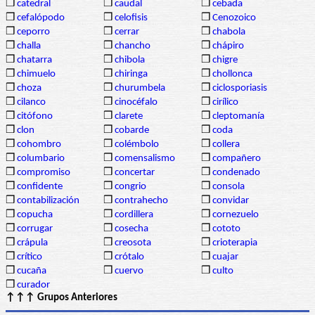
❒
catedral
❒
caudal
❒
cebada
❒
cefalópodo
❒
celofisis
❒
Cenozoico
❒
ceporro
❒
cerrar
❒
chabola
❒
challa
❒
chancho
❒
chápiro
❒
chatarra
❒
chibola
❒
chigre
❒
chimuelo
❒
chiringa
❒
chollonca
❒
choza
❒
churumbela
❒
ciclosporiasis
❒
cilanco
❒
cinocéfalo
❒
cirílico
❒
citófono
❒
clarete
❒
cleptomanía
❒
clon
❒
cobarde
❒
coda
❒
cohombro
❒
colémbolo
❒
collera
❒
columbario
❒
comensalismo
❒
compañero
❒
compromiso
❒
concertar
❒
condenado
❒
confidente
❒
congrio
❒
consola
❒
contabilización
❒
contrahecho
❒
convidar
❒
copucha
❒
cordillera
❒
cornezuelo
❒
corrugar
❒
cosecha
❒
cototo
❒
crápula
❒
creosota
❒
crioterapia
❒
crítico
❒
crótalo
❒
cuajar
❒
cucaña
❒
cuervo
❒
culto
❒
curador
↑↑↑ Grupos Anteriores