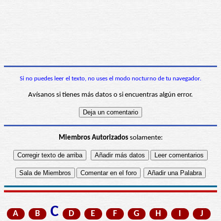
Si no puedes leer el texto, no uses el modo nocturno de tu navegador.
Avísanos si tienes más datos o si encuentras algún error.
Miembros Autorizados
solamente:
C
A
B
D
E
F
G
H
I
J