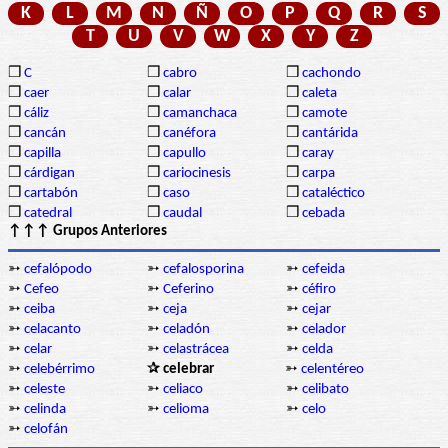
K
L
M
N
Ñ
O
P
Q
R
S
T
U
V
W
X
Y
Z
❒
C
❒
cabro
❒
cachondo
❒
caer
❒
calar
❒
caleta
❒
cáliz
❒
camanchaca
❒
camote
❒
cancán
❒
canéfora
❒
cantárida
❒
capilla
❒
capullo
❒
caray
❒
cárdigan
❒
cariocinesis
❒
carpa
❒
cartabón
❒
caso
❒
cataléctico
❒
catedral
❒
caudal
❒
cebada
↑↑↑ Grupos Anteriores
➳
cefalópodo
➳
cefalosporina
➳
cefeida
➳
Cefeo
➳
Ceferino
➳
céfiro
➳
ceiba
➳
ceja
➳
cejar
➳
celacanto
➳
celadón
➳
celador
➳
celar
➳
celastrácea
➳
celda
➳
celebérrimo
✰ celebrar
➳
celentéreo
➳
celeste
➳
celiaco
➳
celibato
➳
celinda
➳
celioma
➳
celo
➳
celofán