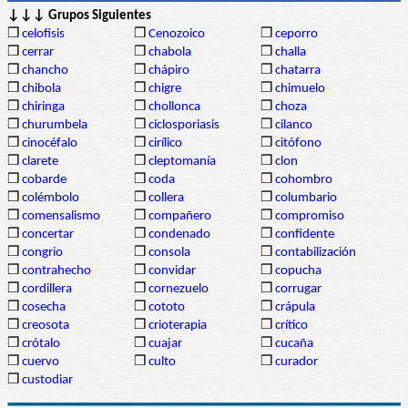
↓↓↓ Grupos Siguientes
❒
celofisis
❒
Cenozoico
❒
ceporro
❒
cerrar
❒
chabola
❒
challa
❒
chancho
❒
chápiro
❒
chatarra
❒
chibola
❒
chigre
❒
chimuelo
❒
chiringa
❒
chollonca
❒
choza
❒
churumbela
❒
ciclosporiasis
❒
cilanco
❒
cinocéfalo
❒
cirílico
❒
citófono
❒
clarete
❒
cleptomanía
❒
clon
❒
cobarde
❒
coda
❒
cohombro
❒
colémbolo
❒
collera
❒
columbario
❒
comensalismo
❒
compañero
❒
compromiso
❒
concertar
❒
condenado
❒
confidente
❒
congrio
❒
consola
❒
contabilización
❒
contrahecho
❒
convidar
❒
copucha
❒
cordillera
❒
cornezuelo
❒
corrugar
❒
cosecha
❒
cototo
❒
crápula
❒
creosota
❒
crioterapia
❒
crítico
❒
crótalo
❒
cuajar
❒
cucaña
❒
cuervo
❒
culto
❒
curador
❒
custodiar