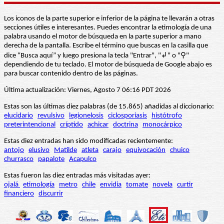
Los iconos de la parte superior e inferior de la página te llevarán a otras
secciones útiles e interesantes. Puedes encontrar la etimología de una
palabra usando el motor de búsqueda en la parte superior a mano
derecha de la pantalla. Escribe el término que buscas en la casilla que
dice “Busca aquí” y luego presiona la tecla "Entrar", "↲" o "⚲"
dependiendo de tu teclado. El motor de búsqueda de Google abajo es
para buscar contenido dentro de las páginas.
Última actualización: Viernes, Agosto 7 06:16 PDT 2026
Estas son las últimas diez palabras (de 15.865) añadidas al diccionario:
elucidario
revulsivo
legionelosis
ciclosporiasis
histótrofo
preterintencional
críptido
achicar
doctrina
monocárpico
Estas diez entradas han sido modificadas recientemente:
antojo
elusivo
Matilde
atleta
carajo
equivocación
chuico
churrasco
papalote
Acapulco
Estas fueron las diez entradas más visitadas ayer:
ojalá
etimología
metro
chile
envidia
tomate
novela
curtir
financiero
discurrir