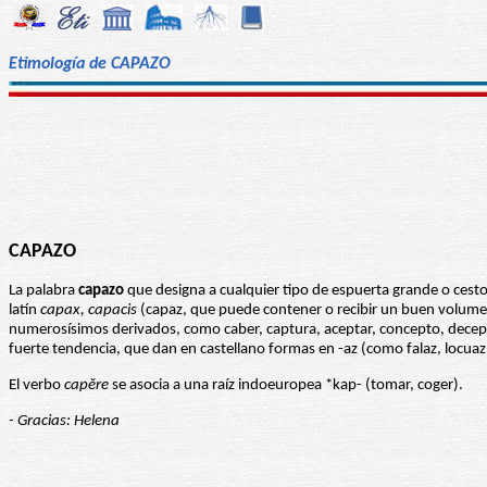
Etimología de CAPAZO
CAPAZO
La palabra
capazo
que designa a cualquier tipo de espuerta grande o cest
latín
capax, capacis
(capaz, que puede contener o recibir un buen volumen 
numerosísimos derivados, como caber, captura, aceptar, concepto, decepción
fuerte tendencia, que dan en castellano formas en -az (como falaz, locuaz
El verbo
capĕre
se asocia a una raíz indoeuropea *kap- (tomar, coger).
- Gracias: Helena