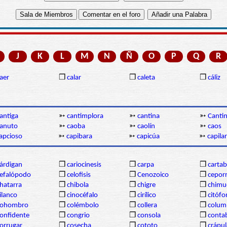
J
K
L
M
N
Ñ
O
P
Q
R
aer
❒
calar
❒
caleta
❒
cáliz
antiga
➳
cantimplora
➳
cantina
➳
Cantin
anuto
➳
caoba
➳
caolín
➳
caos
apcioso
➳
capibara
➳
capicúa
➳
capilar
árdigan
❒
cariocinesis
❒
carpa
❒
carta
efalópodo
❒
celofisis
❒
Cenozoico
❒
cepor
hatarra
❒
chibola
❒
chigre
❒
chimu
ilanco
❒
cinocéfalo
❒
cirílico
❒
citóf
cohombro
❒
colémbolo
❒
collera
❒
colum
onfidente
❒
congrio
❒
consola
❒
contab
orrugar
❒
cosecha
❒
cototo
❒
crápul