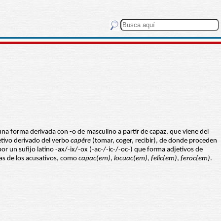
na forma derivada con -o de masculino a partir de capaz, que viene del
etivo derivado del verbo
capĕre
(tomar, coger, recibir), de donde proceden
r un sufijo latino -ax/-ix/-ox (-ac-/-ic-/-oc-) que forma adjetivos de
das de los acusativos, como
capac(em)
,
locuac(em), felic(em)
,
feroc(em)
.