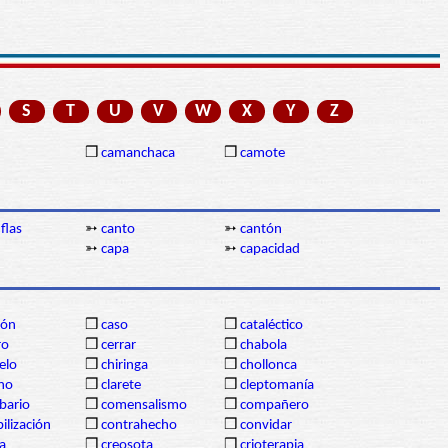
S
T
U
V
W
X
Y
Z
❒
camanchaca
❒
camote
flas
➳
canto
➳
cantón
➳
capa
➳
capacidad
bón
❒
caso
❒
cataléctico
ro
❒
cerrar
❒
chabola
elo
❒
chiringa
❒
chollonca
ono
❒
clarete
❒
cleptomanía
bario
❒
comensalismo
❒
compañero
ilización
❒
contrahecho
❒
convidar
a
❒
creosota
❒
crioterapia