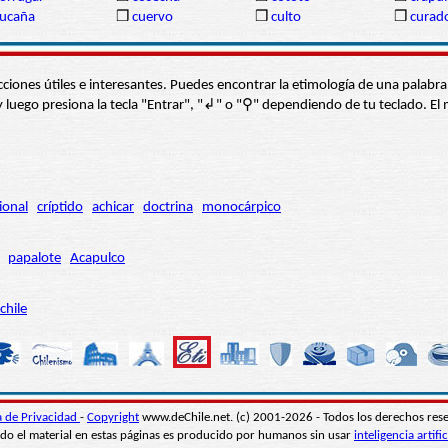
ucaña
❒
cuervo
❒
culto
❒
curad
s secciones útiles e interesantes. Puedes encontrar la etimología de una pal
í” y luego presiona la tecla "Entrar", "↲" o "⚲" dependiendo de tu teclado.
ional
críptido
achicar
doctrina
monocárpico
papalote
Acapulco
chile
ca de Privacidad
-
Copyright
www.deChile.net. (c) 2001-2026 - Todos los derechos res
do el material en estas páginas es producido por humanos sin usar
inteligencia artific