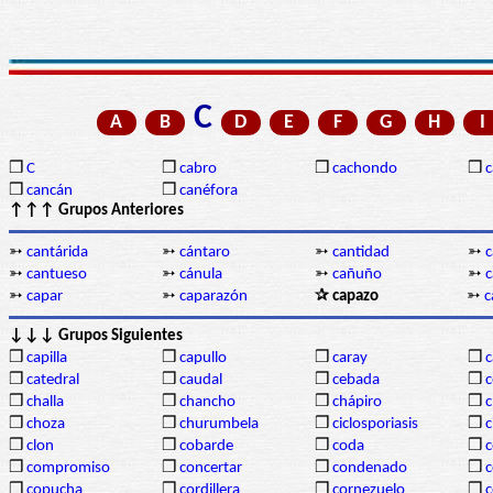
C
A
B
D
E
F
G
H
I
❒
C
❒
cabro
❒
cachondo
❒
c
❒
cancán
❒
canéfora
↑↑↑ Grupos Anteriores
➳
cantárida
➳
cántaro
➳
cantidad
➳
c
➳
cantueso
➳
cánula
➳
cañuño
➳
c
➳
capar
➳
caparazón
✰ capazo
➳
c
↓↓↓ Grupos Siguientes
❒
capilla
❒
capullo
❒
caray
❒
c
❒
catedral
❒
caudal
❒
cebada
❒
c
❒
challa
❒
chancho
❒
chápiro
❒
c
❒
choza
❒
churumbela
❒
ciclosporiasis
❒
c
❒
clon
❒
cobarde
❒
coda
❒
❒
compromiso
❒
concertar
❒
condenado
❒
c
❒
copucha
❒
cordillera
❒
cornezuelo
❒
c