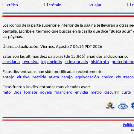
❒
crítico
❒
crótalo
❒
cuajar
❒
c
Los iconos de la parte superior e inferior de la página te llevarán a otra
pantalla. Escribe el término que buscas en la casilla que dice “Busca aqu
las páginas.
Última actualización: Viernes, Agosto 7 06:16 PDT 2026
Estas son las últimas diez palabras (de 15.865) añadidas al diccionario:
elucidario
revulsivo
legionelosis
ciclosporiasis
histótrofo
preterintenc
Estas diez entradas han sido modificadas recientemente:
antojo
elusivo
Matilde
atleta
carajo
equivocación
chuico
churrasco
Estas fueron las diez entradas más visitadas ayer:
mito
Dios
tomate
novela
financiero
envidia
metro
discurrir
curtir
Políti
To