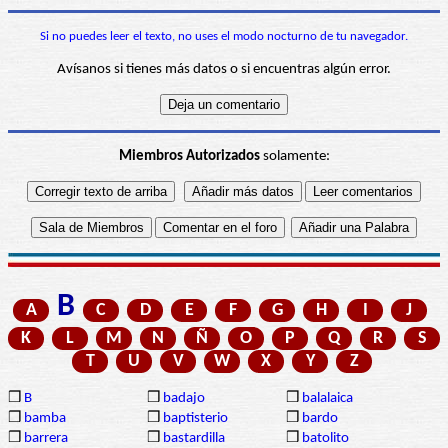
Si no puedes leer el texto, no uses el modo nocturno de tu navegador.
Avísanos si tienes más datos o si encuentras algún error.
Miembros Autorizados
solamente:
B
A
C
D
E
F
G
H
I
J
K
L
M
N
Ñ
O
P
Q
R
S
T
U
V
W
X
Y
Z
❒
B
❒
badajo
❒
balalaica
❒
bamba
❒
baptisterio
❒
bardo
❒
barrera
❒
bastardilla
❒
batolito