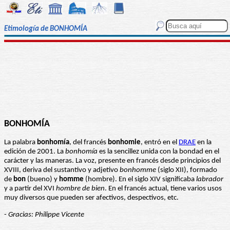
Etimología de BONHOMÍA
BONHOMÍA
La palabra
bonhomía
, del francés
bonhomie
, entró en el
DRAE
en la
edición de 2001. La
bonhomía
es la sencillez unida con la bondad en el
carácter y las maneras. La voz, presente en francés desde principios del
XVIII, deriva del sustantivo y adjetivo
bonhomme
(siglo XII), formado
de
bon
(bueno) y
homme
(hombre). En el siglo XIV significaba
labrador
y a partir del XVI
hombre de bien
. En el francés actual, tiene varios usos
muy diversos que pueden ser afectivos, despectivos, etc.
-
Gracias: Philippe Vicente