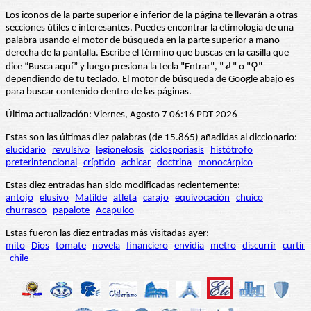
Los iconos de la parte superior e inferior de la página te llevarán a otras
secciones útiles e interesantes. Puedes encontrar la etimología de una
palabra usando el motor de búsqueda en la parte superior a mano
derecha de la pantalla. Escribe el término que buscas en la casilla que
dice “Busca aquí” y luego presiona la tecla "Entrar", "↲" o "⚲"
dependiendo de tu teclado. El motor de búsqueda de Google abajo es
para buscar contenido dentro de las páginas.
Última actualización: Viernes, Agosto 7 06:16 PDT 2026
Estas son las últimas diez palabras (de 15.865) añadidas al diccionario:
elucidario
revulsivo
legionelosis
ciclosporiasis
histótrofo
preterintencional
críptido
achicar
doctrina
monocárpico
Estas diez entradas han sido modificadas recientemente:
antojo
elusivo
Matilde
atleta
carajo
equivocación
chuico
churrasco
papalote
Acapulco
Estas fueron las diez entradas más visitadas ayer:
mito
Dios
tomate
novela
financiero
envidia
metro
discurrir
curtir
chile