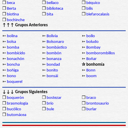
❒
beca
❒
bellaco
❒
béquico
❒
Berta
❒
biblioteca
❒
bilis
❒
biotina
❒
bita
❒
blefarocalasis
❒
bochinche
↑↑↑ Grupos Anteriores
➳
bolina
➳
Bolivia
➳
bollo
➳
bolsa
➳
Bolsonaro
➳
boludo
➳
bomba
➳
bombástico
➳
Bombay
➳
bombícido
➳
bombón
➳
bomborombillos
➳
bonachón
➳
bonanza
➳
Boñar
➳
boncha
➳
bondad
✰ bonhomía
➳
boñiga
➳
bonito
➳
Bonn
➳
bono
➳
bonsái
➳
boom
➳
boquerel
↓↓↓ Grupos Siguientes
❒
boquerón
❒
bostezar
❒
braco
❒
brasmología
❒
brío
❒
brontosaurio
❒
bucólico
❒
bule
❒
burlar
❒
butomácea